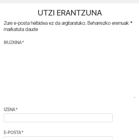
UTZI ERANTZUNA
Zure e-posta helbidea ez da argitaratuko.
Beharrezko eremuak
*
markatuta daude
IRUZKINA
*
IZENA
*
E-POSTA
*