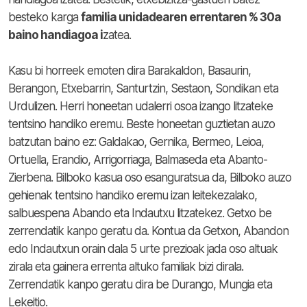
besteko karga
familia unidadearen errentaren % 30a
baino handiagoa i
zatea.
Kasu bi horreek emoten dira Barakaldon, Basaurin,
Berangon, Etxebarrin, Santurtzin, Sestaon, Sondikan eta
Urdulizen. Herri honeetan udalerri osoa izango litzateke
tentsino handiko eremu. Beste honeetan guztietan auzo
batzutan baino ez: Galdakao, Gernika, Bermeo, Leioa,
Ortuella, Erandio, Arrigorriaga, Balmaseda eta Abanto-
Zierbena. Bilboko kasua oso esanguratsua da, Bilboko auzo
gehienak tentsino handiko eremu izan leitekezalako,
salbuespena Abando eta Indautxu litzatekez. Getxo be
zerrendatik kanpo geratu da. Kontua da Getxon, Abandon
edo Indautxun orain dala 5 urte prezioak jada oso altuak
zirala eta gainera errenta altuko familiak bizi dirala.
Zerrendatik kanpo geratu dira be Durango, Mungia eta
Lekeitio.