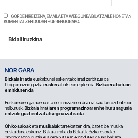
GORDE NIRE IZENA, EMAILA ETA WEBGUNEA BILATZAILE HONETAN
KOMENTATZEN DUDAN HURRENGORAKO.
NOR GARA
Bizkaia Irratia
euskaldunei eskeinitako irrati zerbitzua da.
Programazino guztia
euskera
hutsean egiten da.
Bizkaiera batuan
emitiduten da
.
Euskerearen garapena eta normalizazinoa dira irratsaio berezi batzuen
helburuak.
Bizkaia Irratiaren programazinoaren helburu nagusia
entzule guztientzat atsegina izatea da
.
Ohiko saioak
eta
musikalak
tartekatzen dira, batez be musika
euskalduna eskeiniz. Bizkaia Irratia da Bizkaitik Bizkai osorako
programazino guztia euskera hutsean emitiduten dauan bakarra.