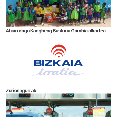
Abian dago Kangbeng Busturia Gambia alkartea
Zorionagurrak