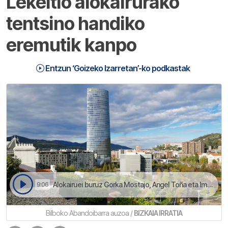
Lekeitio alokairurako
tentsino handiko
eremutik kanpo
Entzun ‘Goizeko Izarretan’-ko podkastak
Alokairuei buruz Gorka Mostajo, Angel Toña eta Imanol Alvarezen eretxiak batu doguz | Goizeko Izarretan
9:06
Bilboko Abandoibarra auzoa /
BIZKAIA IRRATIA