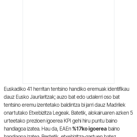
Euskadiko 41 herritan tentsino handiko eremuak identifikau
dauz Eusko Jaurlaritzak; auzo bat edo udalerri oso bat
tentsino eremu izentetako baldintza bi jarri dauz Madrilek
onartutako Etxebizitza Legeak. Batetik, alokairuaren azken 5
urteetako prezioen igoerea KPI gehi hiru puntu baino
handiagoa izatea. Hau da, EAEn
%17ko igoerea
baino
handiagoa izatea. Bestetik, etxebizitza-gastuen batez