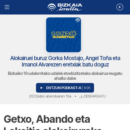
Alokairuei buruz Gorka Mostajo, Angel Toña eta
Imanol Alvarezen eretxiak batu doguz
Bizkaiko 19 udalerritako udalek etxebizitzetako alokairua mugatu
ahalko dabe
ENTZUN PODKAST-A
| 9:06
2023(e)ko abenduaren 15a
•
DESKARGATU
Getxo, Abando eta