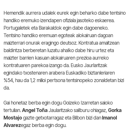
Hemendik aurrera udalek eurek egin beharko dabe tentsino
handiko eremuko izendapen ofiziala jasoteko eskaerea.
Portugaletek eta Barakaldok egin dabe dagoeneko.
Tentsino handiko eremuan egoteak alokairuan dagoan
maizterrari onurak eragingo deutsoz. Kontratua amaitzean
baldintza berberetan luzatu ahalko dabe hiru urtez eta
maizter barrien kasuan alokairuaren prezioa aurreko
kontratuaren parekoa izango da. Eusko Jaurlaritzak
egindako txostenaren arabera Euskadiko biztanleriaren
%54, hau da 1,2 milioi pertsona tentsinopeko zonaldetan bizi
da.
Gai honetaz berba egin dogu Goizeko Izarretan saioko
tertulian.
Angel Toña
Jaularitzako sailburu ohiagaz,
Gorka
Mostajo
gazte getxotarragaz eta Bilbon bizi dan
Imanol
Alvarez
egaz berba egin dogu.