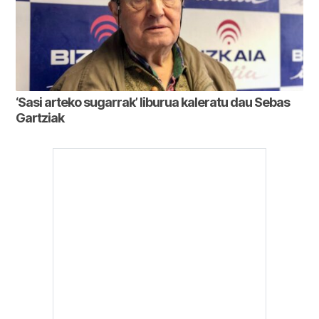
‘Sasi arteko sugarrak’ liburua kaleratu dau Sebas
Gartziak