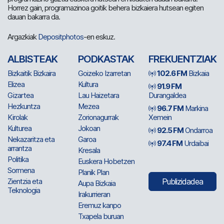
Horrez gain, programazinoa goitik behera bizkaiera hutsean egiten
dauan bakarra da.
Argazkiak
Depositphotos
-en eskuz.
ALBISTEAK
PODKASTAK
FREKUENTZIAK
Bizkaitik Bizkaira
Goizeko Izarretan
102.6 FM
Bizkaia
Elizea
Kultura
91.9 FM
Gizartea
Lau Haizetara
Durangaldea
Hezkuntza
Mezea
96.7 FM
Markina
Kirolak
Zorionagurrak
Xemein
Kulturea
Jokoan
92.5 FM
Ondarroa
Nekazaritza eta
Garoa
97.4 FM
Urdaibai
arrantza
Kresala
Politika
Euskera Hobetzen
Sormena
Planik Plan
Zientzia eta
Publizidadea
Aupa Bizkaia
Teknologia
Irakurrieran
Eremuz kanpo
Txapela buruan