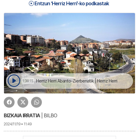
Entzun ‘Herriz Herri’-ko podkastak
Herriz Herri Abanto-Zierbenatik | Herriz Herri
1:38:15
BIZKAIA IRRATIA
| BILBO
2024/11/19 • 11:49