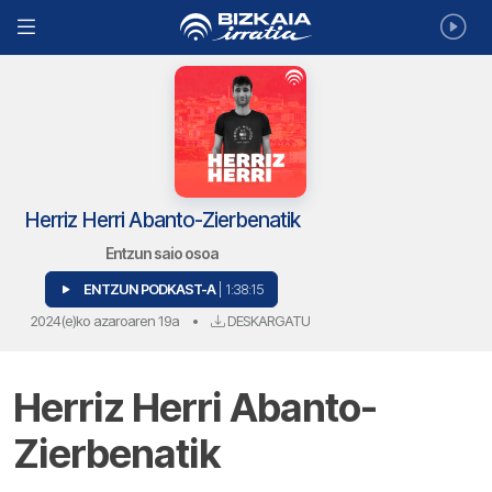
Herriz Herri Abanto-Zierbenatik
Entzun saio osoa
ENTZUN PODKAST-A
| 1:38:15
2024(e)ko azaroaren 19a
•
DESKARGATU
Herriz Herri Abanto-
Zierbenatik