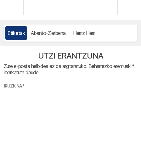
Etiketak
Abanto-Zierbena
Herriz Herri
UTZI ERANTZUNA
Zure e-posta helbidea ez da argitaratuko.
Beharrezko eremuak
*
markatuta daude
IRUZKINA
*