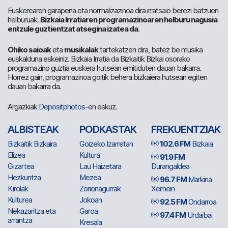
Euskerearen garapena eta normalizazinoa dira irratsaio berezi batzuen
helburuak.
Bizkaia Irratiaren programazinoaren helburu nagusia
entzule guztientzat atsegina izatea da
.
Ohiko saioak
eta
musikalak
tartekatzen dira, batez be musika
euskalduna eskeiniz. Bizkaia Irratia da Bizkaitik Bizkai osorako
programazino guztia euskera hutsean emitiduten dauan bakarra.
Horrez gain, programazinoa goitik behera bizkaiera hutsean egiten
dauan bakarra da.
Argazkiak
Depositphotos
-en eskuz.
ALBISTEAK
PODKASTAK
FREKUENTZIAK
Bizkaitik Bizkaira
Goizeko Izarretan
102.6 FM
Bizkaia
Elizea
Kultura
91.9 FM
Gizartea
Lau Haizetara
Durangaldea
Hezkuntza
Mezea
96.7 FM
Markina
Kirolak
Zorionagurrak
Xemein
Kulturea
Jokoan
92.5 FM
Ondarroa
Nekazaritza eta
Garoa
97.4 FM
Urdaibai
arrantza
Kresala