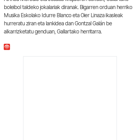
boleibol taldeko jokalariak diranak. Bigarren orduan herriko
Musika Eskolako Idurre Blanco eta Oier Linaza ikasleak
hurreratu ziran eta lankidea dan Gontzal Galán be
alkarrizketatu genduan, Gallartako herritarra.