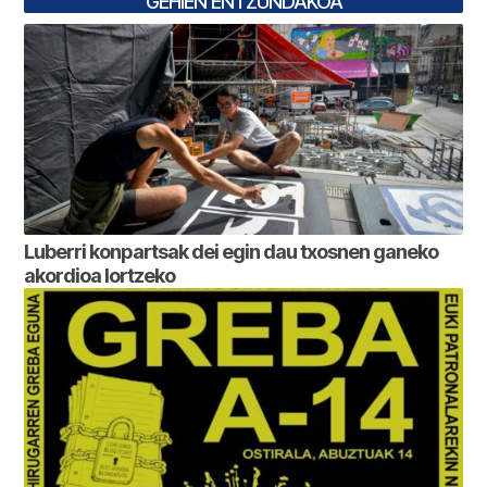
GEHIEN ENTZUNDAKOA
Luberri konpartsak dei egin dau txosnen ganeko
akordioa lortzeko