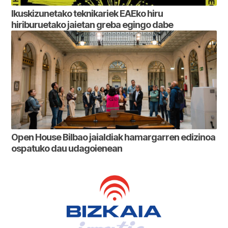
Ikuskizunetako teknikariek EAEko hiru
hiriburuetako jaietan greba egingo dabe
Open House Bilbao jaialdiak hamargarren edizinoa
ospatuko dau udagoienean