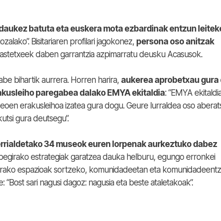
daukez batuta eta euskera mota ezbardinak entzun leitek
lako”. Bisitariaren profilari jagokonez,
persona oso anitzak
ikastetxeek daben garrantzia azpimarratu deusku Acasusok.
e bihartik aurrera. Horren harira,
aukerea aprobetxau gura
kusleiho paregabea dalako EMYA ekitaldia
: “EMYA ekitaldi
seoen erakusleihoa izatea gura dogu. Geure lurraldea oso aberat
utsi gura deutsegu”.
rrialdetako 34 museok euren lorpenak aurkeztuko dabez
a begirako estrategiak garatzea dauka helburu, egungo erronkei
zarako espazioak sortzeko, komunidadeetan eta komunidadeentz
 “Bost sari nagusi dagoz: nagusia eta beste ataletakoak”.