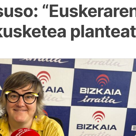
uso: “Euskeraren 
kusketea plantea