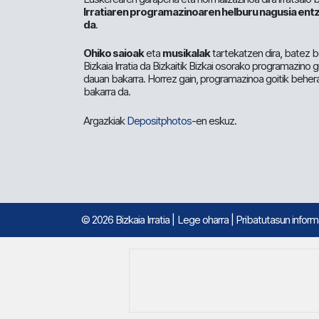
Irratiaren programazinoaren helburu nagusia entz
da
.
Ohiko saioak
eta
musikalak
tartekatzen dira, batez b
Bizkaia Irratia da Bizkaitik Bizkai osorako programazino
dauan bakarra. Horrez gain, programazinoa goitik beher
bakarra da.
Argazkiak
Depositphotos
-en eskuz.
© 2026 Bizkaia Irratia
|
Lege oharra
|
Pribatutasun infor