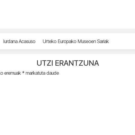
Iurdana Acasuso
Urteko Europako Museoen Sariak
UTZI ERANTZUNA
ko eremuak
*
markatuta daude