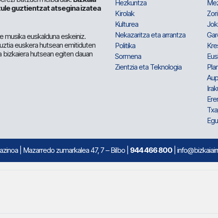
Hezkuntza
Me
ule guztientzat atsegina izatea
Kirolak
Zor
Kulturea
Jok
Nekazaritza eta arrantza
Gar
e musika euskalduna eskeiniz.
 guztia euskera hutsean emitiduten
Politika
Kre
a bizkaiera hutsean egiten dauan
Sormena
Eus
Zientzia eta Teknologia
Plan
Aup
Irak
Ere
Txa
Egu
mazinoa
| Mazarredo zumarkalea 47, 7 – Bilbo |
944 466 800
| info@bizkaiair