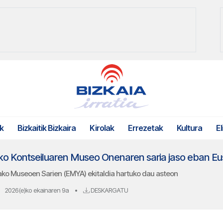
k
Bizkaitik Bizkaira
Kirolak
Errezetak
Kultura
El
ko Kontseiluaren Museo Onenaren saria jaso eban Eu
ko Museoen Sarien (EMYA) ekitaldia hartuko dau asteon
2026(e)ko ekainaren 9a
•
DESKARGATU