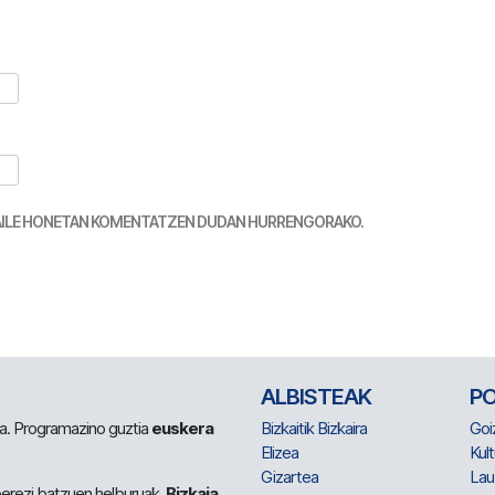
TZAILE HONETAN KOMENTATZEN DUDAN HURRENGORAKO.
ALBISTEAK
P
 da. Programazino guztia
euskera
Bizkaitik Bizkaira
Goi
Elizea
Kult
Gizartea
Lau
berezi batzuen helburuak.
Bizkaia