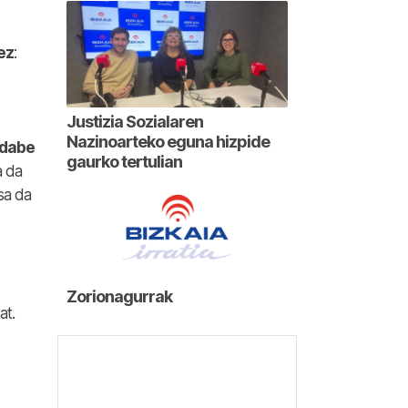
ez
:
Justizia Sozialaren
Nazinoarteko eguna hizpide
 dabe
gaurko tertulian
a da
sa da
Zorionagurrak
at.