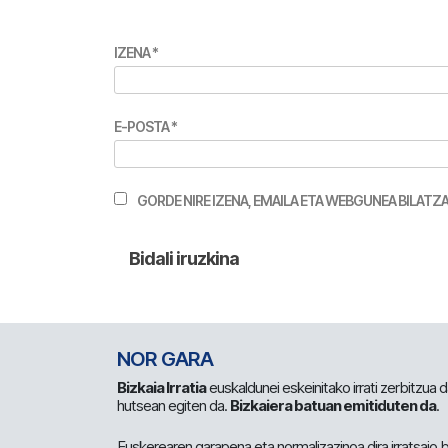
IZENA
*
E-POSTA
*
GORDE NIRE IZENA, EMAILA ETA WEBGUNEA BILA
NOR GARA
Bizkaia Irratia
euskaldunei eskeinitako irrati zerbitzua
hutsean egiten da.
Bizkaiera batuan emitiduten da
.
Euskerearen garapena eta normalizazinoa dira irratsaio 