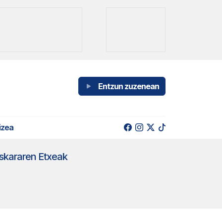
Entzun zuzenean
izea
skararen Etxeak