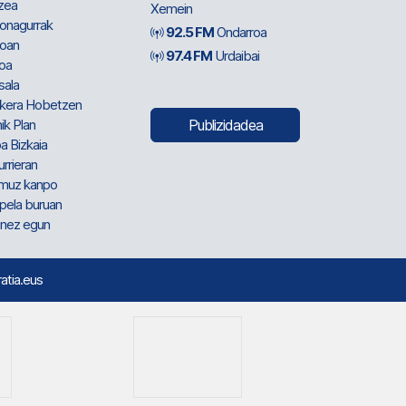
zea
Xemein
ionagurrak
92.5 FM
Ondarroa
oan
97.4 FM
Urdaibai
oa
sala
kera Hobetzen
ik Plan
Publizidadea
a Bizkaia
urrieran
muz kanpo
pela buruan
nez egun
ratia.eus