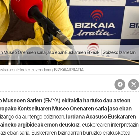
n Museo Onenaren saria jaso eban Euskararen Etxeak | Goizeko Izarretan
uskararen Etxeko zuzendaria /
BIZKAIA IRRATIA
ko Museoen Sarien
(EMYA)
ekitaldia hartuko dau asteon
,
ropako Kontseiluaren Museo Onenaren saria jaso eban
ia izango da aurtengo edizinoan.
Iurdana Acasuso Euskararen
gaineko argibideak emon deuskuz
, euskerearen interpretazin
azi eban saria. Euskeraren bizindarrari buruzko erakusketea