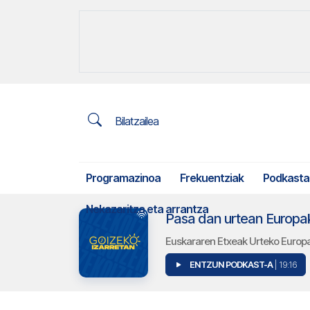
Bilatzailea
Programazinoa
Frekuentziak
Podkasta
Nekazaritza eta arrantza
Pasa dan urtean Europa
Euskararen Etxeak Urteko Europa
ENTZUN PODKAST-A
| 19:16