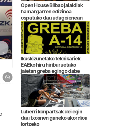
Open House Bilbao jaialdiak
hamargarren edizinoa
ospatuko dau udagoienean
Ikuskizunetako teknikariek
EAEko hiru hiriburuetako
jaietan greba egingo dabe
Luberri konpartsak dei egin
o
dau txosnen ganeko akordioa
lortzeko