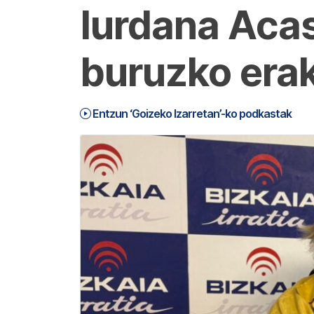
Iurdana Acas
buruzko era
Entzun ‘Goizeko Izarretan’-ko podkastak