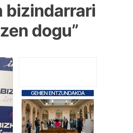
bizindarrari
tzen dogu”
GEHIEN ENTZUNDAKOA