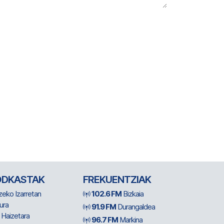
ODKASTAK
FREKUENTZIAK
zeko Izarretan
102.6 FM
Bizkaia
ura
91.9 FM
Durangaldea
 Haizetara
96.7 FM
Markina