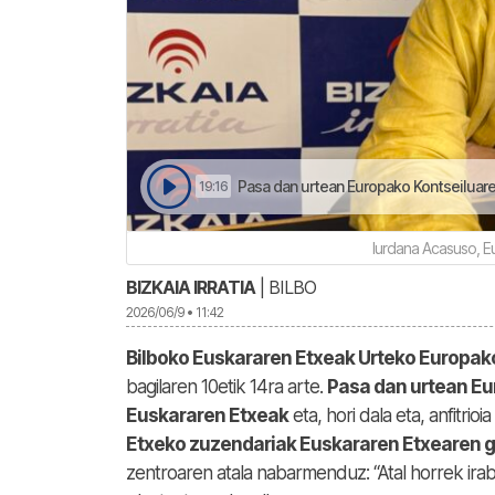
Pasa dan urtean Europako Kontseiluare
19:16
Iurdana Acasuso, E
BIZKAIA IRRATIA
| BILBO
2026/06/9 • 11:42
Bilboko Euskararen Etxeak Urteko Europa
bagilaren 10etik 14ra arte.
Pasa dan urtean Eu
Euskararen Etxeak
eta, hori dala eta, anfitrio
Etxeko zuzendariak Euskararen Etxearen 
zentroaren atala nabarmenduz: “Atal horrek irab