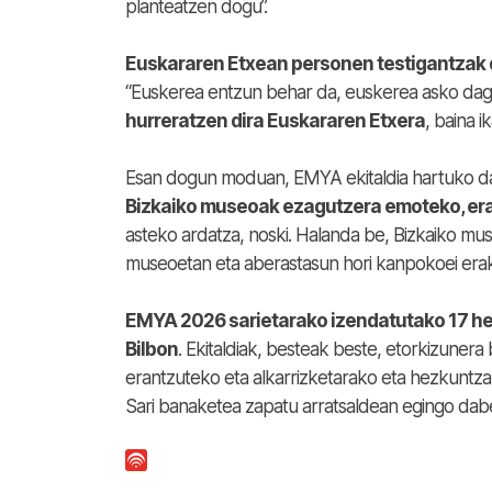
planteatzen dogu”.
Euskararen Etxean personen testigantzak 
“Euskerea entzun behar da, euskerea asko dagoza
hurreratzen dira Euskararen Etxera
, baina 
Esan dogun moduan, EMYA ekitaldia hartuko dab
Bizkaiko museoak ezagutzera emoteko, era
asteko ardatza, noski. Halanda be, Bizkaiko mu
museoetan eta aberastasun hori kanpokoei erak
EMYA 2026 sarietarako izendatutako 17 he
Bilbon
. Ekitaldiak, besteak beste, etorkizuner
erantzuteko eta alkarrizketarako eta hezkunt
Sari banaketea zapatu arratsaldean egingo dabe: