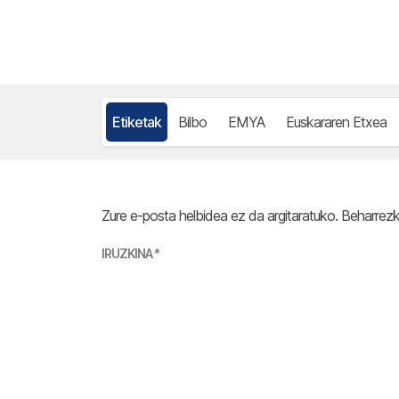
Etiketak
Bilbo
EMYA
Euskararen Etxea
Zure e-posta helbidea ez da argitaratuko.
Beharrez
IRUZKINA
*