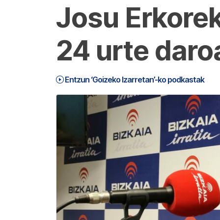
Josu Erkorek
24 urte daro
Entzun ‘Goizeko Izarretan’-ko podkastak