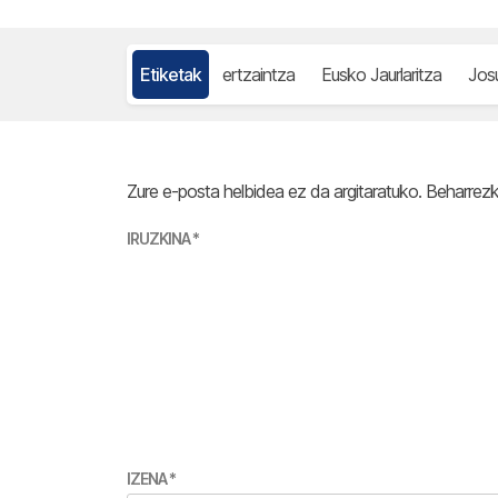
Etiketak
ertzaintza
Eusko Jaurlaritza
Jos
Zure e-posta helbidea ez da argitaratuko.
Beharrez
IRUZKINA
*
IZENA
*