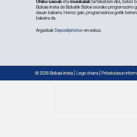
Ohiko saioak
eta
musikalak
tartekatzen dira, batez b
Bizkaia Irratia da Bizkaitik Bizkai osorako programazino
dauan bakarra. Horrez gain, programazinoa goitik beher
bakarra da.
Argazkiak
Depositphotos
-en eskuz.
© 2026 Bizkaia Irratia
|
Lege oharra
|
Pribatutasun infor