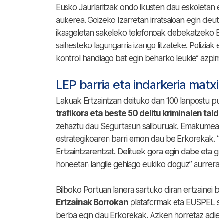
Eusko Jaurlaritzak ondo ikusten dau eskoletan e
aukerea. Goizeko Izarretan irratsaioan egin deu
ikasgeletan sakeleko telefonoak debekatzeko Es
saihesteko lagungarria izango litzateke. Polizia
kontrol handiago bat egin beharko leukie” azpi
LEP barria eta indarkeria matx
Lakuak Ertzaintzan deituko dan 100 lanpostu pu
trafikora eta beste 50 delitu kriminalen tal
zehaztu dau Segurtasun sailburuak. Emakumeak
estrategikoaren barri emon dau be Erkorekak. 
Ertzaintzarentzat. Delituek gora egin dabe eta 
honeetan langile gehiago eukiko doguz” aurrera
Bilboko Portuan lanera sartuko diran ertzainei 
Ertzainak Borrokan
plataformak eta EUSPEL si
berba egin dau Erkorekak. Azken horretaz adie