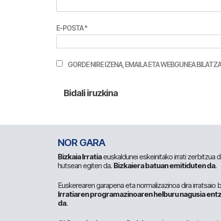
E-POSTA
*
GORDE NIRE IZENA, EMAILA ETA WEBGUNEA BILA
NOR GARA
Bizkaia Irratia
euskaldunei eskeinitako irrati zerbitzua
hutsean egiten da.
Bizkaiera batuan emitiduten da
.
Euskerearen garapena eta normalizazinoa dira irratsaio 
Irratiaren programazinoaren helburu nagusia entz
da
.