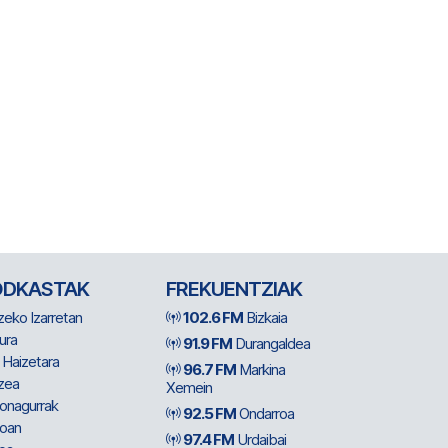
ODKASTAK
FREKUENTZIAK
zeko Izarretan
102.6 FM
Bizkaia
ura
91.9 FM
Durangaldea
 Haizetara
96.7 FM
Markina
zea
Xemein
ionagurrak
92.5 FM
Ondarroa
oan
97.4 FM
Urdaibai