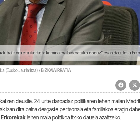
ikora eta ikerketa kriminalera bideratuko doguz" esan dau Josu Erkorekak | Goizeko Izarre
ka (Eusko Jaurlaritza) /
BIZKAIA IRRATIA
katzen deustie. 24 urte daroadaz politikaren lehen mailan Madri
k izan dira baina desgaste pertsonala eta familiakoa eragin dab
 Erkorekak
lehen maila politikoa itxiko dauela azaltzeko.