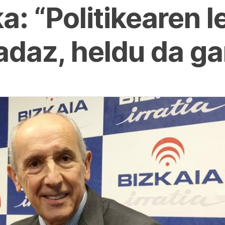
a: “Politikearen l
adaz, heldu da ga