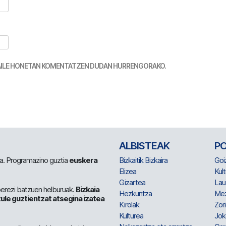
TZAILE HONETAN KOMENTATZEN DUDAN HURRENGORAKO.
ALBISTEAK
P
 da. Programazino guztia
euskera
Bizkaitik Bizkaira
Goi
Elizea
Kult
Gizartea
Lau
berezi batzuen helburuak.
Bizkaia
Hezkuntza
Me
ule guztientzat atsegina izatea
Kirolak
Zor
Kulturea
Jok