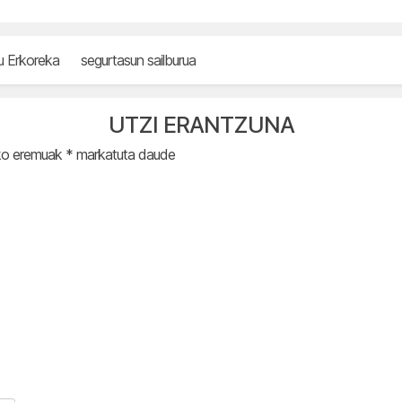
u Erkoreka
segurtasun sailburua
UTZI ERANTZUNA
ko eremuak
*
markatuta daude