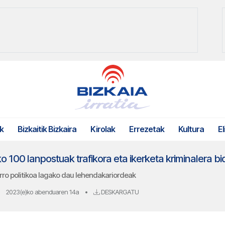
k
Bizkaitik Bizkaira
Kirolak
Errezetak
Kultura
El
rro politikoa lagako dau lehendakariordeak
2023(e)ko abenduaren 14a
•
DESKARGATU