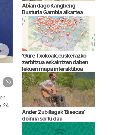
Abian dago Kangbeng
Busturia Gambia alkartea
tan
‘Gure Txokoak’, euskerazko
zerbitzua eskaintzen daben
lekuen mapa interaktiboa
len
e. 24
Ander Zubillagak ‘Biescas’
doinua sortu dau