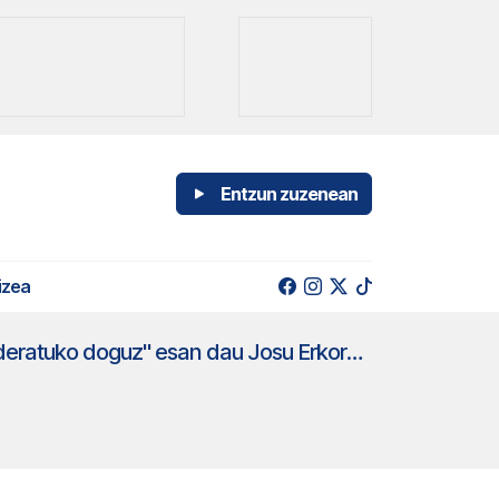
Entzun zuzenean
izea
"Ertzaintzaren LEP barriko 100 lanpostuak trafikora eta ikerketa kriminalera bideratuko doguz" esan dau Josu Erkorekak