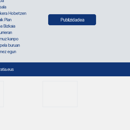
oa
sala
kera Hobetzen
ik Plan
Publizidadea
a Bizkaia
urrieran
muz kanpo
pela buruan
nez egun
ratia.eus