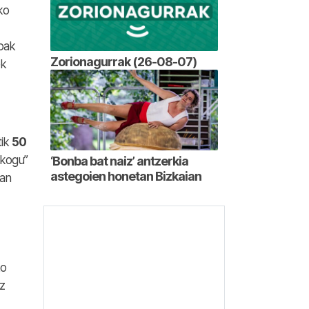
ko
koak
Zorionagurrak (26-08-07)
ek
tik
50
ekogu”
‘Bonba bat naiz’ antzerkia
astegoien honetan Bizkaian
lan
ko
z