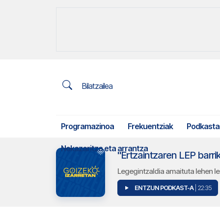
Bilatzailea
Programazinoa
Frekuentziak
Podkasta
Nekazaritza eta arrantza
Legegintzaldia amaituta lehen le
ENTZUN PODKAST-A
| 22:35