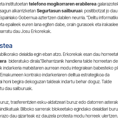
ta institutoetan
telefono mogikorraren erabilerea
galarazote
tsagun alkarrizketan
Segurtasun sailburua
k positibotzat jo dau
painiako Gobernua aztertzen dabilen neurria. “Delitu informati
k eta epaileek euren lana egiten dabe, orain gurasoek eta irakasle
marratu dau Josu Erkorekak.
istea
blikorako deialdia egin eban atzo. Erkorekak esan dau horreeta
dera
bideratuko dirala.”Beharrizanik handiena talde horreetan d
 indarkeria matxistaren aurrean modu integralean babesteko p
“Emakumeen kontrako indarkeriaren delitua estrategikoa da
gai honi begira dekoguzan taldeak indartu behar doguz. Talde
tu dau sailburuak.
buruz, trasferentzien esku-aldatzeari buruz edo datorren astera
ndikatuak Bilboko sarrerak blokeetako egindako deialdiari buru
razo dau gizarteak ez dauzela protesta modu horreek ulertzen.