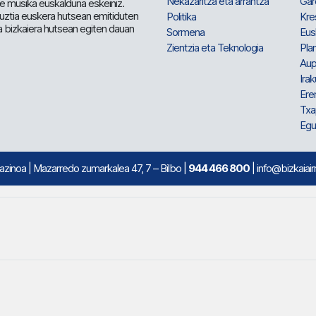
Nekazaritza eta arrantza
Gar
e musika euskalduna eskeiniz.
 guztia euskera hutsean emitiduten
Politika
Kre
a bizkaiera hutsean egiten dauan
Sormena
Eus
Zientzia eta Teknologia
Plan
Aup
Irak
Ere
Txa
Egu
mazinoa
| Mazarredo zumarkalea 47, 7 – Bilbo |
944 466 800
| info@bizkaiair