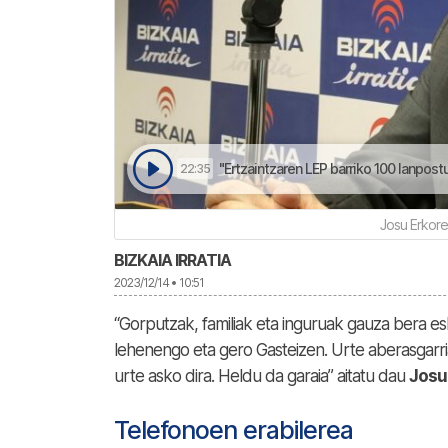
"Ertzaintzaren LEP barriko 100 lanpostuak traf
22:35
Josu Erkore
BIZKAIA IRRATIA
2023/12/14 • 10:51
“Gorputzak, familiak eta inguruak gauza bera es
lehenengo eta gero Gasteizen. Urte aberasgarria
urte asko dira. Heldu da garaia” aitatu dau
Josu
Telefonoen erabilerea