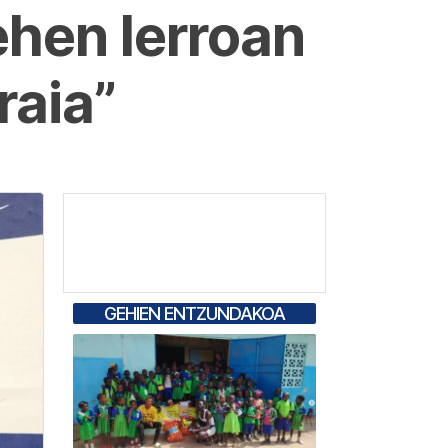
ehen lerroan
raia”
GEHIEN ENTZUNDAKOA