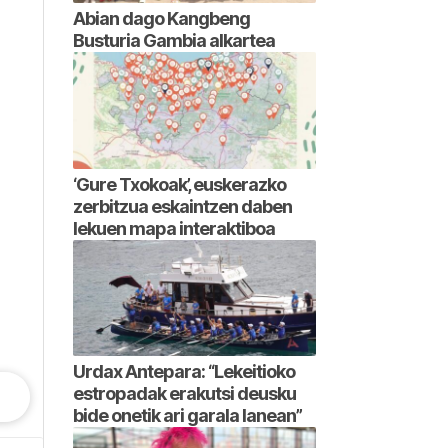
Abian dago Kangbeng
Busturia Gambia alkartea
‘Gure Txokoak’, euskerazko
zerbitzua eskaintzen daben
lekuen mapa interaktiboa
Urdax Antepara: “Lekeitioko
estropadak erakutsi deusku
bide onetik ari garala lanean”