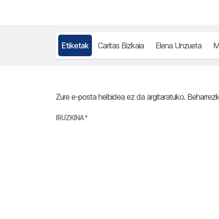
Etiketak
Caritas Bizkaia
Elena Unzueta
M
Zure e-posta helbidea ez da argitaratuko.
Beharrez
IRUZKINA
*