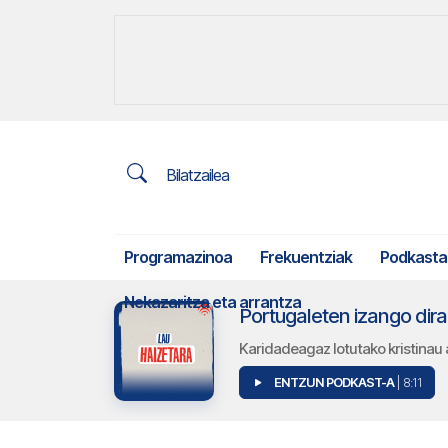
Bilatzailea
Programazinoa
Frekuentziak
Podkasta
Nekazaritza eta arrantza
Portugaleten izango dira
Karidadeagaz lotutako kristinau 
ENTZUN PODKAST-A
| 8:11