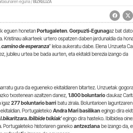
itasunaren eguna /
BIZKELIZA
k eguen honetan
Portugaleten
.
Gorpuzti-Egunag
az bat dato
 Kristinau alkarteek urtero ospatzen daben jardunaldia da hon
, camino de esperanza
” leloa aukeratu dabe. Elena Unzueta Car
 jubileu urtea be bada aurten, eta ekitaldi berezia izango da
marratu gura da egueneko ekitaldiaren bitartez. Unzuetak gogor
Igazko txostenean azaltzen danez,
1.800 boluntario
daukaz Carit
 igaz
277 boluntario barri
batu zirala. Boluntarioen laguntzaren
ekitaldian. Portugaleteko
Andra Mari basilikan
egingo dira ekit
.bikaritzara. Ibilbide txikiak’
egingo dira hasteko. Ibilbidea oine
da. Portugaleteko historiaren ganeko
antzezlana
be izango da, e