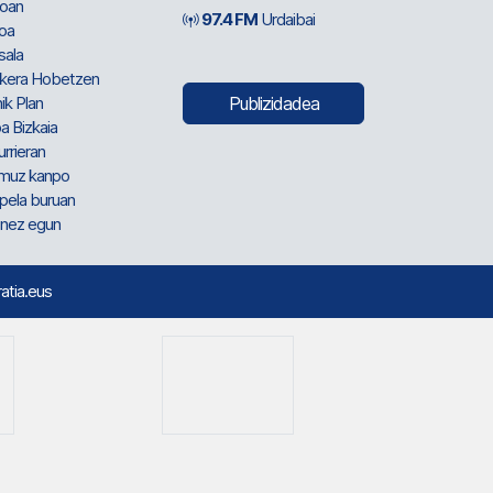
oan
97.4 FM
Urdaibai
oa
sala
kera Hobetzen
ik Plan
Publizidadea
a Bizkaia
urrieran
muz kanpo
pela buruan
nez egun
ratia.eus