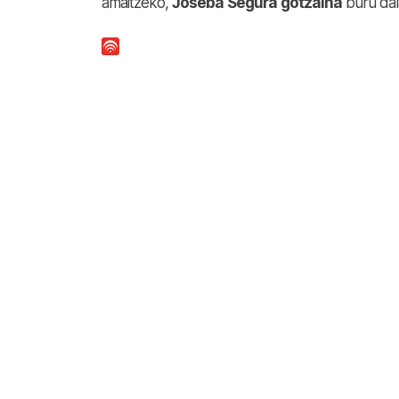
amaitzeko,
Joseba
Segura
gotzaina
buru da