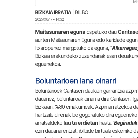
Ma
BIZKAIA IRRATIA
| BILBO
2025/06/17 • 14:32
Maitasunaren eguna
ospatuko dau
Caritas
e
aurten Maitasunaren Eguna edo karidade eguna.
Itxaropenez margotuko da eguna, “
Alkarregaz
Bizkaia erakundeko zuzendariak esan deuskunez,
eguenekoa.
Boluntarioen lana oinarri
Boluntarioek Caritasen daukien garrantzia azpi
dauanez, boluntarioak oinarria dira Caritasen. 
Bizkaian, %80 emakumeak. Azpimarratzekoa da
hartzaile direnak be gogoratuko dira egueneko 
arratsaldeko
lau ta erdietan
hasita. ‘
Begiradak I
ezin dauanarentzat, ibilbide birtuala eskeiniko 