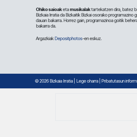
Ohiko saioak
eta
musikalak
tartekatzen dira, batez b
Bizkaia Irratia da Bizkaitik Bizkai osorako programazino
dauan bakarra. Horrez gain, programazinoa goitik beher
bakarra da.
Argazkiak
Depositphotos
-en eskuz.
© 2026 Bizkaia Irratia
|
Lege oharra
|
Pribatutasun infor