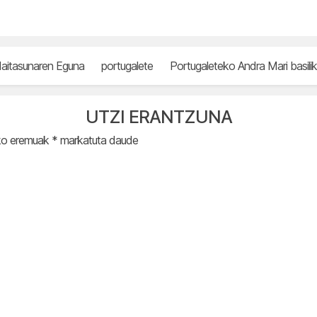
aitasunaren Eguna
portugalete
Portugaleteko Andra Mari basili
UTZI ERANTZUNA
ko eremuak
*
markatuta daude