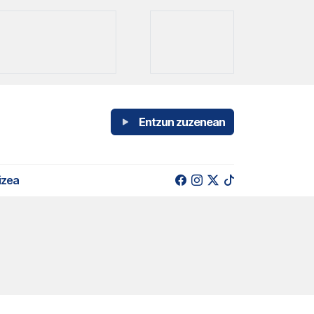
Entzun zuzenean
izea