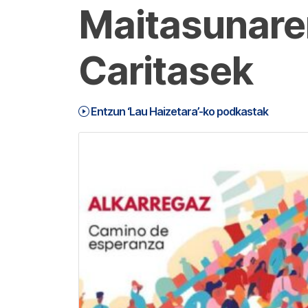
Maitasunare
Caritasek
Entzun ‘Lau Haizetara’-ko podkastak