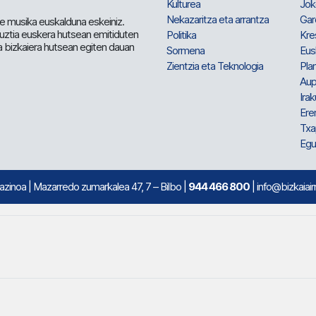
Kulturea
Jok
Nekazaritza eta arrantza
Gar
e musika euskalduna eskeiniz.
 guztia euskera hutsean emitiduten
Politika
Kre
a bizkaiera hutsean egiten dauan
Sormena
Eus
Zientzia eta Teknologia
Plan
Aup
Irak
Ere
Txa
Egu
mazinoa
| Mazarredo zumarkalea 47, 7 – Bilbo |
944 466 800
| info@bizkaiair