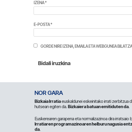
IZENA
*
E-POSTA
*
GORDE NIRE IZENA, EMAILA ETA WEBGUNEA BILA
NOR GARA
Bizkaia Irratia
euskaldunei eskeinitako irrati zerbitzua
hutsean egiten da.
Bizkaiera batuan emitiduten da
.
Euskerearen garapena eta normalizazinoa dira irratsaio 
Irratiaren programazinoaren helburu nagusia entz
da
.