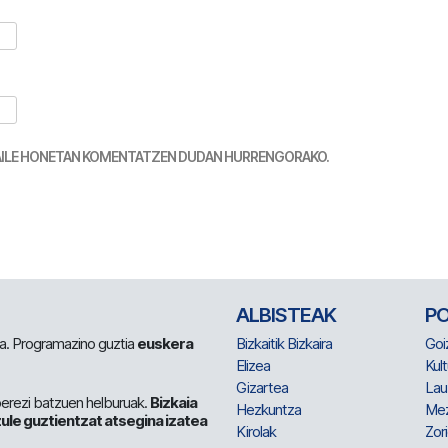
TZAILE HONETAN KOMENTATZEN DUDAN HURRENGORAKO.
ALBISTEAK
P
 da. Programazino guztia
euskera
Bizkaitik Bizkaira
Goi
Elizea
Kult
Gizartea
Lau
berezi batzuen helburuak.
Bizkaia
Hezkuntza
Me
ule guztientzat atsegina izatea
Kirolak
Zor