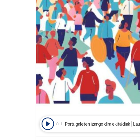
Portugaleten izango dira ekitaldiak | La
8:11