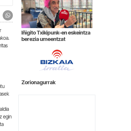
r
Iñigito Txikipunk-en eskeintza
akoa.
berezia umeentzat
itas
Zorionagurrak
atu
asek
aldia
z egin
ta