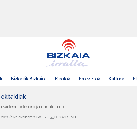
k
Bizkaitik Bizkaira
Kirolak
Errezetak
Kultura
El
 ekitaldiak
alkarteen urteroko jardunaldia da
2025(e)ko ekainaren 17a
•
DESKARGATU