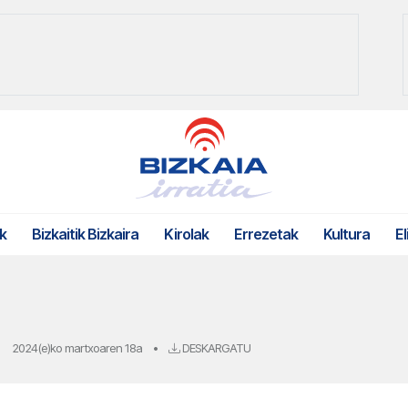
k
Bizkaitik Bizkaira
Kirolak
Errezetak
Kultura
El
2024(e)ko martxoaren 18a
•
DESKARGATU