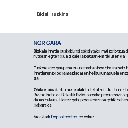
NOR GARA
Bizkaia Irratia
euskaldunei eskeinitako irrati zerbitzua
hutsean egiten da.
Bizkaiera batuan emitiduten da
.
Euskerearen garapena eta normalizazinoa dira irratsaio 
Irratiaren programazinoaren helburu nagusia entz
da
.
Ohiko saioak
eta
musikalak
tartekatzen dira, batez b
Bizkaia Irratia da Bizkaitik Bizkai osorako programazino
dauan bakarra. Horrez gain, programazinoa goitik beher
bakarra da.
Argazkiak
Depositphotos
-en eskuz.