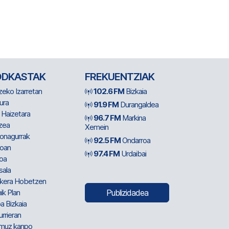
ODKASTAK
FREKUENTZIAK
zeko Izarretan
102.6 FM
Bizkaia
ura
91.9 FM
Durangaldea
 Haizetara
96.7 FM
Markina
zea
Xemein
ionagurrak
92.5 FM
Ondarroa
oan
97.4 FM
Urdaibai
oa
sala
kera Hobetzen
ik Plan
Publizidadea
a Bizkaia
urrieran
muz kanpo