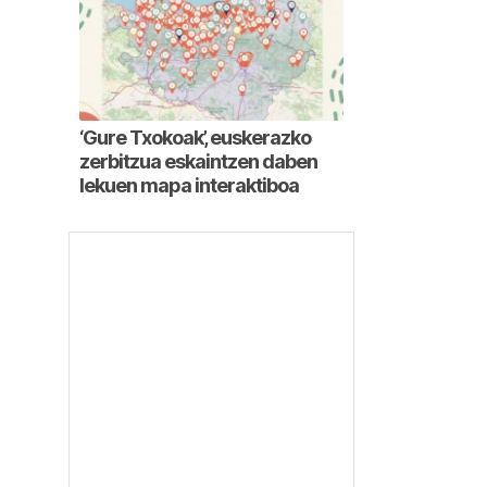
‘Gure Txokoak’, euskerazko
zerbitzua eskaintzen daben
lekuen mapa interaktiboa