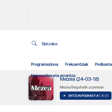
Bilatzailea
Programazinoa
Frekuentziak
Podkasta
Nekazaritza eta arrantza
Mezea (24-03-18)
Mezea Begoñatik zuzenean
ENTZUN PODKAST-A
| 36:30