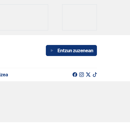
Entzun zuzenean
izea