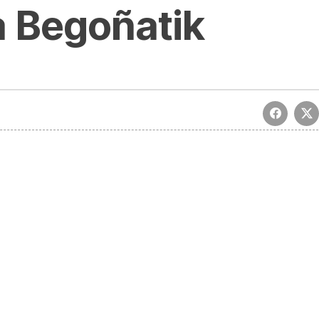
 Begoñatik