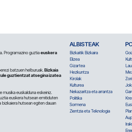
ALBISTEAK
P
 da. Programazino guztia
euskera
Bizkaitik Bizkaira
Goi
Elizea
Kult
Gizartea
Lau
berezi batzuen helburuak.
Bizkaia
Hezkuntza
Me
ule guztientzat atsegina izatea
Kirolak
Zor
Kulturea
Jok
Nekazaritza eta arrantza
Gar
e musika euskalduna eskeiniz.
 guztia euskera hutsean emitiduten
Politika
Kre
a bizkaiera hutsean egiten dauan
Sormena
Eus
Zientzia eta Teknologia
Plan
Aup
Irak
Ere