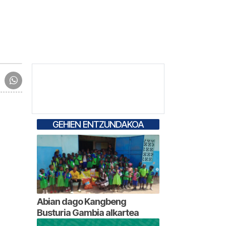
GEHIEN ENTZUNDAKOA
Abian dago Kangbeng
Busturia Gambia alkartea