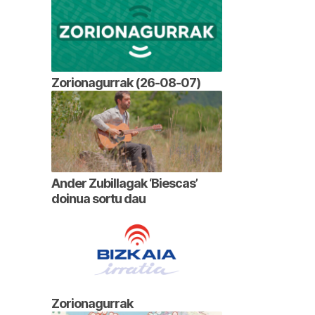
Zorionagurrak (26-08-07)
Ander Zubillagak ‘Biescas’
doinua sortu dau
Zorionagurrak