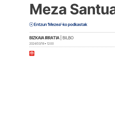
Meza Santua
Mezea (24-03-18) | Mezea
36:30
Entzun ‘Mezea’-ko podkastak
BIZKAIA IRRATIA
| BILBO
2024/03/18 • 12:00