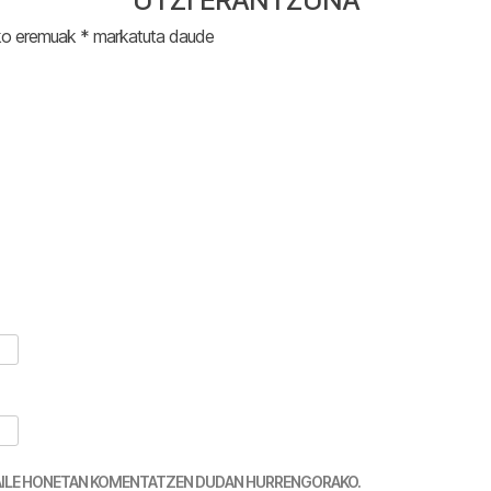
UTZI ERANTZUNA
ko eremuak
*
markatuta daude
TZAILE HONETAN KOMENTATZEN DUDAN HURRENGORAKO.