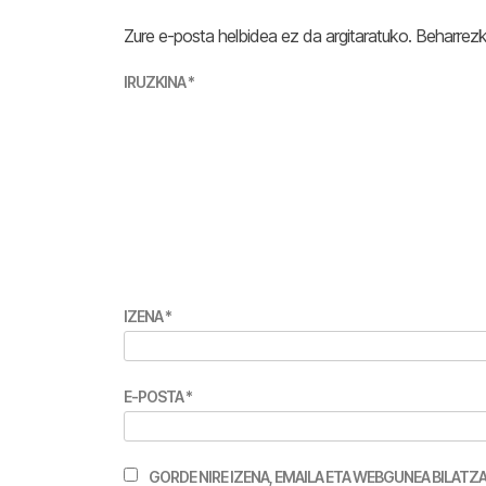
Zure e-posta helbidea ez da argitaratuko.
Beharrez
IRUZKINA
*
IZENA
*
E-POSTA
*
GORDE NIRE IZENA, EMAILA ETA WEBGUNEA BILA