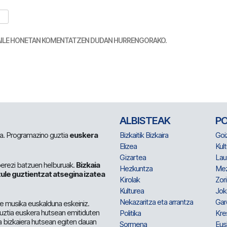
TZAILE HONETAN KOMENTATZEN DUDAN HURRENGORAKO.
ALBISTEAK
P
 da. Programazino guztia
euskera
Bizkaitik Bizkaira
Goi
Elizea
Kult
Gizartea
Lau
berezi batzuen helburuak.
Bizkaia
Hezkuntza
Me
ule guztientzat atsegina izatea
Kirolak
Zor
Kulturea
Jok
Nekazaritza eta arrantza
Gar
e musika euskalduna eskeiniz.
 guztia euskera hutsean emitiduten
Politika
Kre
a bizkaiera hutsean egiten dauan
Sormena
Eus