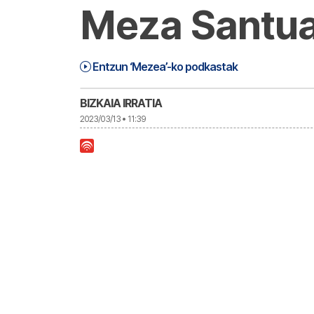
Meza Santua
Mezea (23-03-13) Astelehena | Meze
35:02
Entzun ‘Mezea’-ko podkastak
BIZKAIA IRRATIA
2023/03/13 • 11:39