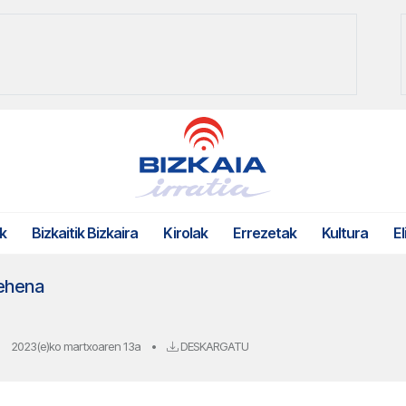
k
Bizkaitik Bizkaira
Kirolak
Errezetak
Kultura
El
lehena
2023(e)ko martxoaren 13a
•
DESKARGATU