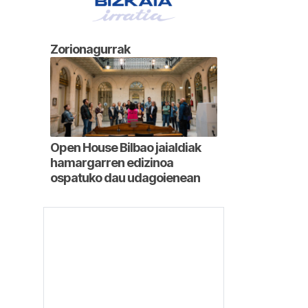
Zorionagurrak
Open House Bilbao jaialdiak
hamargarren edizinoa
ospatuko dau udagoienean