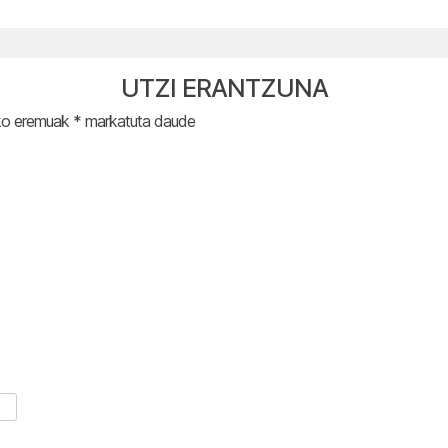
UTZI ERANTZUNA
ko eremuak
*
markatuta daude