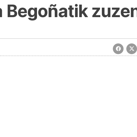
 Begoñatik zuze
a