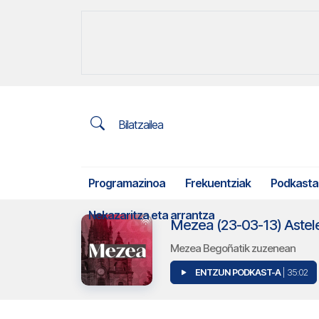
Bilatzailea
Programazinoa
Frekuentziak
Podkasta
Nekazaritza eta arrantza
Mezea (23-03-13) Aste
Mezea Begoñatik zuzenean
ENTZUN PODKAST-A
| 35:02