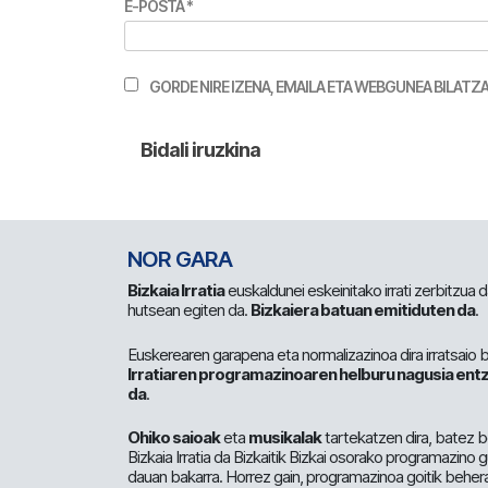
E-POSTA
*
GORDE NIRE IZENA, EMAILA ETA WEBGUNEA BILA
NOR GARA
Bizkaia Irratia
euskaldunei eskeinitako irrati zerbitzua
hutsean egiten da.
Bizkaiera batuan emitiduten da
.
Euskerearen garapena eta normalizazinoa dira irratsaio 
Irratiaren programazinoaren helburu nagusia entz
da
.
Ohiko saioak
eta
musikalak
tartekatzen dira, batez b
Bizkaia Irratia da Bizkaitik Bizkai osorako programazino
dauan bakarra. Horrez gain, programazinoa goitik beher