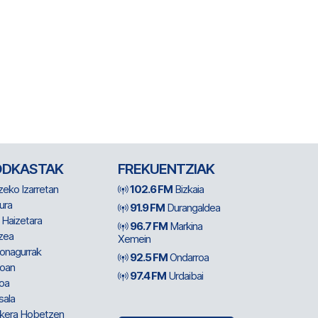
ODKASTAK
FREKUENTZIAK
zeko Izarretan
102.6 FM
Bizkaia
ura
91.9 FM
Durangaldea
 Haizetara
96.7 FM
Markina
zea
Xemein
ionagurrak
92.5 FM
Ondarroa
oan
97.4 FM
Urdaibai
oa
sala
kera Hobetzen