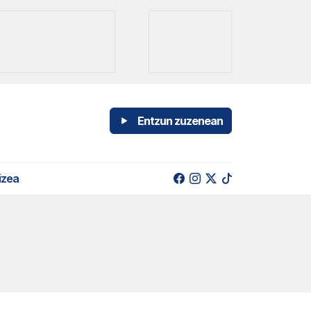
Entzun zuzenean
izea