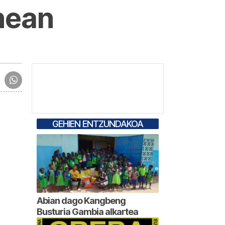
nean
GEHIEN ENTZUNDAKOA
Abian dago Kangbeng
Busturia Gambia alkartea