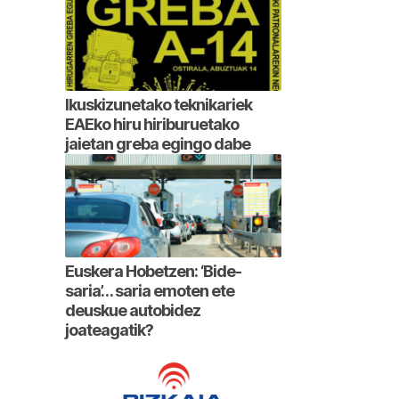
Ikuskizunetako teknikariek
EAEko hiru hiriburuetako
jaietan greba egingo dabe
Euskera Hobetzen: ‘Bide-
saria’… saria emoten ete
deuskue autobidez
joateagatik?