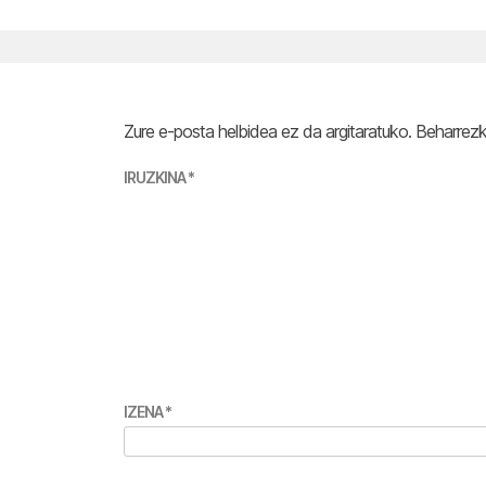
Zure e-posta helbidea ez da argitaratuko.
Beharrez
IRUZKINA
*
IZENA
*