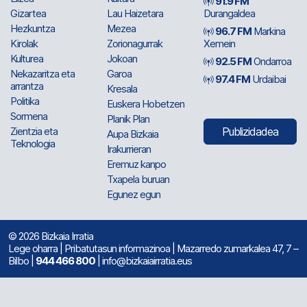
91.9 FM
Gizartea
Lau Haizetara
Durangaldea
Hezkuntza
Mezea
96.7 FM
Markina
Kirolak
Zorionagurrak
Xemein
Kulturea
Jokoan
92.5 FM
Ondarroa
Nekazaritza eta
Garoa
97.4 FM
Urdaibai
arrantza
Kresala
Politika
Euskera Hobetzen
Sormena
Planik Plan
Zientzia eta
Publizidadea
Aupa Bizkaia
Teknologia
Irakurrieran
Eremuz kanpo
Txapela buruan
Egunez egun
© 2026 Bizkaia Irratia
Lege oharra
|
Pribatutasun informazinoa
| Mazarredo zumarkalea 47, 7 –
Bilbo |
944 466 800
| info@bizkaiairratia.eus