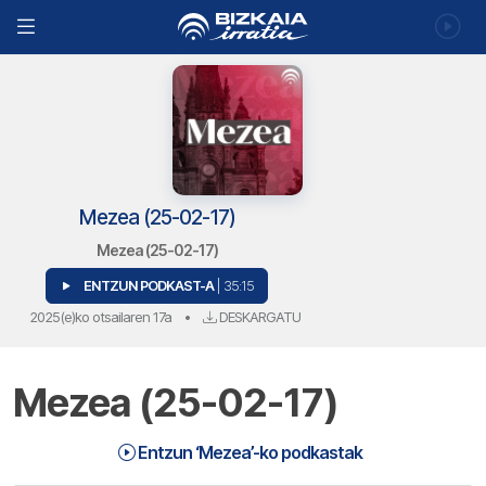
Mezea (25-02-17)
Mezea (25-02-17)
ENTZUN PODKAST-A
| 35:15
2025(e)ko otsailaren 17a
•
DESKARGATU
Mezea (25-02-17)
Entzun ‘Mezea’-ko podkastak