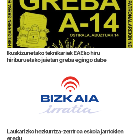
Ikuskizunetako teknikariek EAEko hiru
hiriburuetako jaietan greba egingo dabe
Laukarizko hezkuntza-zentroa eskola jantokien
eredu