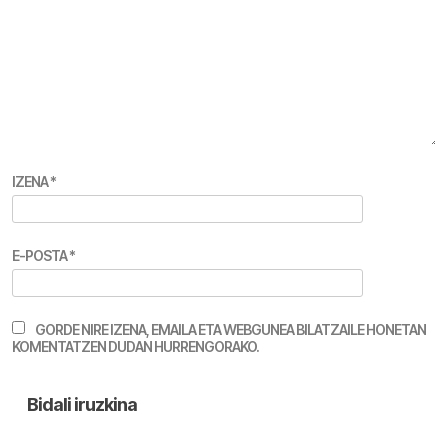
IZENA
*
E-POSTA
*
GORDE NIRE IZENA, EMAILA ETA WEBGUNEA BILATZAILE HONETAN
KOMENTATZEN DUDAN HURRENGORAKO.