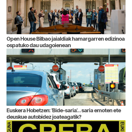
Open House Bilbao jaialdiak hamargarren edizinoa
ospatuko dau udagoienean
Euskera Hobetzen: ‘Bide-saria’… saria emoten ete
deuskue autobidez joateagatik?