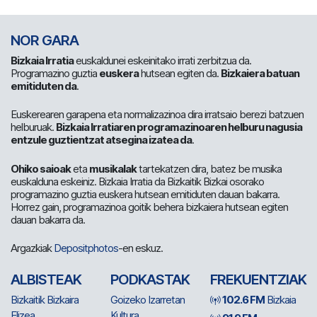
NOR GARA
Bizkaia Irratia
euskaldunei eskeinitako irrati zerbitzua da.
Programazino guztia
euskera
hutsean egiten da.
Bizkaiera batuan
emitiduten da
.
Euskerearen garapena eta normalizazinoa dira irratsaio berezi batzuen
helburuak.
Bizkaia Irratiaren programazinoaren helburu nagusia
entzule guztientzat atsegina izatea da
.
Ohiko saioak
eta
musikalak
tartekatzen dira, batez be musika
euskalduna eskeiniz. Bizkaia Irratia da Bizkaitik Bizkai osorako
programazino guztia euskera hutsean emitiduten dauan bakarra.
Horrez gain, programazinoa goitik behera bizkaiera hutsean egiten
dauan bakarra da.
Argazkiak
Depositphotos
-en eskuz.
ALBISTEAK
PODKASTAK
FREKUENTZIAK
Bizkaitik Bizkaira
Goizeko Izarretan
102.6 FM
Bizkaia
Elizea
Kultura