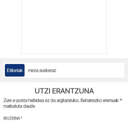
Etiketak
meza euskeraz
UTZI ERANTZUNA
Zure e-posta helbidea ez da argitaratuko.
Beharrezko eremuak
*
markatuta daude
IRUZKINA
*