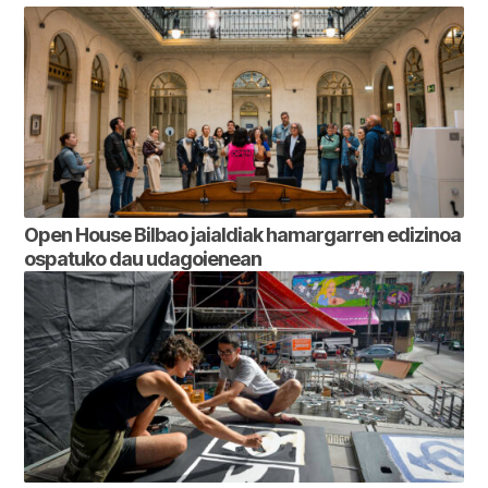
Open House Bilbao jaialdiak hamargarren edizinoa
ospatuko dau udagoienean