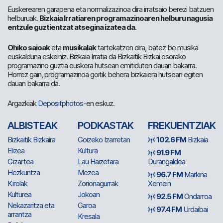
Euskerearen garapena eta normalizazinoa dira irratsaio berezi batzuen
helburuak.
Bizkaia Irratiaren programazinoaren helburu nagusia
entzule guztientzat atsegina izatea da
.
Ohiko saioak
eta
musikalak
tartekatzen dira, batez be musika
euskalduna eskeiniz. Bizkaia Irratia da Bizkaitik Bizkai osorako
programazino guztia euskera hutsean emitiduten dauan bakarra.
Horrez gain, programazinoa goitik behera bizkaiera hutsean egiten
dauan bakarra da.
Argazkiak
Depositphotos
-en eskuz.
ALBISTEAK
PODKASTAK
FREKUENTZIAK
Bizkaitik Bizkaira
Goizeko Izarretan
102.6 FM
Bizkaia
Elizea
Kultura
91.9 FM
Gizartea
Lau Haizetara
Durangaldea
Hezkuntza
Mezea
96.7 FM
Markina
Kirolak
Zorionagurrak
Xemein
Kulturea
Jokoan
92.5 FM
Ondarroa
Nekazaritza eta
Garoa
97.4 FM
Urdaibai
arrantza
Kresala