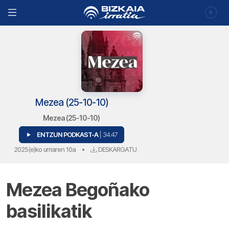
Mezea (25-10-10)
Mezea (25-10-10)
ENTZUN PODKAST-A
| 34:47
2025(e)ko urriaren 10a
•
DESKARGATU
Mezea Begoñako
basilikatik