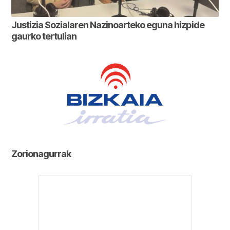
Justizia Sozialaren Nazinoarteko eguna hizpide
gaurko tertulian
Zorionagurrak