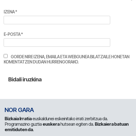
IZENA
*
E-POSTA
*
GORDE NIRE IZENA, EMAILA ETA WEBGUNEA BILATZAILE HONETAN
KOMENTATZEN DUDAN HURRENGORAKO.
NOR GARA
Bizkaia Irratia
euskaldunei eskeinitako irrati zerbitzua da.
Programazino guztia
euskera
hutsean egiten da.
Bizkaiera batuan
emitiduten da
.