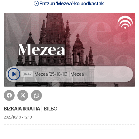
Entzun ‘Mezea’-ko podkastak
Mezea (25-10-10) | Mezea
34:47
BIZKAIA IRRATIA
| BILBO
2025/10/10 • 12:13