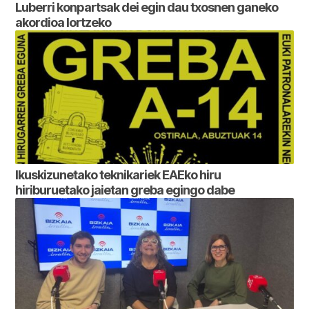
Luberri konpartsak dei egin dau txosnen ganeko
akordioa lortzeko
Ikuskizunetako teknikariek EAEko hiru
hiriburuetako jaietan greba egingo dabe