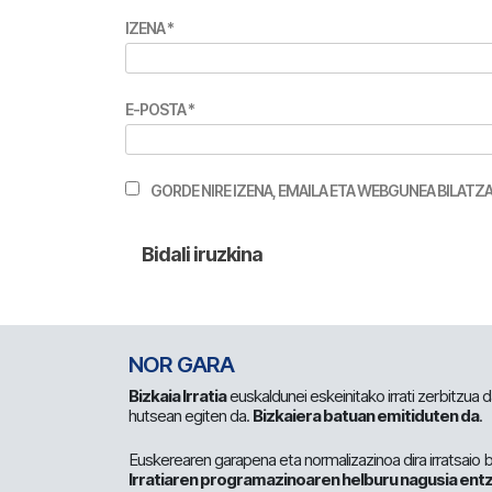
IZENA
*
E-POSTA
*
GORDE NIRE IZENA, EMAILA ETA WEBGUNEA BILA
NOR GARA
Bizkaia Irratia
euskaldunei eskeinitako irrati zerbitzua
hutsean egiten da.
Bizkaiera batuan emitiduten da
.
Euskerearen garapena eta normalizazinoa dira irratsaio 
Irratiaren programazinoaren helburu nagusia entz