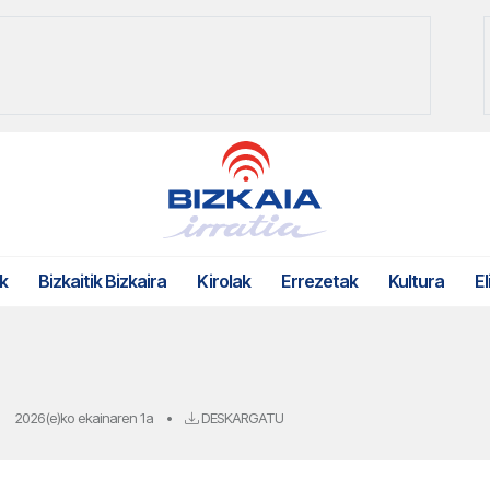
k
Bizkaitik Bizkaira
Kirolak
Errezetak
Kultura
El
2026(e)ko ekainaren 1a
•
DESKARGATU