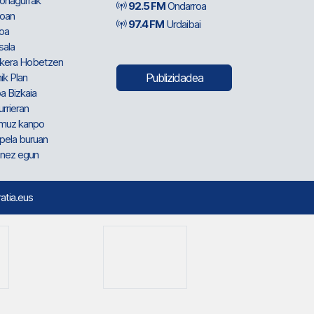
ionagurrak
92.5 FM
Ondarroa
oan
97.4 FM
Urdaibai
oa
sala
kera Hobetzen
ik Plan
Publizidadea
a Bizkaia
urrieran
muz kanpo
pela buruan
nez egun
ratia.eus