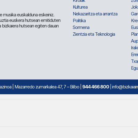
Kirolak
Zor
Kulturea
Jok
Nekazaritza eta arrantza
Gar
e musika euskalduna eskeiniz.
 guztia euskera hutsean emitiduten
Politika
Kre
a bizkaiera hutsean egiten dauan
Sormena
Eus
Zientzia eta Teknologia
Plan
Aup
Irak
Ere
Txa
Egu
mazinoa
| Mazarredo zumarkalea 47, 7 – Bilbo |
944 466 800
| info@bizkaiair