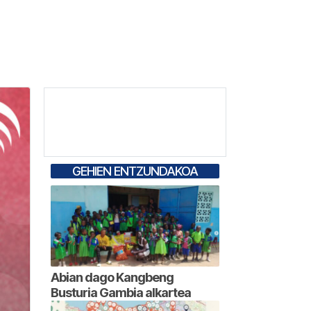
GEHIEN ENTZUNDAKOA
Abian dago Kangbeng
Busturia Gambia alkartea