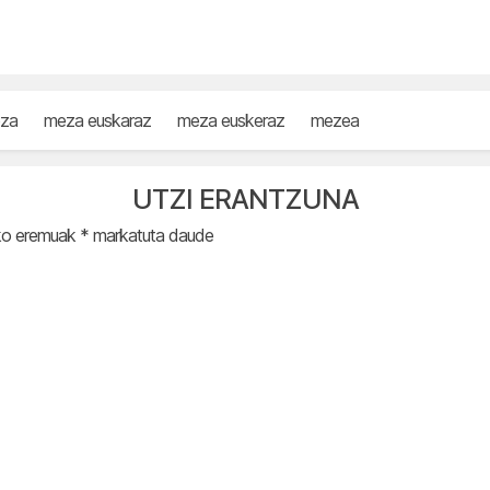
za
meza euskaraz
meza euskeraz
mezea
UTZI ERANTZUNA
ko eremuak
*
markatuta daude