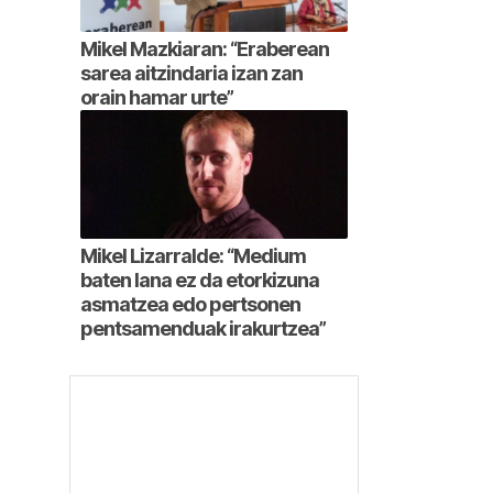
Mikel Mazkiaran: “Eraberean
sarea aitzindaria izan zan
orain hamar urte”
Mikel Lizarralde: “Medium
baten lana ez da etorkizuna
asmatzea edo pertsonen
pentsamenduak irakurtzea”