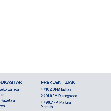
ODKASTAK
FREKUENTZIAK
zeko Izarretan
102.6 FM
Bizkaia
ura
91.9 FM
Durangaldea
 Haizetara
96.7 FM
Markina
zea
Xemein