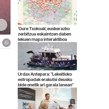
‘Gure Txokoak’, euskerazko
zerbitzua eskaintzen daben
lekuen mapa interaktiboa
Urdax Antepara: “Lekeitioko
estropadak erakutsi deusku
bide onetik ari garala lanean”