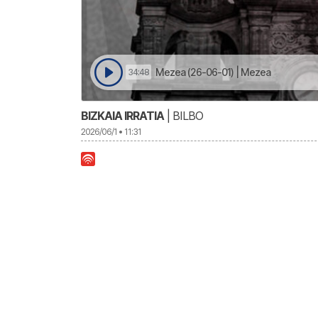
Mezea (26-06-01) | Mezea
34:48
BIZKAIA IRRATIA
| BILBO
2026/06/1 • 11:31