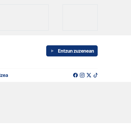
Entzun zuzenean
izea