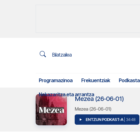
Bilatzailea
Programazinoa
Frekuentziak
Podkasta
Nekazaritza eta arrantza
Mezea (26-06-01)
Mezea (26-06-01)
ENTZUN PODKAST-A
| 34:48