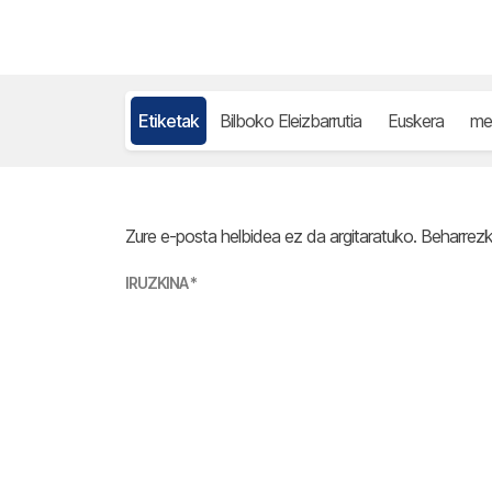
Etiketak
Bilboko Eleizbarrutia
Euskera
me
Zure e-posta helbidea ez da argitaratuko.
Beharrez
IRUZKINA
*