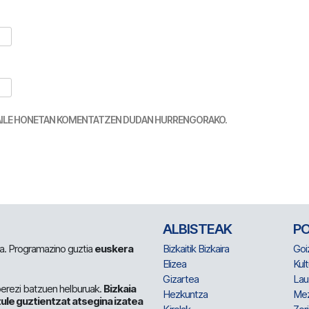
TZAILE HONETAN KOMENTATZEN DUDAN HURRENGORAKO.
ALBISTEAK
P
 da. Programazino guztia
euskera
Bizkaitik Bizkaira
Goi
Elizea
Kult
Gizartea
Lau
berezi batzuen helburuak.
Bizkaia
Hezkuntza
Me
ule guztientzat atsegina izatea