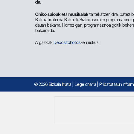
da
.
Ohiko saioak
eta
musikalak
tartekatzen dira, batez b
Bizkaia Irratia da Bizkaitik Bizkai osorako programazino
dauan bakarra. Horrez gain, programazinoa goitik beher
bakarra da.
Argazkiak
Depositphotos
-en eskuz.
© 2026 Bizkaia Irratia
|
Lege oharra
|
Pribatutasun infor