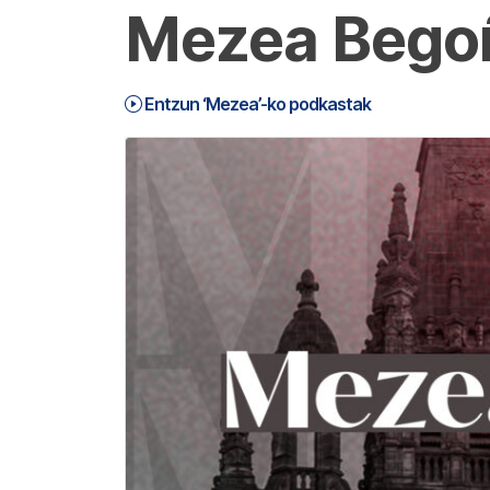
Mezea Begoñ
Entzun ‘Mezea’-ko podkastak