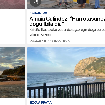
HEZKUNTZA
Amaia Galindez: “Harrotasunez
dogu Ibilaldia”
Kirikiño Ikastolako zuzendariagaz egin dogu berba 
biharamonean
1/06/2026 • 11:17 • BIZKAIA IRRATIA
BIZKAIA IRRATIA