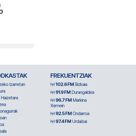
a
o
ODKASTAK
FREKUENTZIAK
zeko Izarretan
102.6 FM
Bizkaia
ura
91.9 FM
Durangaldea
 Haizetara
96.7 FM
Markina
zea
Xemein
ionagurrak
92.5 FM
Ondarroa
oan
97.4 FM
Urdaibai
oa
sala