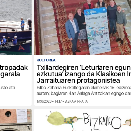
KULTUREA
stropadak
Txillardegiren ‘Leturiaren egun
 garala
ezkutua’ izango da Klasikoen I
Jarraituaren protagonistea
usto eta
Bilbo Zaharra Euskaltegiaren ekimenak 19. edizin
aurten; bagilaren 4an Arriaga Antzokian egingo dan 
1/06/2026 • 14:17 • BIZKAIA IRRATIA