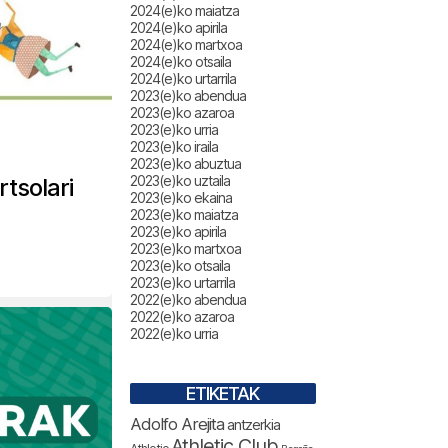
2024(e)ko maiatza
2024(e)ko apirila
2024(e)ko martxoa
2024(e)ko otsaila
2024(e)ko urtarrila
2023(e)ko abendua
2023(e)ko azaroa
2023(e)ko urria
2023(e)ko iraila
2023(e)ko abuztua
2023(e)ko uztaila
tsolari
2023(e)ko ekaina
2023(e)ko maiatza
2023(e)ko apirila
2023(e)ko martxoa
2023(e)ko otsaila
2023(e)ko urtarrila
2022(e)ko abendua
2022(e)ko azaroa
2022(e)ko urria
ETIKETAK
Adolfo Arejita
antzerkia
Athletic Club