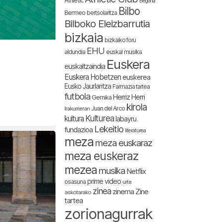
Athletic
Begoña
Bilbo
Bermeo
bertsolaritza
Bilboko Eleizbarrutia
bizkaia
bizkaiko foru
EHU
aldundia
euskal musika
Euskera
euskaltzaindia
Euskera Hobetzen
euskerea
Eusko Jaurlaritza
Farmazia tartea
futbola
Herriz Herri
Gernika
kirola
Juan del Arco
Irakurrieran
Kulturea
kultura
labayru
Lekeitio
fundazioa
literaturea
meza
meza euskaraz
meza euskeraz
mezea
musika
Netflix
prime video
osasuna
urte
zinea
zinema
Zine
askotarako
tartea
zorionagurrak