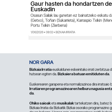
Gaur hasten da hondartzen de
Euskadin
Osasun Sailak lau gunetan ez bainatzeko eskatu d
(Getxo), Toñan (Sukarrieta), Karraspio Txikin (Me
Portu Txikin (Zierbena)
1/06/2026 • 08:02 • BIZKAIA IRRATIA
NOR GARA
Bizkaia Irratia
euskaldunei eskeinitako irrati zerbitzua
hutsean egiten da.
Bizkaiera batuan emitiduten da
.
Euskerearen garapena eta normalizazinoa dira irratsaio 
Irratiaren programazinoaren helburu nagusia entz
da
.
Ohiko saioak
eta
musikalak
tartekatzen dira, batez b
Bizkaia Irratia da Bizkaitik Bizkai osorako programazino