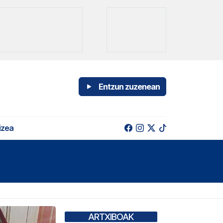
Entzun zuzenean
izea
ARTXIBOAK