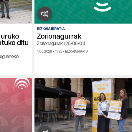
BIZKAIA IRRATIA
guruko
Zorionagurrak
atuko ditu
Zorionagurrak (26-06-01)
1/06/2026 • 11:32 • BIZKAIA IRRATIA
u egueneko