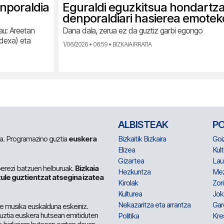
nporaldia
Eguraldi eguzkitsua hondartz
denporaldiari hasierea emotek
au: Areetan
Dana dala, zerua ez da guztiz garbi egongo
ndexa) eta
1/06/2026 • 06:59 • BIZKAIA IRRATIA
ALBISTEAK
P
 da. Programazino guztia
euskera
Bizkaitik Bizkaira
Goi
Elizea
Kult
Gizartea
Lau
berezi batzuen helburuak.
Bizkaia
Hezkuntza
Me
ule guztientzat atsegina izatea
Kirolak
Zor
Kulturea
Jok
Nekazaritza eta arrantza
Gar
e musika euskalduna eskeiniz.
 guztia euskera hutsean emitiduten
Politika
Kre