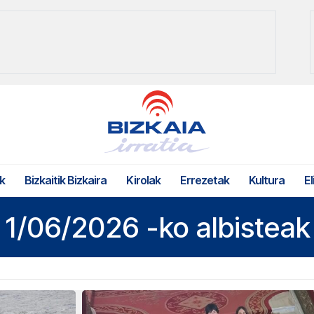
k
Bizkaitik Bizkaira
Kirolak
Errezetak
Kultura
El
1/06/2026 -ko albisteak