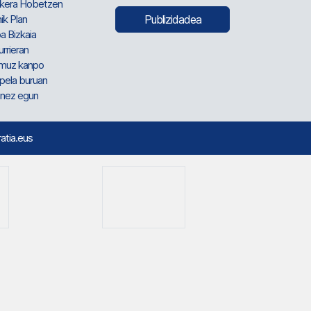
kera Hobetzen
ik Plan
Publizidadea
a Bizkaia
urrieran
muz kanpo
pela buruan
nez egun
ratia.eus