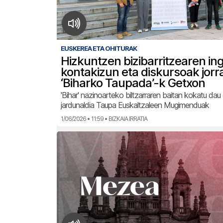
EUSKEREA ETA OHITURAK
Hizkuntzen bizibarritzearen in
kontakizun eta diskursoak jorr
‘Biharko Taupada’-k Getxon
'Bihar' nazinoarteko biltzarraren baitan kokatu da
jardunaldia Taupa Euskaltzaleen Mugimenduak
1/06/2026 • 11:59 • BIZKAIA IRRATIA