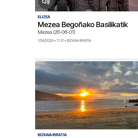
ELIZEA
Mezea Begoñako Basilikatik
Mezea (26-06-01)
1/06/2026 • 11:31 • BIZKAIA IRRATIA
BIZKAIA IRRATIA