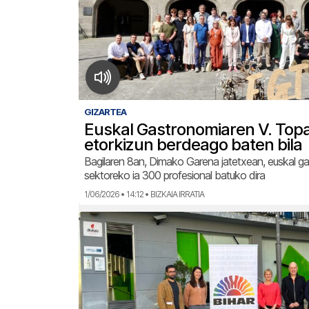
GIZARTEA
Euskal Gastronomiaren V. Topa
etorkizun berdeago baten bila
Bagilaren 8an, Dimako Garena jatetxean, euskal g
sektoreko ia 300 profesional batuko dira
1/06/2026 • 14:12 • BIZKAIA IRRATIA