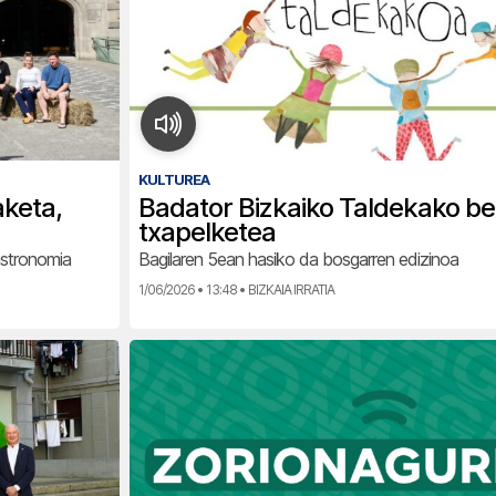
KULTUREA
keta,
Badator Bizkaiko Taldekako ber
txapelketea
astronomia
Bagilaren 5ean hasiko da bosgarren edizinoa
1/06/2026 • 13:48 • BIZKAIA IRRATIA