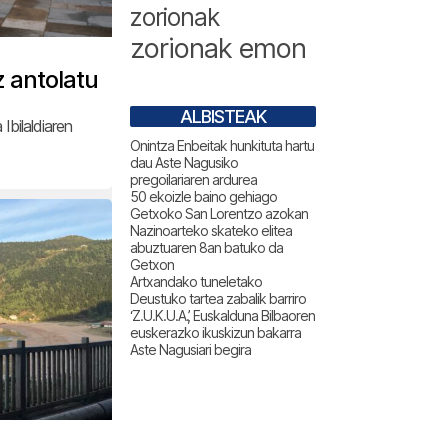
zorionak
zorionak emon
 antolatu
ALBISTEAK
Ibilaldiaren
Onintza Enbeitak hunkituta hartu
dau Aste Nagusiko
pregoilariaren ardurea
50 ekoizle baino gehiago
Getxoko San Lorentzo azokan
Nazinoarteko skateko elitea
abuztuaren 8an batuko da
Getxon
Artxandako tuneletako
Deustuko tartea zabalik barriro
‘Z.U.K.U.A.’, Euskalduna Bilbaoren
euskerazko ikuskizun bakarra
Aste Nagusiari begira