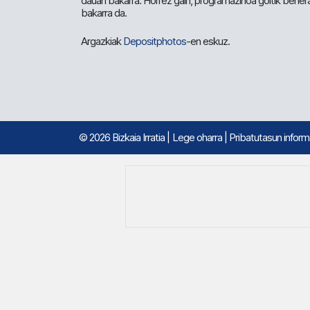
dauan bakarra. Horrez gain, programazinoa goitik beher
bakarra da.
Argazkiak
Depositphotos
-en eskuz.
© 2026 Bizkaia Irratia
|
Lege oharra
|
Pribatutasun infor