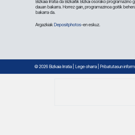
Bizkaia Irratia da Bizkaitik Bizkai osorako programazino
dauan bakarra. Horrez gain, programazinoa goitik beher
bakarra da.
Argazkiak
Depositphotos
-en eskuz.
© 2026 Bizkaia Irratia
|
Lege oharra
|
Pribatutasun infor