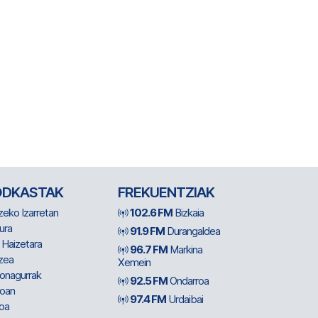
ODKASTAK
FREKUENTZIAK
zeko Izarretan
102.6 FM
Bizkaia
ura
91.9 FM
Durangaldea
 Haizetara
96.7 FM
Markina
zea
Xemein
ionagurrak
92.5 FM
Ondarroa
oan
97.4 FM
Urdaibai
oa