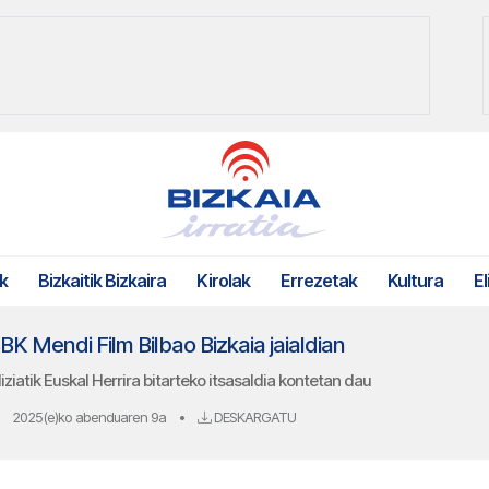
k
Bizkaitik Bizkaira
Kirolak
Errezetak
Kultura
El
BBK Mendi Film Bilbao Bizkaia jaialdian
ziatik Euskal Herrira bitarteko itsasaldia kontetan dau
2025(e)ko abenduaren 9a
•
DESKARGATU