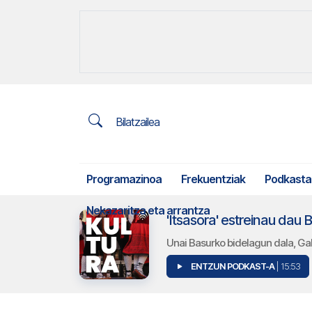
Bilatzailea
Programazinoa
Frekuentziak
Podkasta
Nekazaritza eta arrantza
'Itsasora' estreinau dau 
Unai Basurko bidelagun dala, Gali
ENTZUN PODKAST-A
| 15:53