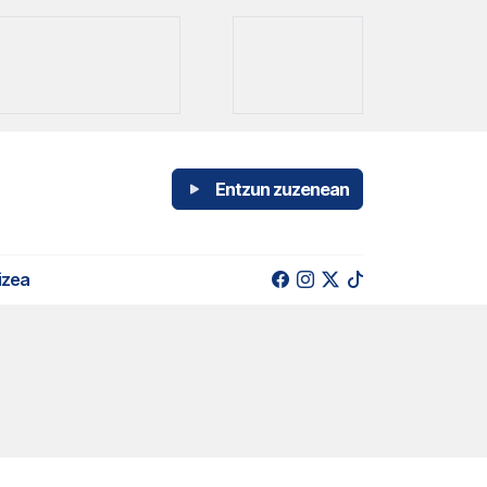
Entzun zuzenean
izea