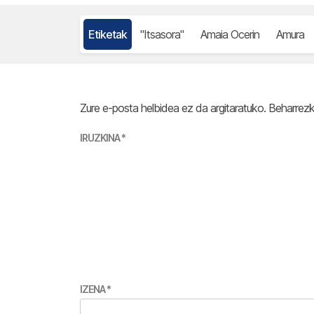
Etiketak
"Itsasora"
Amaia Ocerin
Amura
Zure e-posta helbidea ez da argitaratuko.
Beharrez
IRUZKINA
*
IZENA
*