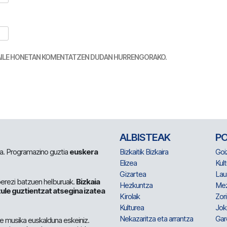
TZAILE HONETAN KOMENTATZEN DUDAN HURRENGORAKO.
ALBISTEAK
P
 da. Programazino guztia
euskera
Bizkaitik Bizkaira
Goi
Elizea
Kult
Gizartea
Lau
berezi batzuen helburuak.
Bizkaia
Hezkuntza
Me
ule guztientzat atsegina izatea
Kirolak
Zor
Kulturea
Jok
Nekazaritza eta arrantza
Gar
e musika euskalduna eskeiniz.