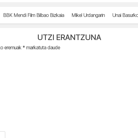
BBK Mendi Film Bilbao Bizkaia
Mikel Urdangarin
Unai Basurk
UTZI ERANTZUNA
ko eremuak
*
markatuta daude