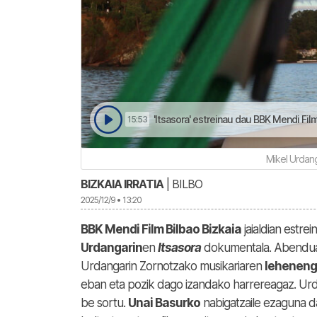
'Itsasora' estreinau dau BBK Mendi Film 
15:53
Mikel Urdang
BIZKAIA IRRATIA
| BILBO
2025/12/9 • 13:20
BBK Mendi Film Bilbao Bizkaia
jaialdian estre
Urdangarin
en
Itsasora
dokumentala. Abenduar
Urdangarin Zornotzako musikariaren
leheneng
eban eta pozik dago izandako harrereagaz. Ur
be sortu.
Unai Basurko
nabigatzaile ezaguna da