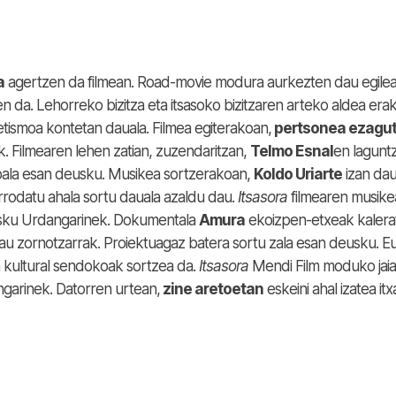
a
agertzen da filmean. Road-movie modura aurkezten dau egilea
n da. Lehorreko bizitza eta itsasoko bizitzaren arteko aldea era
tismoa kontetan dauala. Filmea egiterakoan,
pertsonea ezagu
. Filmearen lehen zatian, zuzendaritzan,
Telmo Esnal
en lagunt
 ebala esan deusku. Musikea sortzerakoan,
Koldo Uriarte
izan da
rrodatu ahala sortu dauala azaldu dau.
Itsasora
filmearen musike
usku Urdangarinek. Dokumentala
Amura
ekoizpen-etxeak kalera
au zornotzarrak. Proiektuagaz batera sortu zala esan deusku. E
 kultural sendokoak sortzea da.
Itsasora
Mendi Film moduko jaia
ngarinek. Datorren urtean,
zine aretoetan
eskeini ahal izatea it