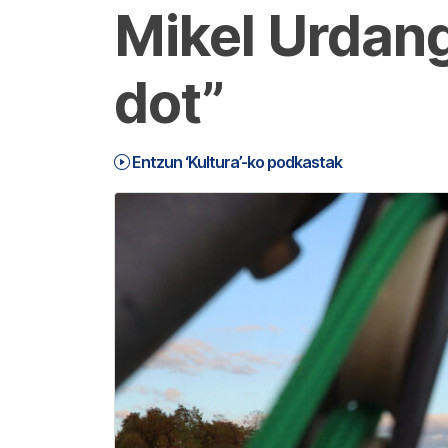
Mikel Urdang
dot”
Entzun ‘Kultura’-ko podkastak