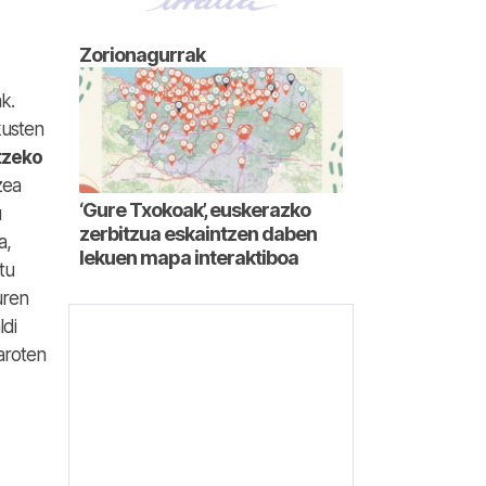
Zorionagurrak
k.
kusten
tzeko
zea
‘Gure Txokoak’, euskerazko
u
zerbitzua eskaintzen daben
a,
lekuen mapa interaktiboa
tu
uren
ldi
xaroten