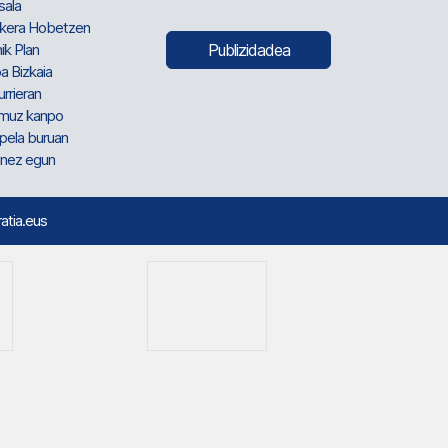
sala
kera Hobetzen
ik Plan
Publizidadea
a Bizkaia
urrieran
muz kanpo
pela buruan
nez egun
ratia.eus