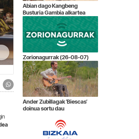
Abian dago Kangbeng
Busturia Gambia alkartea
Zorionagurrak (26-08-07)
Ander Zubillagak ‘Biescas’
doinua sortu dau
gin
dea