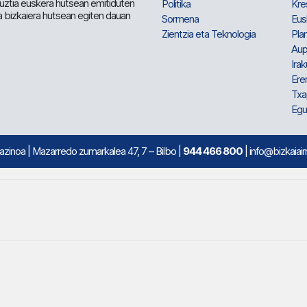
 guztia euskera hutsean emitiduten
Politika
Kre
a bizkaiera hutsean egiten dauan
Sormena
Eus
Zientzia eta Teknologia
Plan
Aup
Irak
Ere
Txa
Egu
mazinoa
| Mazarredo zumarkalea 47, 7 – Bilbo |
944 466 800
| info@bizkaiair