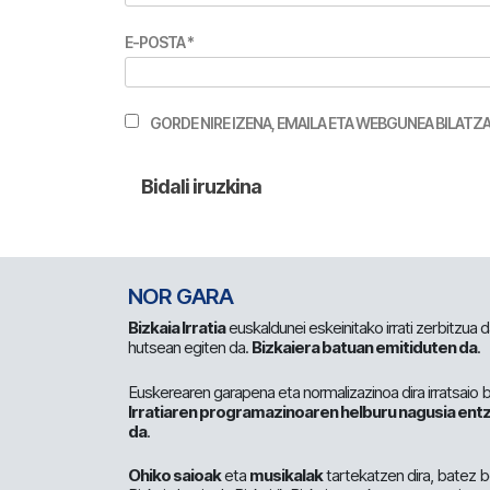
E-POSTA
*
GORDE NIRE IZENA, EMAILA ETA WEBGUNEA BILA
NOR GARA
Bizkaia Irratia
euskaldunei eskeinitako irrati zerbitzua
hutsean egiten da.
Bizkaiera batuan emitiduten da
.
Euskerearen garapena eta normalizazinoa dira irratsaio 
Irratiaren programazinoaren helburu nagusia entz
da
.
Ohiko saioak
eta
musikalak
tartekatzen dira, batez b