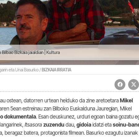
Bilbao Bizkaia jaialdian | Kultura
arin eta Unai Basurko /
BIZKAIA IRRATIA
inau ostean, datorren urtean helduko da zine aretoetara
Mikel
en 5ean estreinau zan Bilboko Euskalduna Jauregian, Mikel
o dokumentala
. Esan deuskunez, urduri egoan baina gozatu e
dangarinek,
Itsasora
zuzendu
dau,
gidoia
idatzi eta
soinu-ban
, beragaz batera, protagonista filmean. Basurko ezagutu izanak