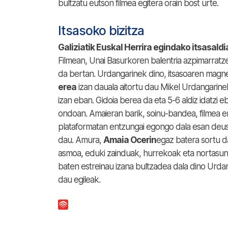
bultzatu eutson filmea egitera orain bost urte.
Itsasoko bizitza
Galiziatik Euskal Herrira egindako itsasaldi
Filmean, Unai Basurkoren balentria azpimarratze
da bertan. Urdangarinek dino, itsasoaren magne
erea
izan dauala aitortu dau Mikel Urdangarinek
izan eban. Gidoia berea da eta 5-6 aldiz idatzi
ondoan. Amaieran barik, soinu-bandea, filmea e
plataformatan entzungai egongo dala esan de
dau. Amura,
Amaia Ocerin
egaz batera sortu d
asmoa, eduki zainduak, hurrekoak eta nortasun
baten estreinau izana bultzadea dala dino Urda
dau egileak.