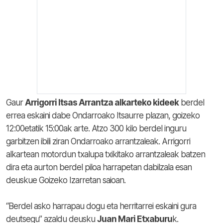
Gaur
Arrigorri Itsas Arrantza alkarteko kideek
berdel
errea eskaini dabe Ondarroako Itsaurre plazan, goizeko
12:00etatik 15:00ak arte. Atzo 300 kilo berdel inguru
garbitzen ibili ziran Ondarroako arrantzaleak. Arrigorri
alkartean motordun txalupa txikitako arrantzaleak batzen
dira eta aurton berdel piloa harrapetan dabilzala esan
deuskue Goizeko Izarretan saioan.
“Berdel asko harrapau dogu eta herritarrei eskaini gura
deutsegu” azaldu deusku
Juan Mari Etxaburu
k.