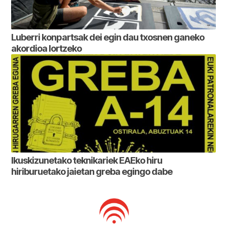
Luberri konpartsak dei egin dau txosnen ganeko
akordioa lortzeko
Ikuskizunetako teknikariek EAEko hiru
hiriburuetako jaietan greba egingo dabe