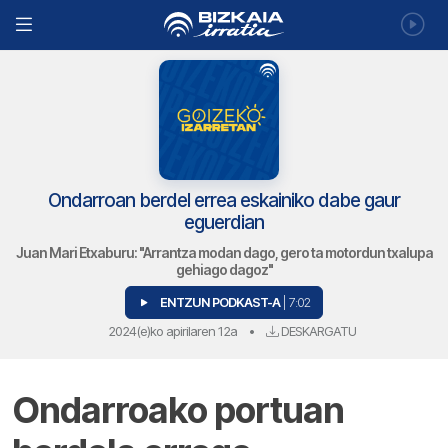
Ondarroan berdel errea eskainiko dabe gaur
eguerdian
Juan Mari Etxaburu: "Arrantza modan dago, gero ta motordun txalupa
gehiago dagoz"
ENTZUN PODKAST-A
| 7:02
2024(e)ko apirilaren 12a
•
DESKARGATU
Ondarroako portuan