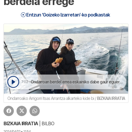
berdela errege
Entzun ‘Goizeko Izarretan’-ko podkastak
Ondarroan berdel errea eskainiko dabe gaur eguerdian | Goizeko Izarretan
7:02
Ondarroako Arrigorri Itsas Arrantza alkarteko kide bi /
BIZKAIA IRRATIA
BIZKAIA IRRATIA
| BILBO
2024/04/12 • 11:54