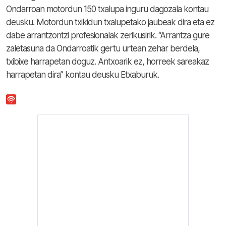
Ondarroan motordun 150 txalupa inguru dagozala kontau
deusku. Motordun txikidun txalupetako jaubeak dira eta ez
dabe arrantzontzi profesionalak zerikusirik. “Arrantza gure
zaletasuna da Ondarroatik gertu urtean zehar berdela,
txibixe harrapetan doguz. Antxoarik ez, horreek sareakaz
harrapetan dira” kontau deusku Etxaburuk.