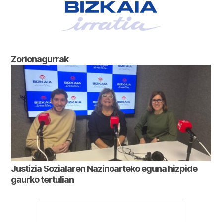
Zorionagurrak
Justizia Sozialaren Nazinoarteko eguna hizpide
gaurko tertulian