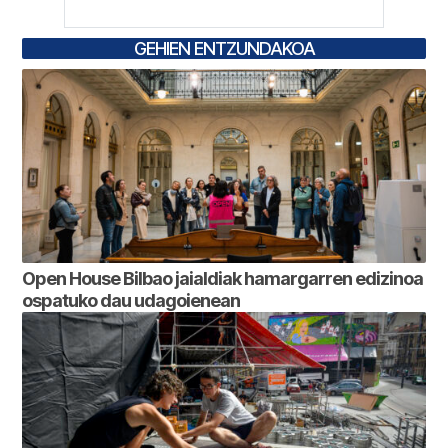
GEHIEN ENTZUNDAKOA
Open House Bilbao jaialdiak hamargarren edizinoa
ospatuko dau udagoienean