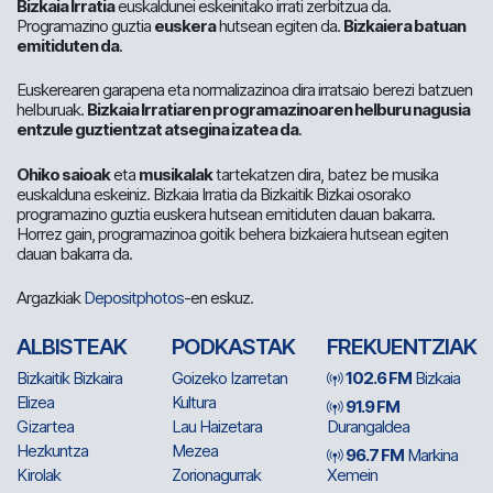
Bizkaia Irratia
euskaldunei eskeinitako irrati zerbitzua da.
Programazino guztia
euskera
hutsean egiten da.
Bizkaiera batuan
emitiduten da
.
Euskerearen garapena eta normalizazinoa dira irratsaio berezi batzuen
helburuak.
Bizkaia Irratiaren programazinoaren helburu nagusia
entzule guztientzat atsegina izatea da
.
Ohiko saioak
eta
musikalak
tartekatzen dira, batez be musika
euskalduna eskeiniz. Bizkaia Irratia da Bizkaitik Bizkai osorako
programazino guztia euskera hutsean emitiduten dauan bakarra.
Horrez gain, programazinoa goitik behera bizkaiera hutsean egiten
dauan bakarra da.
Argazkiak
Depositphotos
-en eskuz.
ALBISTEAK
PODKASTAK
FREKUENTZIAK
Bizkaitik Bizkaira
Goizeko Izarretan
102.6 FM
Bizkaia
Elizea
Kultura
91.9 FM
Gizartea
Lau Haizetara
Durangaldea
Hezkuntza
Mezea
96.7 FM
Markina
Kirolak
Zorionagurrak
Xemein