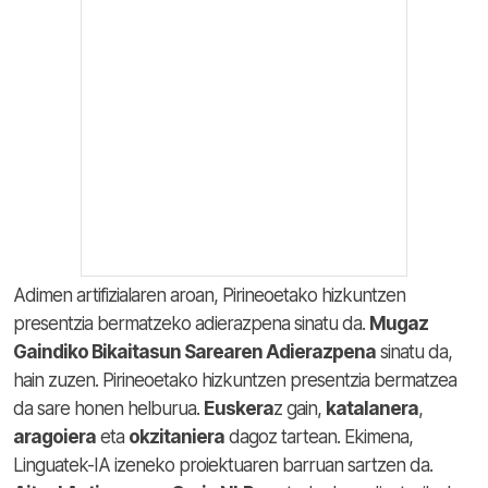
Adimen artifizialaren aroan, Pirineoetako hizkuntzen
presentzia bermatzeko adierazpena sinatu da.
Mugaz
Gaindiko Bikaitasun Sarearen Adierazpena
sinatu da,
hain zuzen. Pirineoetako hizkuntzen presentzia bermatzea
da sare honen helburua.
Euskera
z gain,
katalanera
,
aragoiera
eta
okzitaniera
dagoz tartean. Ekimena,
Linguatek-IA izeneko proiektuaren barruan sartzen da.