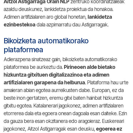
Aitzol Astigarraga
Orain NLP
zentruko koordinatzaileak
azaldu deuskunez, lankidetza proiektua da honakoa.
Adimen artifizialaren aro global honetan,
lankidetza
ezinbestekoa
dala azpimarratu dau Astigarragak.
Bikoizketa automatikorako
plataformea
Adierazpena sinatzeaz gain, bikoizketa automatikorako
plataformea be aurkeztu da.
Pirineoen alde bietako
hizkuntza gitxituen digitalizazinoa eta adimen
artifizialaren garapena da helburua
. Plataforma hau urte
amaieran abian egotea aurreikusten dabe. Europan, ez da
beste inon gertatzen, eremu gitxi baten hainbat hizkuntza
gitxitu egotea. Katalanerari jagokonez, adimen artifizialaren
etorrerea dala eta egoera onean dagoala esan daiteke. Ezin
da gauza bera esan okzitanera edo aragoieraz. Euskereari
jagokonez, Aitzol Astigarragak esan deusku,
egoerea ez