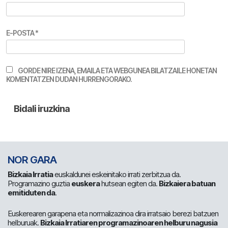
E-POSTA
*
GORDE NIRE IZENA, EMAILA ETA WEBGUNEA BILATZAILE HONETAN
KOMENTATZEN DUDAN HURRENGORAKO.
NOR GARA
Bizkaia Irratia
euskaldunei eskeinitako irrati zerbitzua da.
Programazino guztia
euskera
hutsean egiten da.
Bizkaiera batuan
emitiduten da
.
Euskerearen garapena eta normalizazinoa dira irratsaio berezi batzuen
helburuak.
Bizkaia Irratiaren programazinoaren helburu nagusia