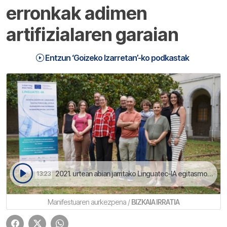
erronkak adimen
artifizialaren garaian
Entzun ‘Goizeko Izarretan’-ko podkastak
2021. urtean abian jarritako Linguatec-IA egitasmoaren barruan, Bikaitasun Sarearen Adierazpena sinatu da | Goizeko Izarretan
13:23
Manifestuaren aurkezpena /
BIZKAIA IRRATIA