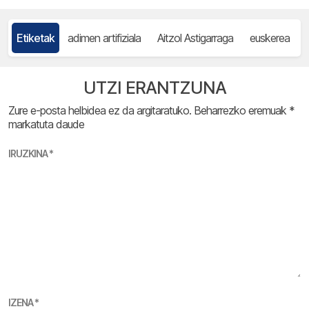
Etiketak
adimen artifiziala
Aitzol Astigarraga
euskerea
UTZI ERANTZUNA
Zure e-posta helbidea ez da argitaratuko.
Beharrezko eremuak
*
markatuta daude
IRUZKINA
*
IZENA
*