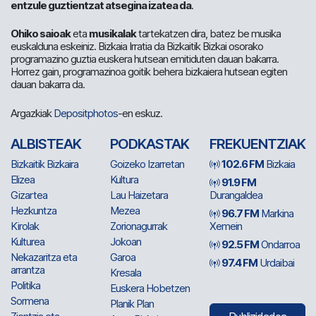
entzule guztientzat atsegina izatea da
.
Ohiko saioak
eta
musikalak
tartekatzen dira, batez be musika
euskalduna eskeiniz. Bizkaia Irratia da Bizkaitik Bizkai osorako
programazino guztia euskera hutsean emitiduten dauan bakarra.
Horrez gain, programazinoa goitik behera bizkaiera hutsean egiten
dauan bakarra da.
Argazkiak
Depositphotos
-en eskuz.
ALBISTEAK
PODKASTAK
FREKUENTZIAK
Bizkaitik Bizkaira
Goizeko Izarretan
102.6 FM
Bizkaia
Elizea
Kultura
91.9 FM
Gizartea
Lau Haizetara
Durangaldea
Hezkuntza
Mezea
96.7 FM
Markina
Kirolak
Zorionagurrak
Xemein
Kulturea
Jokoan
92.5 FM
Ondarroa
Nekazaritza eta
Garoa
97.4 FM
Urdaibai
arrantza
Kresala
Politika
Euskera Hobetzen
Sormena
Planik Plan