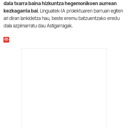
dala txarra baina hizkuntza hegemonikoen aurrean
kezkagarria bai
. Linguatek-IA proiektuaren barruan egiten
ari diran lankidetza hau, beste eremu batzuentzako eredu
dala azpimarratu dau Astigarragak.