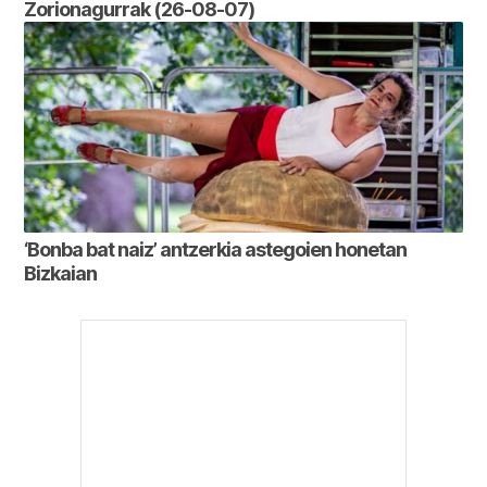
Zorionagurrak (26-08-07)
‘Bonba bat naiz’ antzerkia astegoien honetan
Bizkaian