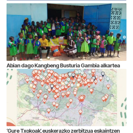
Abian dago Kangbeng Busturia Gambia alkartea
‘Gure Txokoak’, euskerazko zerbitzua eskaintzen