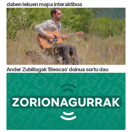
daben lekuen mapa interaktiboa
Ander Zubillagak ‘Biescas’ doinua sortu dau