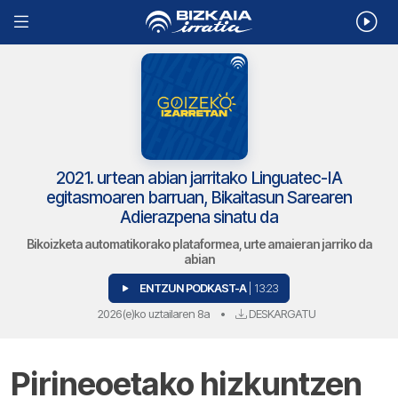
2021. urtean abian jarritako Linguatec-IA
egitasmoaren barruan, Bikaitasun Sarearen
Adierazpena sinatu da
Bikoizketa automatikorako plataformea, urte amaieran jarriko da
abian
ENTZUN PODKAST-A
| 13:23
2026(e)ko uztailaren 8a
•
DESKARGATU
Pirineoetako hizkuntzen