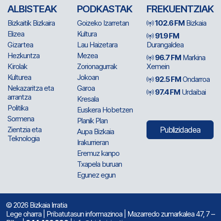
ALBISTEAK
PODKASTAK
FREKUENTZIAK
Bizkaitik Bizkaira
Goizeko Izarretan
102.6 FM
Bizkaia
Elizea
Kultura
91.9 FM
Gizartea
Lau Haizetara
Durangaldea
Hezkuntza
Mezea
96.7 FM
Markina
Kirolak
Zorionagurrak
Xemein
Kulturea
Jokoan
92.5 FM
Ondarroa
Nekazaritza eta
Garoa
97.4 FM
Urdaibai
arrantza
Kresala
Politika
Euskera Hobetzen
Sormena
Planik Plan
Zientzia eta
Publizidadea
Aupa Bizkaia
Teknologia
Irakurrieran
Eremuz kanpo
Txapela buruan
Egunez egun
© 2026 Bizkaia Irratia
Lege oharra
|
Pribatutasun informazinoa
| Mazarredo zumarkalea 47, 7 –