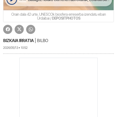
Orain dala 42 urte, UNESCOk biosfera erreserba izendatu eban
Urdaibai /
DEPOSITPHOTOS
BIZKAIA IRRATIA
| BILBO
2026/05/13 • 10:52