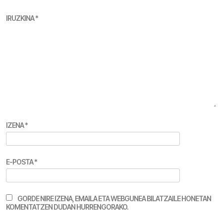
IRUZKINA
*
IZENA
*
E-POSTA
*
GORDE NIRE IZENA, EMAILA ETA WEBGUNEA BILATZAILE HONETAN
KOMENTATZEN DUDAN HURRENGORAKO.