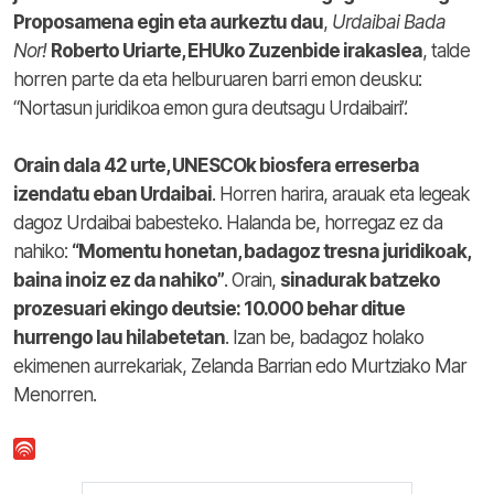
Proposamena egin eta aurkeztu dau
,
Urdaibai Bada
Nor!
Roberto Uriarte, EHUko Zuzenbide irakaslea
, talde
horren parte da eta helburuaren barri emon deusku:
“Nortasun juridikoa emon gura deutsagu Urdaibairi”.
Orain dala 42 urte, UNESCOk biosfera erreserba
izendatu eban Urdaibai
. Horren harira, arauak eta legeak
dagoz Urdaibai babesteko. Halanda be, horregaz ez da
nahiko:
“Momentu honetan, badagoz tresna juridikoak,
baina inoiz ez da nahiko”
. Orain,
sinadurak batzeko
prozesuari ekingo deutsie: 10.000 behar ditue
hurrengo lau hilabetetan
. Izan be, badagoz holako
ekimenen aurrekariak, Zelanda Barrian edo Murtziako Mar
Menorren.