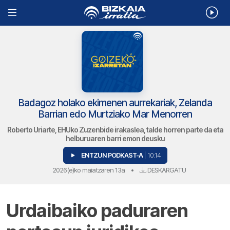
Badagoz holako ekimenen aurrekariak, Zelanda
Barrian edo Murtziako Mar Menorren
Roberto Uriarte, EHUko Zuzenbide irakaslea, talde horren parte da eta
helburuaren barri emon deusku
ENTZUN PODKAST-A
| 10:14
2026(e)ko maiatzaren 13a
•
DESKARGATU
Urdaibaiko paduraren