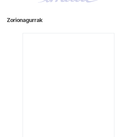
Zorionagurrak