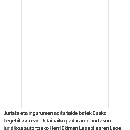
Jurista eta ingurumen aditu talde batek Eusko
Legebiltzarrean Urdaibaiko paduraren nortasun
juridikoa autortzeko Herri Ekimen Legegilearen Lege