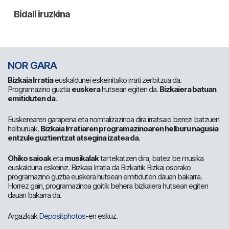
NOR GARA
Bizkaia Irratia
euskaldunei eskeinitako irrati zerbitzua da.
Programazino guztia
euskera
hutsean egiten da.
Bizkaiera batuan
emitiduten da
.
Euskerearen garapena eta normalizazinoa dira irratsaio berezi batzuen
helburuak.
Bizkaia Irratiaren programazinoaren helburu nagusia
entzule guztientzat atsegina izatea da
.
Ohiko saioak
eta
musikalak
tartekatzen dira, batez be musika
euskalduna eskeiniz. Bizkaia Irratia da Bizkaitik Bizkai osorako
programazino guztia euskera hutsean emitiduten dauan bakarra.
Horrez gain, programazinoa goitik behera bizkaiera hutsean egiten
dauan bakarra da.
Argazkiak
Depositphotos
-en eskuz.