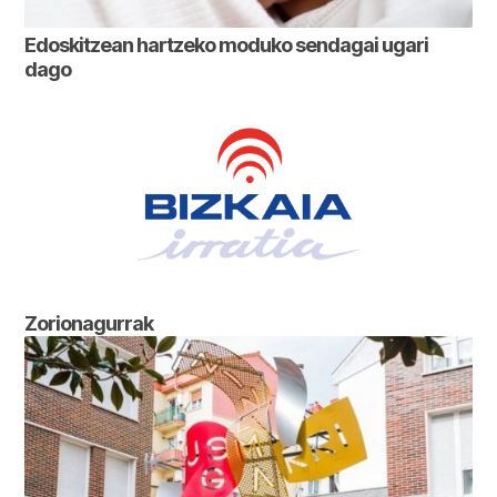
Edoskitzean hartzeko moduko sendagai ugari
dago
Zorionagurrak