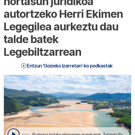
nortasun juridikoa
autortzeko Herri Ekimen
Legegilea aurkeztu dau
talde batek
Legebiltzarrean
Entzun ‘Goizeko Izarretan’-ko podkastak
Badagoz holako ekimenen aurrekariak, Zelanda Barrian edo Murtziako Mar Menorren | Goizeko Izarretan
10:14