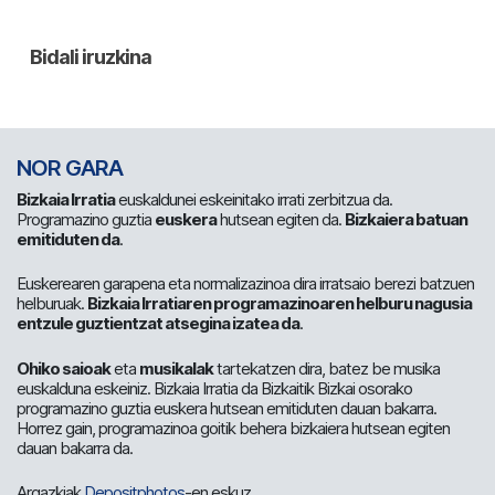
NOR GARA
Bizkaia Irratia
euskaldunei eskeinitako irrati zerbitzua da.
Programazino guztia
euskera
hutsean egiten da.
Bizkaiera batuan
emitiduten da
.
Euskerearen garapena eta normalizazinoa dira irratsaio berezi batzuen
helburuak.
Bizkaia Irratiaren programazinoaren helburu nagusia
entzule guztientzat atsegina izatea da
.
Ohiko saioak
eta
musikalak
tartekatzen dira, batez be musika
euskalduna eskeiniz. Bizkaia Irratia da Bizkaitik Bizkai osorako
programazino guztia euskera hutsean emitiduten dauan bakarra.
Horrez gain, programazinoa goitik behera bizkaiera hutsean egiten
dauan bakarra da.
Argazkiak
Depositphotos
-en eskuz.