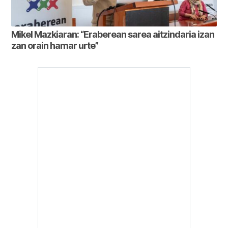
Mikel Mazkiaran: “Eraberean sarea aitzindaria izan
zan orain hamar urte”