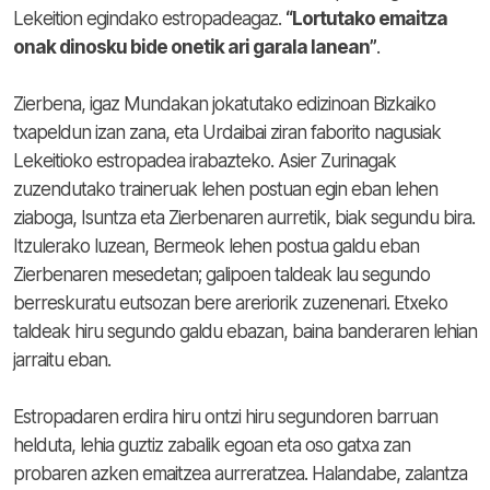
Lekeition egindako estropadeagaz.
“Lortutako emaitza
onak dinosku bide onetik ari garala lanean”
.
Zierbena, igaz Mundakan jokatutako edizinoan Bizkaiko
txapeldun izan zana, eta Urdaibai ziran faborito nagusiak
Lekeitioko estropadea irabazteko. Asier Zurinagak
zuzendutako traineruak lehen postuan egin eban lehen
ziaboga, Isuntza eta Zierbenaren aurretik, biak segundu bira.
Itzulerako luzean, Bermeok lehen postua galdu eban
Zierbenaren mesedetan; galipoen taldeak lau segundo
berreskuratu eutsozan bere areriorik zuzenenari. Etxeko
taldeak hiru segundo galdu ebazan, baina banderaren lehian
jarraitu eban.
Estropadaren erdira hiru ontzi hiru segundoren barruan
helduta, lehia guztiz zabalik egoan eta oso gatxa zan
probaren azken emaitzea aurreratzea. Halandabe, zalantza