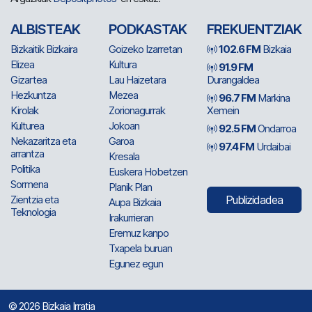
ALBISTEAK
PODKASTAK
FREKUENTZIAK
Bizkaitik Bizkaira
Goizeko Izarretan
102.6 FM
Bizkaia
Elizea
Kultura
91.9 FM
Gizartea
Lau Haizetara
Durangaldea
Hezkuntza
Mezea
96.7 FM
Markina
Kirolak
Zorionagurrak
Xemein
Kulturea
Jokoan
92.5 FM
Ondarroa
Nekazaritza eta
Garoa
97.4 FM
Urdaibai
arrantza
Kresala
Politika
Euskera Hobetzen
Sormena
Planik Plan
Zientzia eta
Publizidadea
Aupa Bizkaia
Teknologia
Irakurrieran
Eremuz kanpo
Txapela buruan
Egunez egun
© 2026 Bizkaia Irratia