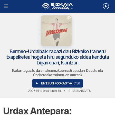
Bermeo-Urdaibaik irabazi dau Bizkaiko traineru
txapelketea hogeta hiru segunduko aldea kenduta
bigarrenari, Isuntzari
Kaiku nagusitu da emakumezkoen estropadan, Deusto eta
Ondarroako traineruen aurretik
ENTZUN PODKAST-A
| 7:56
2026(e)ko ekainaren 1a
•
DESKARGATU
Urdax Antepara: