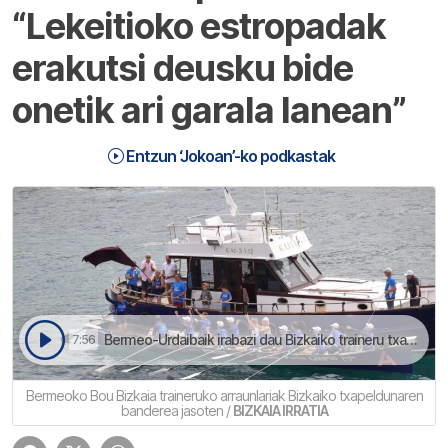
“Lekeitioko estropadak
erakutsi deusku bide
onetik ari garala lanean”
Entzun ‘Jokoan’-ko podkastak
Bermeo-Urdaibaik irabazi dau Bizkaiko traineru txapelketea hogeta hiru segunduko aldea kenduta bigarrenari, Isuntzari | Jokoan
7:56
Bermeoko Bou Bizkaia traineruko arraunlariak Bizkaiko txapeldunaren
banderea jasoten /
BIZKAIA IRRATIA