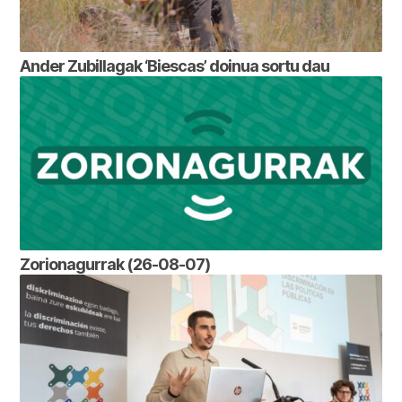
Ander Zubillagak ‘Biescas’ doinua sortu dau
Zorionagurrak (26-08-07)