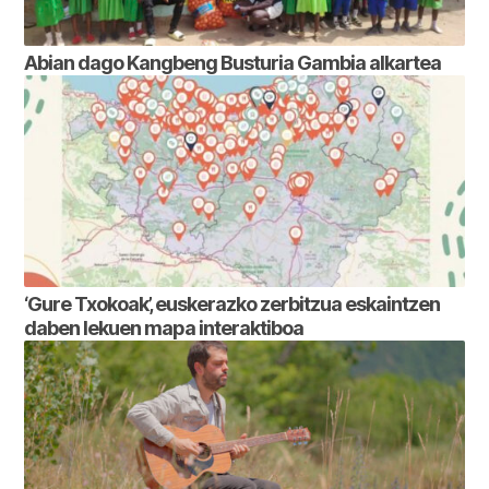
Abian dago Kangbeng Busturia Gambia alkartea
‘Gure Txokoak’, euskerazko zerbitzua eskaintzen
daben lekuen mapa interaktiboa