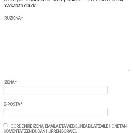
markatuta daude
IRUZKINA
*
IZENA
*
E-POSTA
*
GORDE NIRE IZENA, EMAILA ETA WEBGUNEA BILATZAILE HONETAN
KOMENTATZEN DUDAN HURRENGORAKO.