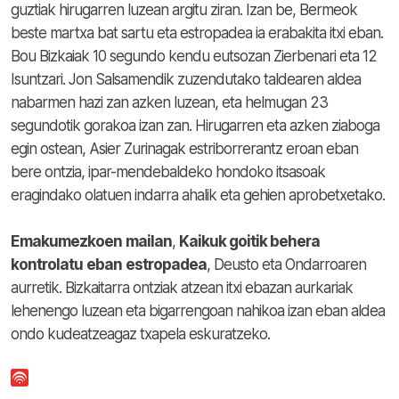
guztiak hirugarren luzean argitu ziran. Izan be, Bermeok
beste martxa bat sartu eta estropadea ia erabakita itxi eban.
Bou Bizkaiak 10 segundo kendu eutsozan Zierbenari eta 12
Isuntzari. Jon Salsamendik zuzendutako taldearen aldea
nabarmen hazi zan azken luzean, eta helmugan 23
segundotik gorakoa izan zan. Hirugarren eta azken ziaboga
egin ostean, Asier Zurinagak estriborrerantz eroan eban
bere ontzia, ipar-mendebaldeko hondoko itsasoak
eragindako olatuen indarra ahalik eta gehien aprobetxetako.
Emakumezkoen
mailan
,
Kaikuk goitik behera
kontrolatu
eban
estropadea
, Deusto eta Ondarroaren
aurretik. Bizkaitarra ontziak atzean itxi ebazan aurkariak
lehenengo luzean eta bigarrengoan nahikoa izan eban aldea
ondo kudeatzeagaz txapela eskuratzeko.