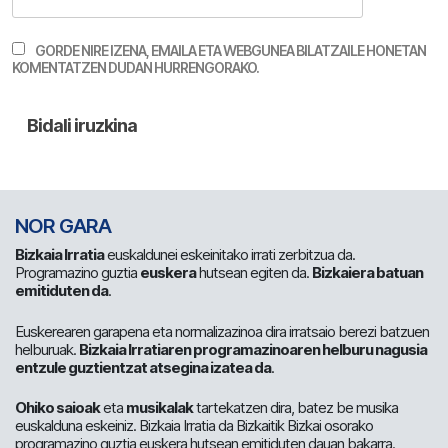
GORDE NIRE IZENA, EMAILA ETA WEBGUNEA BILATZAILE HONETAN
KOMENTATZEN DUDAN HURRENGORAKO.
NOR GARA
Bizkaia Irratia
euskaldunei eskeinitako irrati zerbitzua da.
Programazino guztia
euskera
hutsean egiten da.
Bizkaiera batuan
emitiduten da
.
Euskerearen garapena eta normalizazinoa dira irratsaio berezi batzuen
helburuak.
Bizkaia Irratiaren programazinoaren helburu nagusia
entzule guztientzat atsegina izatea da
.
Ohiko saioak
eta
musikalak
tartekatzen dira, batez be musika
euskalduna eskeiniz. Bizkaia Irratia da Bizkaitik Bizkai osorako
programazino guztia euskera hutsean emitiduten dauan bakarra.