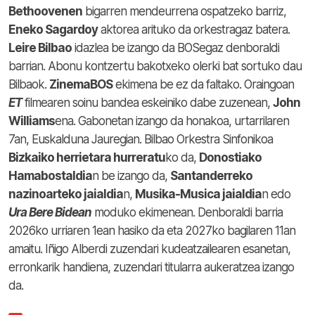
Bethoovenen
bigarren mendeurrena ospatzeko barriz,
Eneko Sagardoy
aktorea arituko da orkestragaz batera.
Leire Bilbao
idazlea be izango da BOSegaz denboraldi
barrian. Abonu kontzertu bakotxeko olerki bat sortuko dau
Bilbaok.
ZinemaBOS
ekimena be ez da faltako. Oraingoan
ET
filmearen soinu bandea eskeiniko dabe zuzenean,
John
Williams
ena. Gabonetan izango da honakoa, urtarrilaren
7an, Euskalduna Jauregian. Bilbao Orkestra Sinfonikoa
Bizkaiko herrietara hurreratu
ko da,
Donostiako
Hamabostaldia
n be izango da,
Santanderreko
nazinoarteko jaialdia
n,
Musika-Musica jaialdia
n edo
Ura Bere Bidean
moduko ekimenean. Denboraldi barria
2026ko urriaren 1ean hasiko da eta 2027ko bagilaren 11an
amaitu. Iñigo Alberdi zuzendari kudeatzailearen esanetan,
erronkarik handiena, zuzendari titularra aukeratzea izango
da.