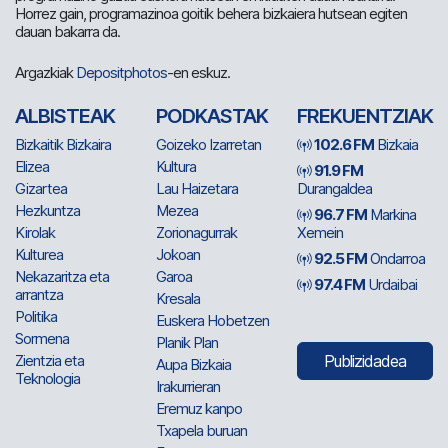
Horrez gain, programazinoa goitik behera bizkaiera hutsean egiten
dauan bakarra da.
Argazkiak
Depositphotos
-en eskuz.
ALBISTEAK
PODKASTAK
FREKUENTZIAK
Bizkaitik Bizkaira
Goizeko Izarretan
102.6 FM
Bizkaia
Elizea
Kultura
91.9 FM
Gizartea
Lau Haizetara
Durangaldea
Hezkuntza
Mezea
96.7 FM
Markina
Kirolak
Zorionagurrak
Xemein
Kulturea
Jokoan
92.5 FM
Ondarroa
Nekazaritza eta
Garoa
97.4 FM
Urdaibai
arrantza
Kresala
Politika
Euskera Hobetzen
Sormena
Planik Plan
Zientzia eta
Publizidadea
Aupa Bizkaia
Teknologia
Irakurrieran
Eremuz kanpo
Txapela buruan