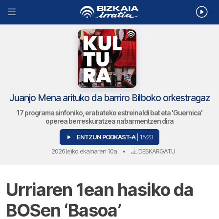
Juanjo Mena arituko da barriro Bilboko orkestragaz
17 programa sinfoniko, erabateko estreinaldi bat eta 'Guernica'
operea berreskuratzea nabarmentzen dira
ENTZUN PODKAST-A
| 15:23
2026(e)ko ekainaren 10a
•
DESKARGATU
Urriaren 1ean hasiko da
BOSen ‘Basoa’