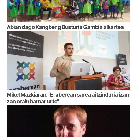
Abian dago Kangbeng Busturia Gambia alkartea
Mikel Mazkiaran: “Eraberean sarea aitzindaria izan
zan orain hamar urte”