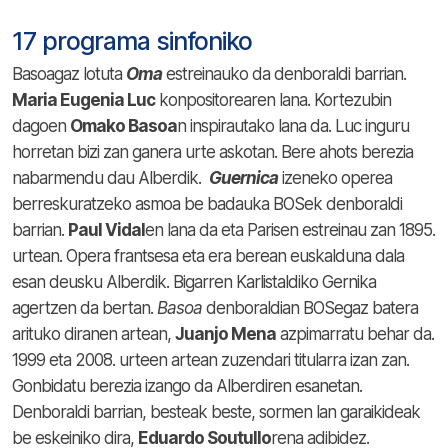
17 programa sinfoniko
Basoagaz lotuta
Oma
estreinauko da denboraldi barrian.
Maria Eugenia Luc
konpositorearen lana. Kortezubin
dagoen
Omako Basoa
n inspirautako lana da. Luc inguru
horretan bizi zan ganera urte askotan. Bere ahots berezia
nabarmendu dau Alberdik.
Guernica
izeneko operea
berreskuratzeko asmoa be badauka BOSek denboraldi
barrian.
Paul Vidal
en lana da eta Parisen estreinau zan 1895.
urtean. Opera frantsesa eta era berean euskalduna dala
esan deusku Alberdik. Bigarren Karlistaldiko Gernika
agertzen da bertan.
Basoa
denboraldian BOSegaz batera
arituko diranen artean,
Juanjo Mena
azpimarratu behar da.
1999 eta 2008. urteen artean zuzendari titularra izan zan.
Gonbidatu berezia izango da Alberdiren esanetan.
Denboraldi barrian, besteak beste, sormen lan garaikideak
be eskeiniko dira,
Eduardo Soutullo
rena adibidez.