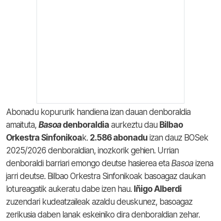
Abonadu kopururik handiena izan dauan denboraldia
amaituta,
Basoa
denboraldia
aurkeztu dau
Bilbao
Orkestra Sinfonikoa
k.
2.586 abonadu
izan dauz BOSek
2025/2026 denboraldian, inozkorik gehien. Urrian
denboraldi barriari emongo deutse hasierea eta
Basoa
izena
jarri deutse. Bilbao Orkestra Sinfonikoak basoagaz daukan
lotureagatik aukeratu dabe izen hau.
Iñigo Alberdi
zuzendari kudeatzaileak azaldu deuskunez, basoagaz
zerikusia daben lanak eskeiniko dira denboraldian zehar.