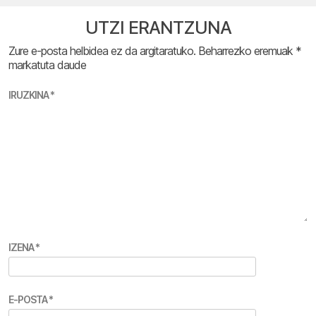
UTZI ERANTZUNA
Zure e-posta helbidea ez da argitaratuko.
Beharrezko eremuak
*
markatuta daude
IRUZKINA
*
IZENA
*
E-POSTA
*