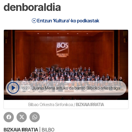
denboraldia
Entzun ‘Kultura’-ko podkastak
Juanjo Mena arituko da barriro Bilboko orkestragaz | Kultura
15:23
Bilbao Orkestra Sinfonikoa /
BIZKAIA IRRATIA
BIZKAIA IRRATIA
| BILBO