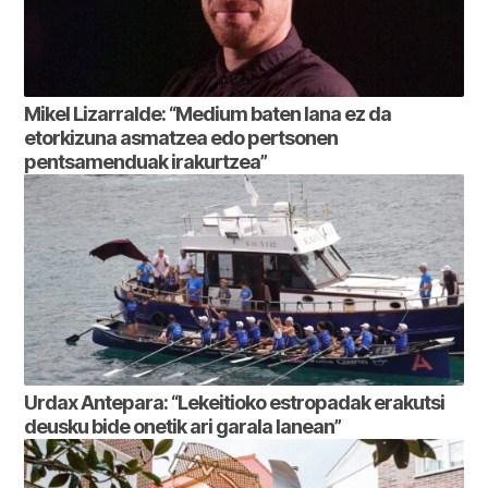
Mikel Lizarralde: “Medium baten lana ez da
etorkizuna asmatzea edo pertsonen
pentsamenduak irakurtzea”
Urdax Antepara: “Lekeitioko estropadak erakutsi
deusku bide onetik ari garala lanean”