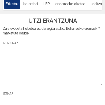
Etiketak
lea-artibai
LEP
ondarroako alkatea
udaltzain
UTZI ERANTZUNA
Zure e-posta helbidea ez da argitaratuko.
Beharrezko eremuak
*
markatuta daude
IRUZKINA
*
IZENA
*