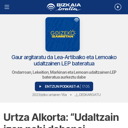
Gaur argitaratu da Lea-Artibaiko eta Lemoako
udaltzainen LEP bateratua
Ondarroan, Lekeition, Markinan eta Lemoan udaltzainen LEP
bateratua aurkeztu dabe
ENTZUN PODKAST-A
| 17:05
2023(e)ko urriaren 16a
•
DESKARGATU
Urtza Alkorta: “Udaltzain