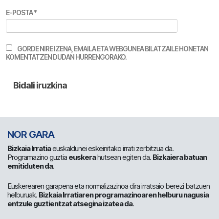
E-POSTA
*
GORDE NIRE IZENA, EMAILA ETA WEBGUNEA BILATZAILE HONETAN
KOMENTATZEN DUDAN HURRENGORAKO.
NOR GARA
Bizkaia Irratia
euskaldunei eskeinitako irrati zerbitzua da.
Programazino guztia
euskera
hutsean egiten da.
Bizkaiera batuan
emitiduten da
.
Euskerearen garapena eta normalizazinoa dira irratsaio berezi batzuen
helburuak.
Bizkaia Irratiaren programazinoaren helburu nagusia
entzule guztientzat atsegina izatea da
.