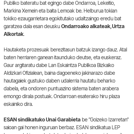
Publiko bateratu bat egingo dabe Ondarroa, Lekeitio,
Markina Xemein eta baita Lemoak be. Helburua tokian
tokiko ezaugarrietara egokitutako udaltzaingo eredu bat
garatzea dala esan deusku
Ondarroako alkateak, Urtza
Alkortak
.
Hautaketa prozesuak berezitasun batzuk izango dauz. Atal
baten herriaren ganean itaunduko deutse, eta euskeraz.
Gaur argitaratu dabe Lan Eskaintza Publikoa Bizkaiko
Aldizkari Ofizialean, baina dagoeneko jakinarazo dabe
hautagaiek gustuko daben udalerria hautatu beharko
dabela, eta ondoren puntuazino sistema baten arabera
emongo dirala postuak. Ondarroan esaterako hiru plaza
eskainiko dira.
ESAN sindikatuko Unai Garabieta
be “Goizeko Izarretan”
saioan gai honen inguruan berbaz. ESAN sindikatua LEP