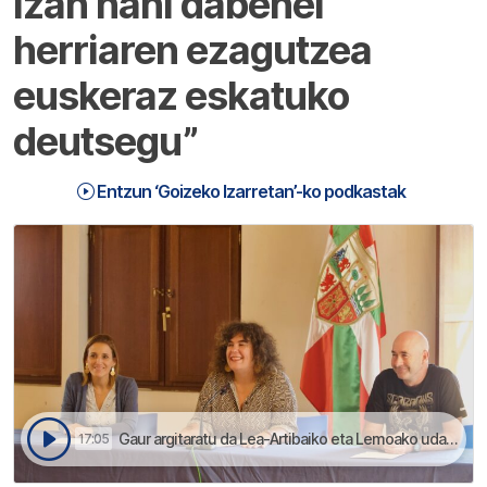
izan nahi dabenei
herriaren ezagutzea
euskeraz eskatuko
deutsegu”
Entzun ‘Goizeko Izarretan’-ko podkastak
Gaur argitaratu da Lea-Artibaiko eta Lemoako udaltzainen LEP bateratua | Goizeko Izarretan
17:05