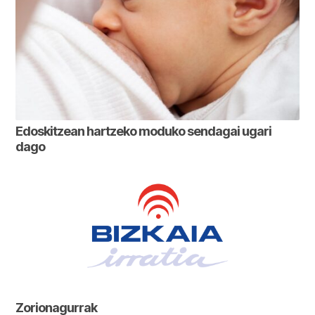
Edoskitzean hartzeko moduko sendagai ugari
dago
Zorionagurrak