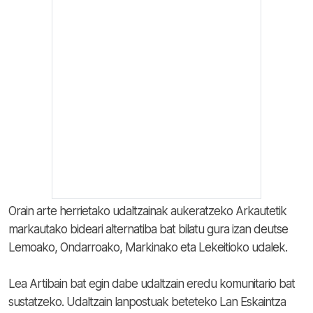
Orain arte herrietako udaltzainak aukeratzeko Arkautetik
markautako bideari alternatiba bat bilatu gura izan deutse
Lemoako, Ondarroako, Markinako eta Lekeitioko udalek.
Lea Artibain bat egin dabe udaltzain eredu komunitario bat
sustatzeko. Udaltzain lanpostuak beteteko Lan Eskaintza