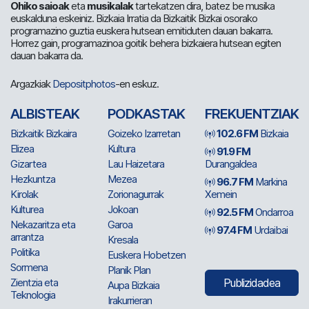
Ohiko saioak
eta
musikalak
tartekatzen dira, batez be musika
euskalduna eskeiniz. Bizkaia Irratia da Bizkaitik Bizkai osorako
programazino guztia euskera hutsean emitiduten dauan bakarra.
Horrez gain, programazinoa goitik behera bizkaiera hutsean egiten
dauan bakarra da.
Argazkiak
Depositphotos
-en eskuz.
ALBISTEAK
PODKASTAK
FREKUENTZIAK
Bizkaitik Bizkaira
Goizeko Izarretan
102.6 FM
Bizkaia
Elizea
Kultura
91.9 FM
Gizartea
Lau Haizetara
Durangaldea
Hezkuntza
Mezea
96.7 FM
Markina
Kirolak
Zorionagurrak
Xemein
Kulturea
Jokoan
92.5 FM
Ondarroa
Nekazaritza eta
Garoa
97.4 FM
Urdaibai
arrantza
Kresala
Politika
Euskera Hobetzen
Sormena
Planik Plan
Zientzia eta
Publizidadea
Aupa Bizkaia
Teknologia
Irakurrieran