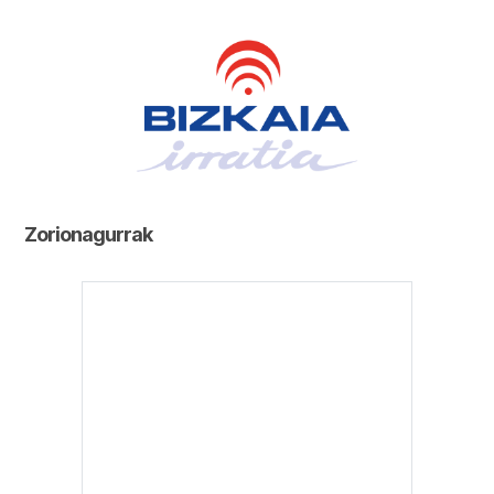
Zorionagurrak