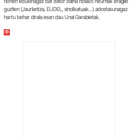
honen edukinagaz bat dator baina holako neurriak eragile
guztien (Jaurlaritza, EUDEL, sindikatuak…) adostasunagaz
hartu behar dirala esan dau Unai Garabietak.