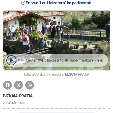
Entzun ‘Lau Haizetara’-ko podkastak
Erroten XVI.Ibilialdia antolatu dabe maiatzaren 7rako | Lau Haizetara
6:46
Ibiltariak Olabarriko errotan /
BIZKAIA IRRATIA
BIZKAIA IRRATIA
2023/05/5 • 09:12