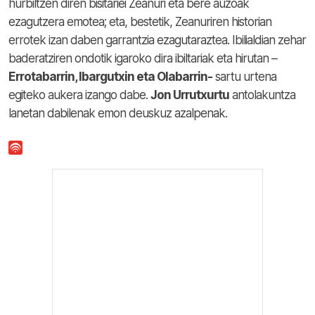
hurbiltzen diren bisitariei Zeanuri eta bere auzoak
ezagutzera emotea; eta, bestetik, Zeanuriren historian
errotek izan daben garrantzia ezagutaraztea. Ibilialdian zehar
baderatziren ondotik igaroko dira ibiltariak eta hirutan –
Errotabarrin, Ibargutxin eta Olabarrin-
sartu urtena
egiteko aukera izango dabe.
Jon Urrutxurtu
antolakuntza
lanetan dabilenak emon deuskuz azalpenak.