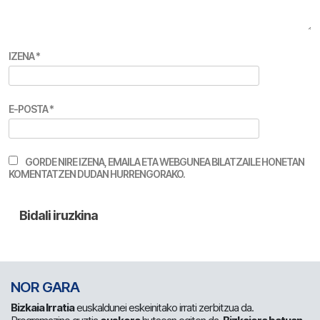
IZENA
*
E-POSTA
*
GORDE NIRE IZENA, EMAILA ETA WEBGUNEA BILATZAILE HONETAN
KOMENTATZEN DUDAN HURRENGORAKO.
NOR GARA
Bizkaia Irratia
euskaldunei eskeinitako irrati zerbitzua da.