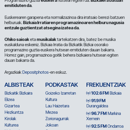
Programazino guztia
euskera
hutsean egiten da.
Bizkaiera batuan
emitiduten da
.
Euskerearen garapena eta normalizazinoa dira irratsaio berezi batzuen
helburuak.
Bizkaia Irratiaren programazinoaren helburu nagusia
entzule guztientzat atsegina izatea da
.
Ohiko saioak
eta
musikalak
tartekatzen dira, batez be musika
euskalduna eskeiniz. Bizkaia Irratia da Bizkaitik Bizkai osorako
programazino guztia euskera hutsean emitiduten dauan bakarra.
Horrez gain, programazinoa goitik behera bizkaiera hutsean egiten
dauan bakarra da.
Argazkiak
Depositphotos
-en eskuz.
ALBISTEAK
PODKASTAK
FREKUENTZIAK
Bizkaitik Bizkaira
Goizeko Izarretan
102.6 FM
Bizkaia
Elizea
Kultura
91.9 FM
Gizartea
Lau Haizetara
Durangaldea
Hezkuntza
Mezea
96.7 FM
Markina
Kirolak
Zorionagurrak
Xemein
Kulturea
Jokoan
92.5 FM
Ondarroa