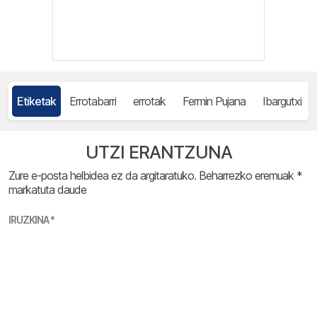
Etiketak
Errotabarri
errotak
Fermin Pujana
Ibargutxi
UTZI ERANTZUNA
Zure e-posta helbidea ez da argitaratuko.
Beharrezko eremuak
*
markatuta daude
IRUZKINA
*