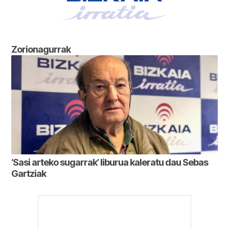
Zorionagurrak
‘Sasi arteko sugarrak’ liburua kaleratu dau Sebas
Gartziak