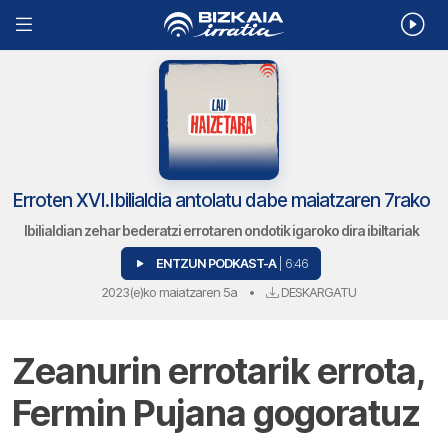
Erroten XVI.Ibilialdia antolatu dabe maiatzaren 7rako
Ibilialdian zehar bederatzi errotaren ondotik igaroko dira ibiltariak
ENTZUN PODKAST-A
| 6:46
2023(e)ko maiatzaren 5a
•
DESKARGATU
Zeanurin errotarik errota,
Fermin Pujana gogoratuz