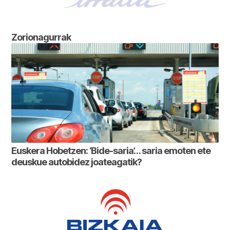
Zorionagurrak
Euskera Hobetzen: ‘Bide-saria’… saria emoten ete
deuskue autobidez joateagatik?