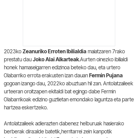
2023ko
Zeanuriko Erroten Ibilialdia
maiatzaren 7rako
prestatu dau
Joko Alai Alkarteak
.Aurten oinezko ibilialdi
honek hamaseigarren edizinoa beteko dau, eta urtero
Olabarriko errota erakusten izan dauan
Fermin Pujana
gogoan izango dau, 2022ko abuztuan hil zan. Antolatzaileek
urteeran oroitzapen ekitaldi bat egingo dabe Fermin
Olabarrikoak edizino guztietan emondako laguntza eta parte
hartzea eskertzeko.
Antolatzaileek adierazten dabenez helburuak hasierako
berberak dira:alde batetik,herritarrei zein kanpotik