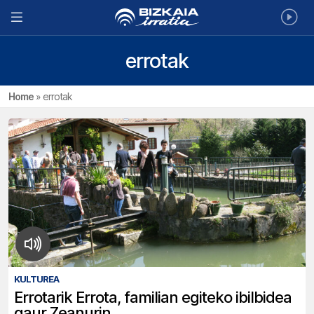
errotak
Home
»
errotak
KULTUREA
Errotarik Errota, familian egiteko ibilbidea
gaur Zeanurin