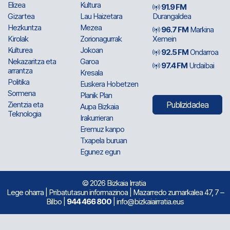
Elizea
Kultura
91.9 FM
Gizartea
Lau Haizetara
Durangaldea
Hezkuntza
Mezea
96.7 FM
Markina
Kirolak
Zorionagurrak
Xemein
Kulturea
Jokoan
92.5 FM
Ondarroa
Nekazaritza eta
Garoa
97.4 FM
Urdaibai
arrantza
Kresala
Politika
Euskera Hobetzen
Sormena
Planik Plan
Zientzia eta
Publizidadea
Aupa Bizkaia
Teknologia
Irakurrieran
Eremuz kanpo
Txapela buruan
Egunez egun
© 2026 Bizkaia Irratia
Lege oharra
|
Pribatutasun informazinoa
| Mazarredo zumarkalea 47, 7 –
Bilbo |
944 466 800
| info@bizkaiairratia.eus