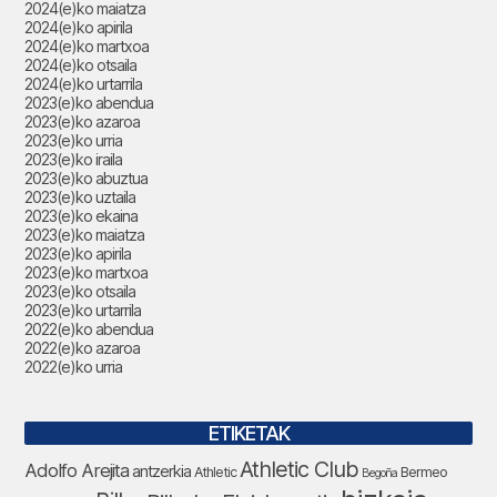
2024(e)ko maiatza
2024(e)ko apirila
2024(e)ko martxoa
2024(e)ko otsaila
2024(e)ko urtarrila
2023(e)ko abendua
2023(e)ko azaroa
2023(e)ko urria
2023(e)ko iraila
2023(e)ko abuztua
2023(e)ko uztaila
2023(e)ko ekaina
2023(e)ko maiatza
2023(e)ko apirila
2023(e)ko martxoa
2023(e)ko otsaila
2023(e)ko urtarrila
2022(e)ko abendua
2022(e)ko azaroa
2022(e)ko urria
ETIKETAK
Athletic Club
Adolfo Arejita
antzerkia
Athletic
Bermeo
Begoña