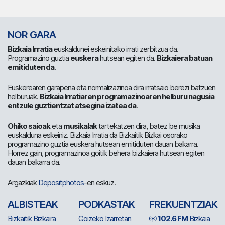
NOR GARA
Bizkaia Irratia
euskaldunei eskeinitako irrati zerbitzua da.
Programazino guztia
euskera
hutsean egiten da.
Bizkaiera batuan
emitiduten da
.
Euskerearen garapena eta normalizazinoa dira irratsaio berezi batzuen
helburuak.
Bizkaia Irratiaren programazinoaren helburu nagusia
entzule guztientzat atsegina izatea da
.
Ohiko saioak
eta
musikalak
tartekatzen dira, batez be musika
euskalduna eskeiniz. Bizkaia Irratia da Bizkaitik Bizkai osorako
programazino guztia euskera hutsean emitiduten dauan bakarra.
Horrez gain, programazinoa goitik behera bizkaiera hutsean egiten
dauan bakarra da.
Argazkiak
Depositphotos
-en eskuz.
ALBISTEAK
PODKASTAK
FREKUENTZIAK
Bizkaitik Bizkaira
Goizeko Izarretan
102.6 FM
Bizkaia