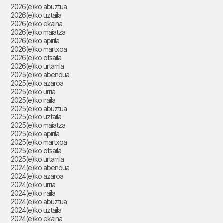
2026(e)ko abuztua
2026(e)ko uztaila
2026(e)ko ekaina
2026(e)ko maiatza
2026(e)ko apirila
2026(e)ko martxoa
2026(e)ko otsaila
2026(e)ko urtarrila
2025(e)ko abendua
2025(e)ko azaroa
2025(e)ko urria
2025(e)ko iraila
2025(e)ko abuztua
2025(e)ko uztaila
2025(e)ko maiatza
2025(e)ko apirila
2025(e)ko martxoa
2025(e)ko otsaila
2025(e)ko urtarrila
2024(e)ko abendua
2024(e)ko azaroa
2024(e)ko urria
2024(e)ko iraila
2024(e)ko abuztua
2024(e)ko uztaila
2024(e)ko ekaina