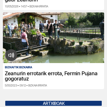
10/05/2026 • 14:57 • BIZKAIA IRRATIA
BIZKAITIK BIZKAIRA
Zeanurin errotarik errota, Fermin Pujana
gogoratuz
5/05/2023 • 09:12 • BIZKAIA IRRATIA
ARTXIBOAK