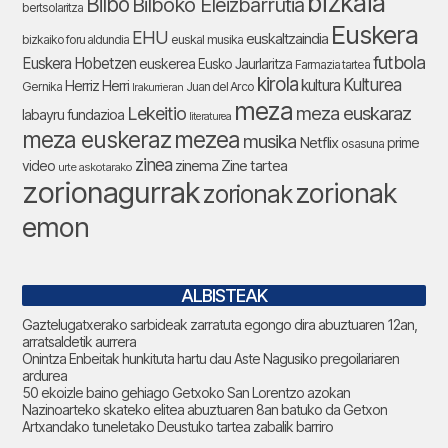
bizkaia
Bilbo
Bilboko Eleizbarrutia
bertsolaritza
Euskera
EHU
euskaltzaindia
bizkaiko foru aldundia
euskal musika
futbola
Euskera Hobetzen
euskerea
Eusko Jaurlaritza
Farmazia tartea
kirola
Kulturea
kultura
Herriz Herri
Gernika
Juan del Arco
Irakurrieran
meza
Lekeitio
meza euskaraz
labayru fundazioa
literaturea
meza euskeraz
mezea
musika
Netflix
prime
osasuna
zinea
zinema
Zine tartea
video
urte askotarako
zorionagurrak
zorionak
zorionak
emon
ALBISTEAK
Gaztelugatxerako sarbideak zarratuta egongo dira abuztuaren 12an,
arratsaldetik aurrera
Onintza Enbeitak hunkituta hartu dau Aste Nagusiko pregoilariaren
ardurea
50 ekoizle baino gehiago Getxoko San Lorentzo azokan
Nazinoarteko skateko elitea abuztuaren 8an batuko da Getxon
Artxandako tuneletako Deustuko tartea zabalik barriro