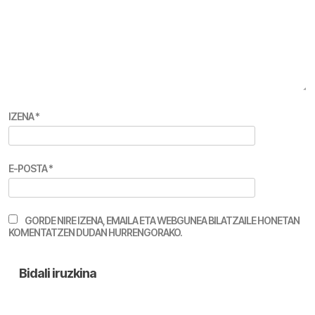
IZENA
*
E-POSTA
*
GORDE NIRE IZENA, EMAILA ETA WEBGUNEA BILATZAILE HONETAN
KOMENTATZEN DUDAN HURRENGORAKO.