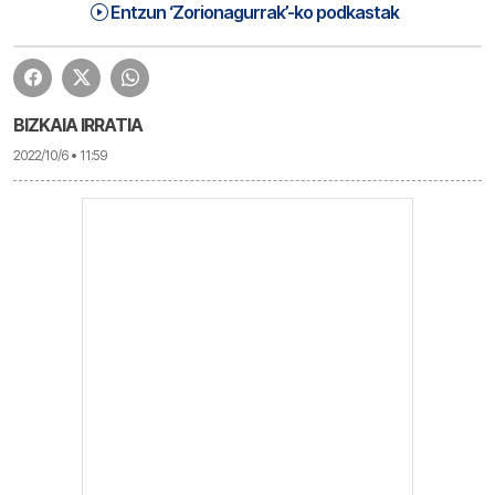
Zorionagurrak (22-10-06) Eguena | Zorionagurrak
1:16:33
Entzun ‘Zorionagurrak’-ko podkastak
BIZKAIA IRRATIA
2022/10/6 • 11:59