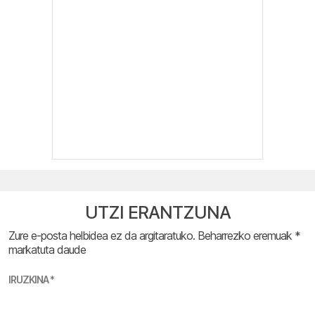
UTZI ERANTZUNA
Zure e-posta helbidea ez da argitaratuko.
Beharrezko eremuak
*
markatuta daude
IRUZKINA
*