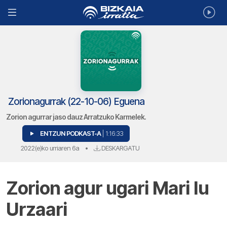
Zorionagurrak (22-10-06) Eguena
Zorion agurrar jaso dauz Arratzuko Karmelek.
ENTZUN PODKAST-A
| 1:16:33
2022(e)ko urriaren 6a
•
DESKARGATU
Zorion agur ugari Mari lu
Urzaari