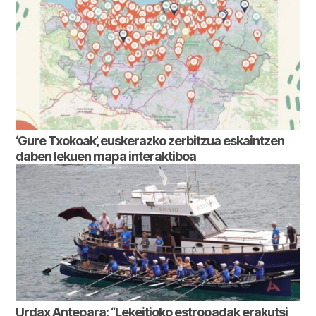
‘Gure Txokoak’, euskerazko zerbitzua eskaintzen
daben lekuen mapa interaktiboa
Urdax Antepara: “Lekeitioko estropadak erakutsi