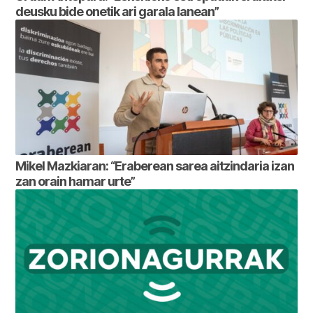
deusku bide onetik ari garala lanean”
Mikel Mazkiaran: “Eraberean sarea aitzindaria izan
zan orain hamar urte”