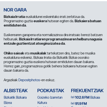
NOR GARA
Bizkaia Irratia
euskaldunei eskeinitako irrati zerbitzua da.
Programazino guztia
euskera
hutsean egiten da.
Bizkaiera batuan
emitiduten da
.
Euskerearen garapena eta normalizazinoa dira irratsaio berezi batzuen
helburuak.
Bizkaia Irratiaren programazinoaren helburu nagusia
entzule guztientzat atsegina izatea da
.
Ohiko saioak
eta
musikalak
tartekatzen dira, batez be musika
euskalduna eskeiniz. Bizkaia Irratia da Bizkaitik Bizkai osorako
programazino guztia euskera hutsean emitiduten dauan bakarra.
Horrez gain, programazinoa goitik behera bizkaiera hutsean egiten
dauan bakarra da.
Argazkiak
Depositphotos
-en eskuz.
ALBISTEAK
PODKASTAK
FREKUENTZIAK
Bizkaitik Bizkaira
Goizeko Izarretan
102.6 FM
Bizkaia
Elizea
Kultura
91.9 FM