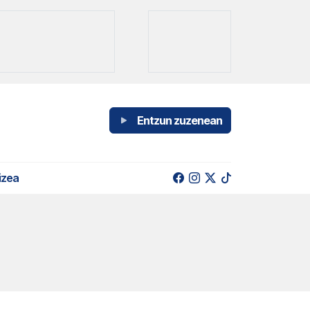
Entzun zuzenean
izea