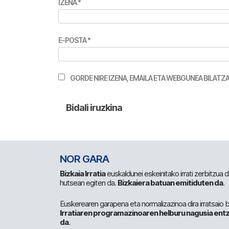
IZENA
*
E-POSTA
*
GORDE NIRE IZENA, EMAILA ETA WEBGUNEA BILA
NOR GARA
Bizkaia Irratia
euskaldunei eskeinitako irrati zerbitzua
hutsean egiten da.
Bizkaiera batuan emitiduten da
.
Euskerearen garapena eta normalizazinoa dira irratsaio 
Irratiaren programazinoaren helburu nagusia entz
da
.