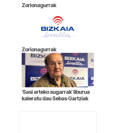
Zorionagurrak
Zorionagurrak
‘Sasi arteko sugarrak’ liburua
kaleratu dau Sebas Gartziak