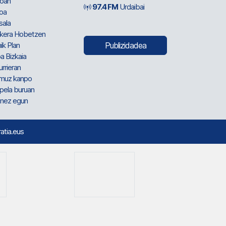
oan
97.4 FM
Urdaibai
oa
sala
kera Hobetzen
ik Plan
Publizidadea
a Bizkaia
urrieran
muz kanpo
pela buruan
nez egun
ratia.eus