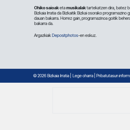
Ohiko saioak
eta
musikalak
tartekatzen dira, batez b
Bizkaia Irratia da Bizkaitik Bizkai osorako programazino
dauan bakarra. Horrez gain, programazinoa goitik beher
bakarra da.
Argazkiak
Depositphotos
-en eskuz.
© 2026 Bizkaia Irratia
|
Lege oharra
|
Pribatutasun infor