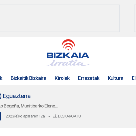
k
Bizkaitik Bizkaira
Kirolak
Errezetak
Kultura
El
2) Eguaztena
ko Begoña, Munitibarko Elene...
2023(e)ko apirilaren 12a
•
DESKARGATU