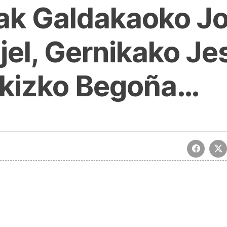
rak Galdakaoko Jo
jel, Gernikako Je
ukizko Begoña…
| Zorionagurrak