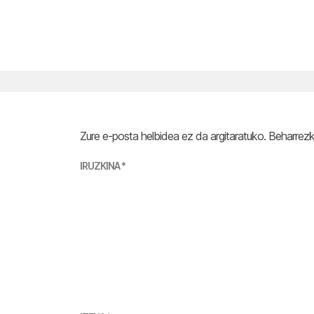
Zure e-posta helbidea ez da argitaratuko.
Beharrez
IRUZKINA
*