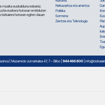
Kulturea
Jok
Nekazaritza eta arrantza
Gar
e musika euskalduna eskeiniz.
 guztia euskera hutsean emitiduten
Politika
Kre
a bizkaiera hutsean egiten dauan
Sormena
Eus
Zientzia eta Teknologia
Plan
Aup
Irak
Ere
Txa
Egu
mazinoa
| Mazarredo zumarkalea 47, 7 – Bilbo |
944 466 800
| info@bizkaiair