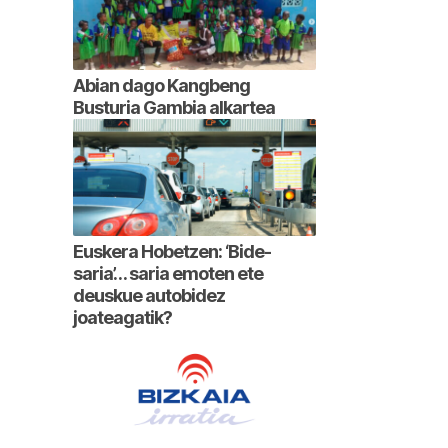
Abian dago Kangbeng
Busturia Gambia alkartea
Euskera Hobetzen: ‘Bide-
saria’… saria emoten ete
deuskue autobidez
joateagatik?