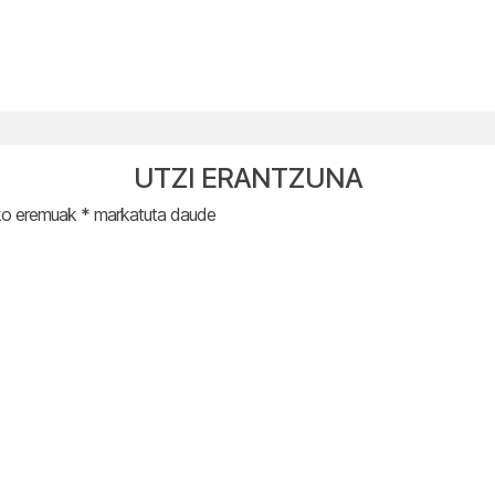
UTZI ERANTZUNA
ko eremuak
*
markatuta daude