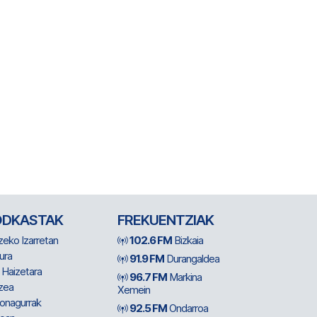
ODKASTAK
FREKUENTZIAK
zeko Izarretan
102.6 FM
Bizkaia
ura
91.9 FM
Durangaldea
 Haizetara
96.7 FM
Markina
zea
Xemein
ionagurrak
92.5 FM
Ondarroa