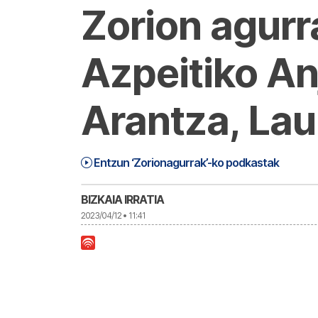
Zorion agur
Azpeitiko An
Arantza, La
Zorionagurrak (23-04-12) Eguaztena 
1:16:44
Entzun ‘Zorionagurrak’-ko podkastak
BIZKAIA IRRATIA
2023/04/12 • 11:41