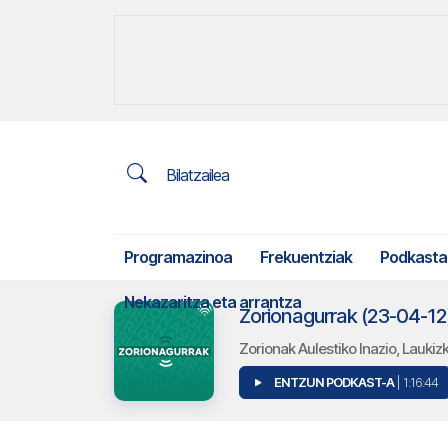
Bilatzailea
Programazinoa
Frekuentziak
Podkasta
Nekazaritza eta arrantza
Zorionagurrak (23-04-1
Zorionak Aulestiko Inazio, Laukiz
ENTZUN PODKAST-A
| 1:16:44