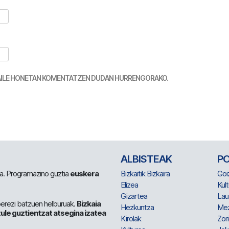
TZAILE HONETAN KOMENTATZEN DUDAN HURRENGORAKO.
ALBISTEAK
P
 da. Programazino guztia
euskera
Bizkaitik Bizkaira
Goi
Elizea
Kult
Gizartea
Lau
berezi batzuen helburuak.
Bizkaia
Hezkuntza
Me
ule guztientzat atsegina izatea
Kirolak
Zor