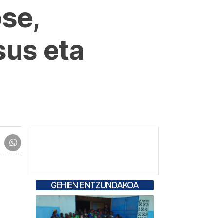
se,
sus eta
GEHIEN ENTZUNDAKOA