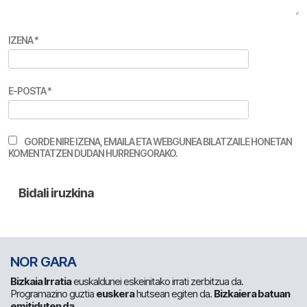
IZENA
*
E-POSTA
*
GORDE NIRE IZENA, EMAILA ETA WEBGUNEA BILATZAILE HONETAN
KOMENTATZEN DUDAN HURRENGORAKO.
NOR GARA
Bizkaia Irratia
euskaldunei eskeinitako irrati zerbitzua da.
Programazino guztia
euskera
hutsean egiten da.
Bizkaiera batuan
emitiduten da
.