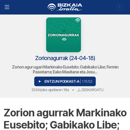
Zorionagurrak (24-04-18)
Zorion agur ugari Markinako Eusebito; Gabikako Libe; Fermin
Pasiotarra; Eako Masitane eta Josu...
ENTZUN PODKAST-A
| 1:15:53
2024(e)ko apirilaren 18a
•
DESKARGATU
Zorion agurrak Markinako
Eusebito; Gabikako Libe;