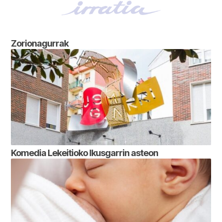
Zorionagurrak
Komedia Lekeitioko Ikusgarrin asteon