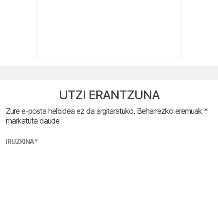
UTZI ERANTZUNA
Zure e-posta helbidea ez da argitaratuko.
Beharrezko eremuak
*
markatuta daude
IRUZKINA
*