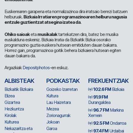
Euskerearen garapena eta normalizazinoa dira irratsaio berezi batzuen
helburuak.
Bizkaia Irratiaren programazinoaren helburu nagusia
entzule guztientzat atsegina izatea da
.
Ohiko saioak
eta
musikalak
tartekatzen dira, batez be musika
euskalduna eskeiniz. Bizkaia Irratia da Bizkaitik Bizkai osorako
programazino guztia euskera hutsean emitiduten dauan bakarra.
Horrez gain, programazinoa goitik behera bizkaiera hutsean egiten
dauan bakarra da.
Argazkiak
Depositphotos
-en eskuz.
ALBISTEAK
PODKASTAK
FREKUENTZIAK
Bizkaitik Bizkaira
Goizeko Izarretan
102.6 FM
Bizkaia
Elizea
Kultura
91.9 FM
Gizartea
Lau Haizetara
Durangaldea
Hezkuntza
Mezea
96.7 FM
Markina
Kirolak
Zorionagurrak
Xemein
Kulturea
Jokoan
92.5 FM
Ondarroa
Nekazaritza eta
Garoa
97.4 FM
Urdaibai