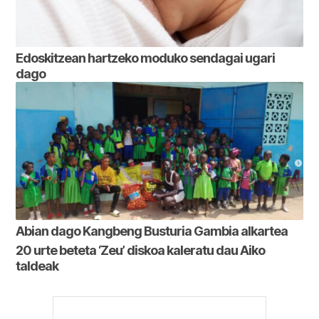
Edoskitzean hartzeko moduko sendagai ugari
dago
Abian dago Kangbeng Busturia Gambia alkartea
20 urte beteta ‘Zeu’ diskoa kaleratu dau Aiko
taldeak