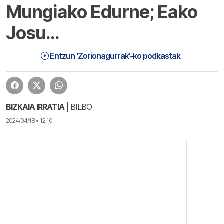
Mungiako Edurne; Eako
Josu…
Zorionagurrak (24-04-18) | Zorionagurrak
1:15:53
Entzun ‘Zorionagurrak’-ko podkastak
BIZKAIA IRRATIA
| BILBO
2024/04/18 • 12:10