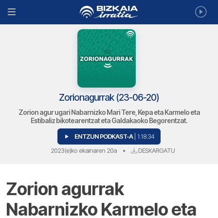
Zorionagurrak (23-06-20)
Zorion agur ugari Nabarnizko Mari Tere, Kepa eta Karmelo eta
Estibaliz bikotearentzat eta Galdakaoko Begorentzat.
ENTZUN PODKAST-A
| 1:18:34
2023(e)ko ekainaren 20a
•
DESKARGATU
Zorion agurrak
Nabarnizko Karmelo eta