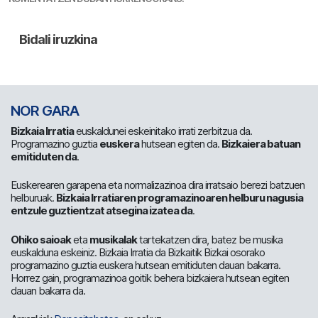
NOR GARA
Bizkaia Irratia
euskaldunei eskeinitako irrati zerbitzua da.
Programazino guztia
euskera
hutsean egiten da.
Bizkaiera batuan
emitiduten da
.
Euskerearen garapena eta normalizazinoa dira irratsaio berezi batzuen
helburuak.
Bizkaia Irratiaren programazinoaren helburu nagusia
entzule guztientzat atsegina izatea da
.
Ohiko saioak
eta
musikalak
tartekatzen dira, batez be musika
euskalduna eskeiniz. Bizkaia Irratia da Bizkaitik Bizkai osorako
programazino guztia euskera hutsean emitiduten dauan bakarra.
Horrez gain, programazinoa goitik behera bizkaiera hutsean egiten
dauan bakarra da.