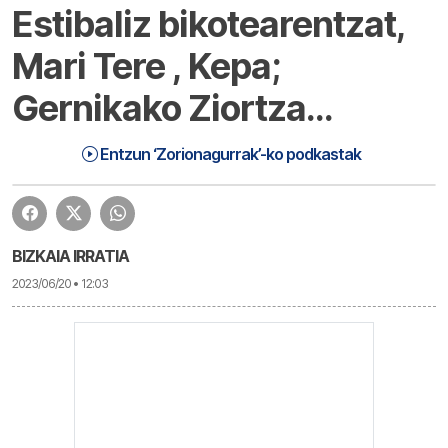
Estibaliz bikotearentzat,
Mari Tere , Kepa;
Gernikako Ziortza…
Zorionagurrak (23-06-20) | Zorionagurrak
1:18:34
Entzun ‘Zorionagurrak’-ko podkastak
BIZKAIA IRRATIA
2023/06/20 • 12:03