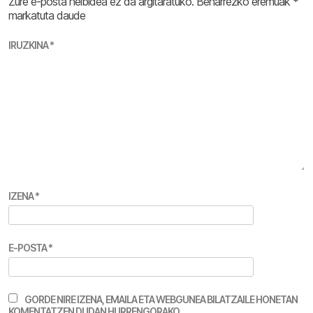
Zure e-posta helbidea ez da argitaratuko.
Beharrezko eremuak
*
markatuta daude
IRUZKINA
*
IZENA
*
E-POSTA
*
GORDE NIRE IZENA, EMAILA ETA WEBGUNEA BILATZAILE HONETAN
KOMENTATZEN DUDAN HURRENGORAKO.