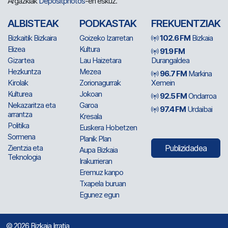
Argazkiak
Depositphotos
-en eskuz.
ALBISTEAK
PODKASTAK
FREKUENTZIAK
Bizkaitik Bizkaira
Goizeko Izarretan
102.6 FM
Bizkaia
Elizea
Kultura
91.9 FM
Gizartea
Lau Haizetara
Durangaldea
Hezkuntza
Mezea
96.7 FM
Markina
Kirolak
Zorionagurrak
Xemein
Kulturea
Jokoan
92.5 FM
Ondarroa
Nekazaritza eta
Garoa
97.4 FM
Urdaibai
arrantza
Kresala
Politika
Euskera Hobetzen
Sormena
Planik Plan
Zientzia eta
Publizidadea
Aupa Bizkaia
Teknologia
Irakurrieran
Eremuz kanpo
Txapela buruan
Egunez egun
© 2026 Bizkaia Irratia