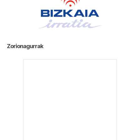
Zorionagurrak