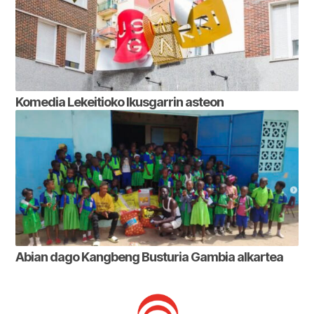
Komedia Lekeitioko Ikusgarrin asteon
Abian dago Kangbeng Busturia Gambia alkartea