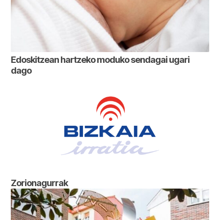
Edoskitzean hartzeko moduko sendagai ugari
dago
Zorionagurrak