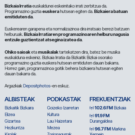
Bizkaia Irratia
euskaldunei eskeinitako irrati zerbitzua da.
Programazino guztia
euskera
hutsean egiten da.
Bizkaiera batuan
emitiduten da
.
Euskerearen garapena eta normalizazinoa dira irratsaio berezi batzuen
helburuak.
Bizkaia Irratiaren programazinoaren helburu nagusia
entzule guztientzat atsegina izatea da
.
Ohiko saioak
eta
musikalak
tartekatzen dira, batez be musika
euskalduna eskeiniz. Bizkaia Irratia da Bizkaitik Bizkai osorako
programazino guztia euskera hutsean emitiduten dauan bakarra.
Horrez gain, programazinoa goitik behera bizkaiera hutsean egiten
dauan bakarra da.
Argazkiak
Depositphotos
-en eskuz.
ALBISTEAK
PODKASTAK
FREKUENTZIAK
Bizkaitik Bizkaira
Goizeko Izarretan
102.6 FM
Bizkaia
Elizea
Kultura
91.9 FM
Gizartea
Lau Haizetara
Durangaldea
Hezkuntza
Mezea
96.7 FM
Markina
Kirolak
Zorionagurrak
Xemein