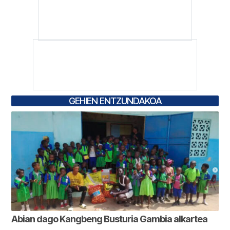
GEHIEN ENTZUNDAKOA
Abian dago Kangbeng Busturia Gambia alkartea