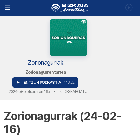
Zorionagurrak
Zorionagurren tartea
ENTZUN PODKAST-A
| 1:16:52
2024(e)ko otsailaren 16a
•
DESKARGATU
Zorionagurrak (24-02-
16)