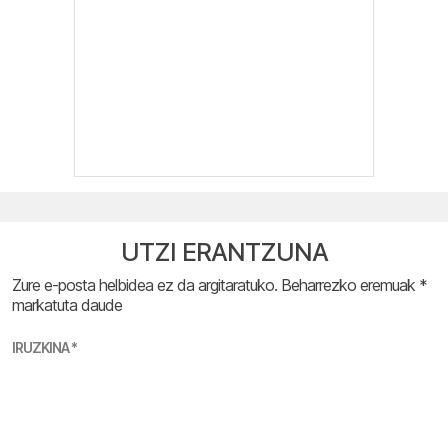
UTZI ERANTZUNA
Zure e-posta helbidea ez da argitaratuko.
Beharrezko eremuak
*
markatuta daude
IRUZKINA
*