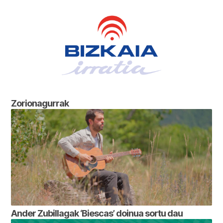
Zorionagurrak
Ander Zubillagak ‘Biescas’ doinua sortu dau