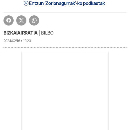
Zorionagurrak | Zorionagurrak
1:16:52
Entzun ‘Zorionagurrak’-ko podkastak
BIZKAIA IRRATIA
| BILBO
2024/02/16 • 13:23