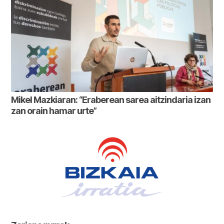
Mikel Mazkiaran: “Eraberean sarea aitzindaria izan
zan orain hamar urte”