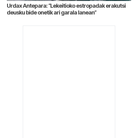
Urdax Antepara: “Lekeitioko estropadak erakutsi
deusku bide onetik ari garala lanean”