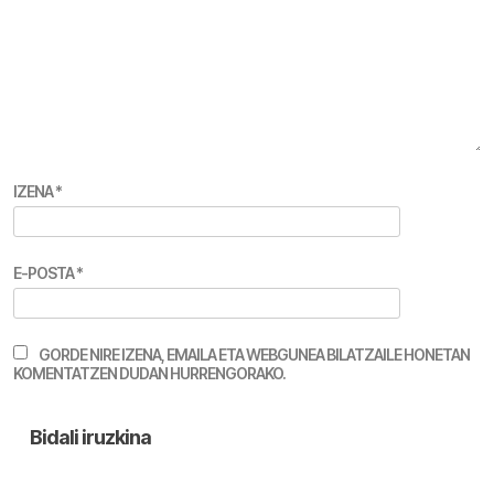
IZENA
*
E-POSTA
*
GORDE NIRE IZENA, EMAILA ETA WEBGUNEA BILATZAILE HONETAN
KOMENTATZEN DUDAN HURRENGORAKO.