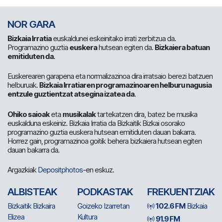
NOR GARA
Bizkaia Irratia
euskaldunei eskeinitako irrati zerbitzua da.
Programazino guztia
euskera
hutsean egiten da.
Bizkaiera batuan
emitiduten da
.
Euskerearen garapena eta normalizazinoa dira irratsaio berezi batzuen
helburuak.
Bizkaia Irratiaren programazinoaren helburu nagusia
entzule guztientzat atsegina izatea da
.
Ohiko saioak
eta
musikalak
tartekatzen dira, batez be musika
euskalduna eskeiniz. Bizkaia Irratia da Bizkaitik Bizkai osorako
programazino guztia euskera hutsean emitiduten dauan bakarra.
Horrez gain, programazinoa goitik behera bizkaiera hutsean egiten
dauan bakarra da.
Argazkiak
Depositphotos
-en eskuz.
ALBISTEAK
PODKASTAK
FREKUENTZIAK
Bizkaitik Bizkaira
Goizeko Izarretan
102.6 FM
Bizkaia
Elizea
Kultura
91.9 FM