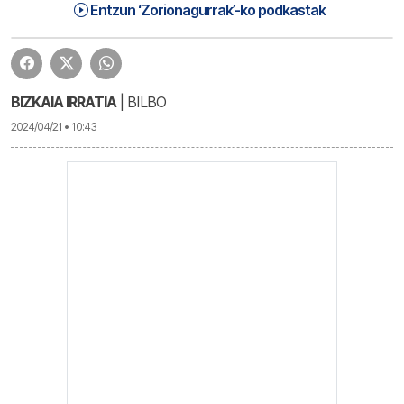
Zorionagurrak (24-04-21) | Zorionagurrak
1:00:13
Entzun ‘Zorionagurrak’-ko podkastak
BIZKAIA IRRATIA
| BILBO
2024/04/21 • 10:43