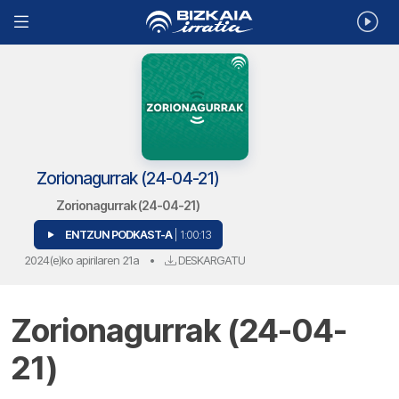
Zorionagurrak (24-04-21)
Zorionagurrak (24-04-21)
ENTZUN PODKAST-A
| 1:00:13
2024(e)ko apirilaren 21a
•
DESKARGATU
Zorionagurrak (24-04-
21)