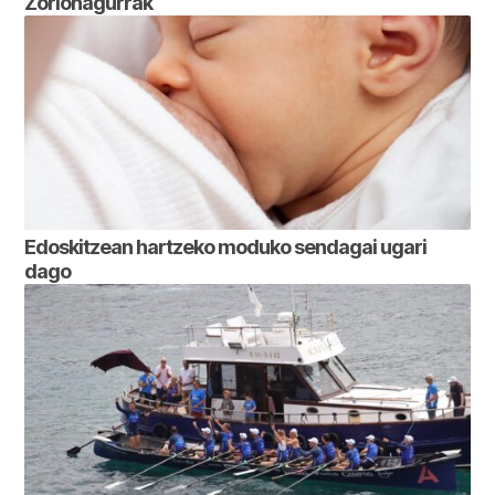
Zorionagurrak
Edoskitzean hartzeko moduko sendagai ugari
dago