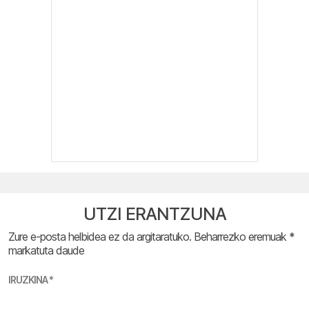
UTZI ERANTZUNA
Zure e-posta helbidea ez da argitaratuko.
Beharrezko eremuak
*
markatuta daude
IRUZKINA
*