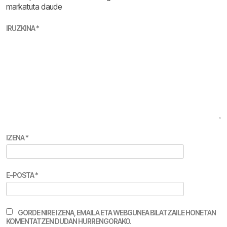
markatuta daude
IRUZKINA
*
IZENA
*
E-POSTA
*
GORDE NIRE IZENA, EMAILA ETA WEBGUNEA BILATZAILE HONETAN
KOMENTATZEN DUDAN HURRENGORAKO.