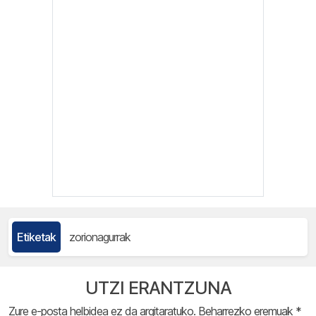
Etiketak
zorionagurrak
UTZI ERANTZUNA
Zure e-posta helbidea ez da argitaratuko.
Beharrezko eremuak
*