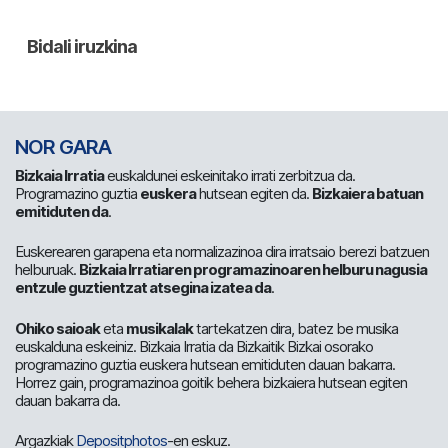
NOR GARA
Bizkaia Irratia
euskaldunei eskeinitako irrati zerbitzua da.
Programazino guztia
euskera
hutsean egiten da.
Bizkaiera batuan
emitiduten da
.
Euskerearen garapena eta normalizazinoa dira irratsaio berezi batzuen
helburuak.
Bizkaia Irratiaren programazinoaren helburu nagusia
entzule guztientzat atsegina izatea da
.
Ohiko saioak
eta
musikalak
tartekatzen dira, batez be musika
euskalduna eskeiniz. Bizkaia Irratia da Bizkaitik Bizkai osorako
programazino guztia euskera hutsean emitiduten dauan bakarra.
Horrez gain, programazinoa goitik behera bizkaiera hutsean egiten
dauan bakarra da.
Argazkiak
Depositphotos
-en eskuz.