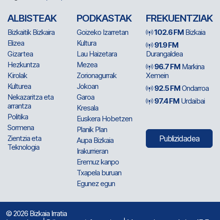
ALBISTEAK
PODKASTAK
FREKUENTZIAK
Bizkaitik Bizkaira
Goizeko Izarretan
102.6 FM
Bizkaia
Elizea
Kultura
91.9 FM
Gizartea
Lau Haizetara
Durangaldea
Hezkuntza
Mezea
96.7 FM
Markina
Kirolak
Zorionagurrak
Xemein
Kulturea
Jokoan
92.5 FM
Ondarroa
Nekazaritza eta
Garoa
97.4 FM
Urdaibai
arrantza
Kresala
Politika
Euskera Hobetzen
Sormena
Planik Plan
Zientzia eta
Publizidadea
Aupa Bizkaia
Teknologia
Irakurrieran
Eremuz kanpo
Txapela buruan
Egunez egun
© 2026 Bizkaia Irratia