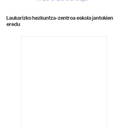
Laukarizko hezkuntza-zentroa eskola jantokien
eredu