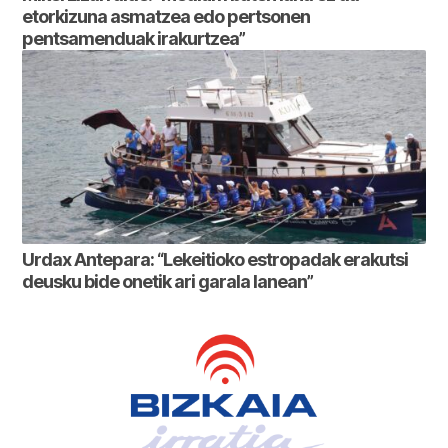
etorkizuna asmatzea edo pertsonen
pentsamenduak irakurtzea”
Urdax Antepara: “Lekeitioko estropadak erakutsi
deusku bide onetik ari garala lanean”