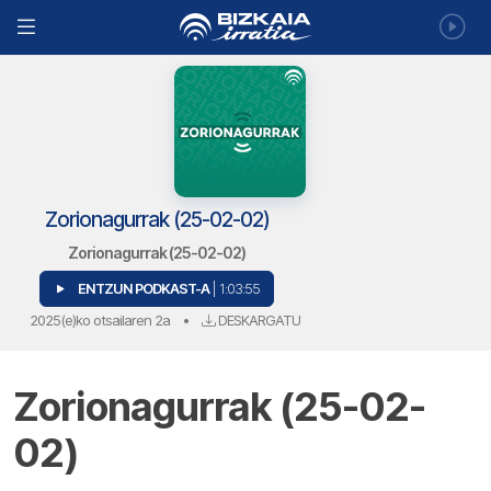
Zorionagurrak (25-02-02)
Zorionagurrak (25-02-02)
ENTZUN PODKAST-A
| 1:03:55
2025(e)ko otsailaren 2a
•
DESKARGATU
Zorionagurrak (25-02-
02)