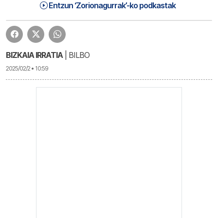
Zorionagurrak (25-02-02) | Zorionagurrak
1:03:55
Entzun ‘Zorionagurrak’-ko podkastak
BIZKAIA IRRATIA
| BILBO
2025/02/2 • 10:59