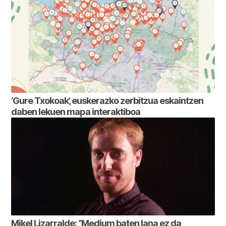
‘Gure Txokoak’, euskerazko zerbitzua eskaintzen
daben lekuen mapa interaktiboa
Mikel Lizarralde: “Medium baten lana ez da