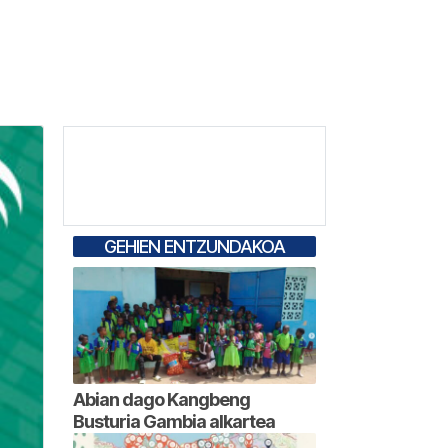
GEHIEN ENTZUNDAKOA
Abian dago Kangbeng
Busturia Gambia alkartea