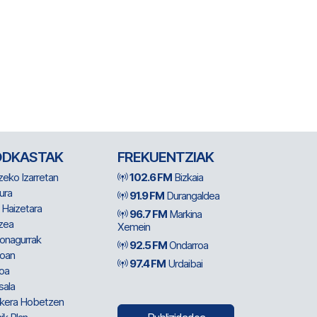
ODKASTAK
FREKUENTZIAK
zeko Izarretan
102.6 FM
Bizkaia
ura
91.9 FM
Durangaldea
 Haizetara
96.7 FM
Markina
zea
Xemein
ionagurrak
92.5 FM
Ondarroa
oan
97.4 FM
Urdaibai
oa
sala
kera Hobetzen