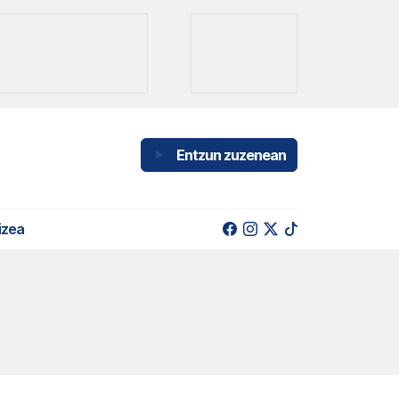
Entzun zuzenean
izea