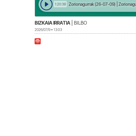
Zorionagurrak (26-07-09) | Zorionag
1:20:38
BIZKAIA IRRATIA
| BILBO
2026/07/9 • 13:03