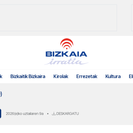
k
Bizkaitik Bizkaira
Kirolak
Errezetak
Kultura
El
)
2026(e)ko uztailaren 9a
•
DESKARGATU