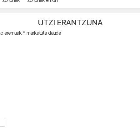
UTZI ERANTZUNA
ko eremuak
*
markatuta daude