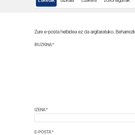
Zure e-posta helbidea ez da argitaratuko.
Beharrez
IRUZKINA
*
IZENA
*
E-POSTA
*