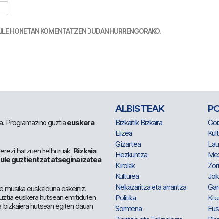
TZAILE HONETAN KOMENTATZEN DUDAN HURRENGORAKO.
ALBISTEAK
P
 da. Programazino guztia
euskera
Bizkaitik Bizkaira
Goi
Elizea
Kult
Gizartea
Lau
berezi batzuen helburuak.
Bizkaia
Hezkuntza
Me
ule guztientzat atsegina izatea
Kirolak
Zor
Kulturea
Jok
Nekazaritza eta arrantza
Gar
e musika euskalduna eskeiniz.
 guztia euskera hutsean emitiduten
Politika
Kre
a bizkaiera hutsean egiten dauan
Sormena
Eus