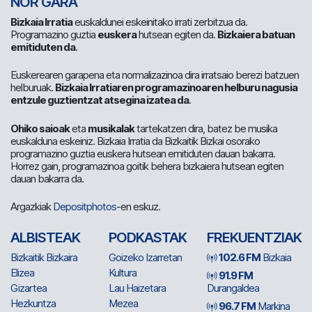
NOR GARA
Bizkaia Irratia
euskaldunei eskeinitako irrati zerbitzua da.
Programazino guztia
euskera
hutsean egiten da.
Bizkaiera batuan
emitiduten da
.
Euskerearen garapena eta normalizazinoa dira irratsaio berezi batzuen
helburuak.
Bizkaia Irratiaren programazinoaren helburu nagusia
entzule guztientzat atsegina izatea da
.
Ohiko saioak
eta
musikalak
tartekatzen dira, batez be musika
euskalduna eskeiniz. Bizkaia Irratia da Bizkaitik Bizkai osorako
programazino guztia euskera hutsean emitiduten dauan bakarra.
Horrez gain, programazinoa goitik behera bizkaiera hutsean egiten
dauan bakarra da.
Argazkiak
Depositphotos
-en eskuz.
ALBISTEAK
PODKASTAK
FREKUENTZIAK
Bizkaitik Bizkaira
Goizeko Izarretan
102.6 FM
Bizkaia
Elizea
Kultura
91.9 FM
Gizartea
Lau Haizetara
Durangaldea
Hezkuntza
Mezea
96.7 FM
Markina