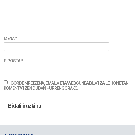
IZENA
*
E-POSTA
*
GORDE NIRE IZENA, EMAILA ETA WEBGUNEA BILATZAILE HONETAN
KOMENTATZEN DUDAN HURRENGORAKO.