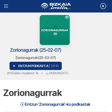
Zorionagurrak (25-02-07)
Zorionagurrak (25-02-07)
ENTZUN PODKAST-A
| 1:21:10
2025(e)ko otsailaren 7a
•
DESKARGATU
Zorionagurrak
Zorionagurrak (25-02-07) | Zorionagurrak
1:21:10
Entzun ‘Zorionagurrak’-ko podkastak