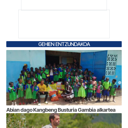
GEHIEN ENTZUNDAKOA
Abian dago Kangbeng Busturia Gambia alkartea