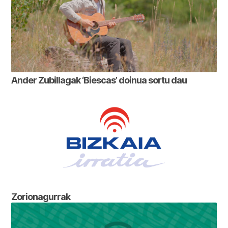
Ander Zubillagak ‘Biescas’ doinua sortu dau
Zorionagurrak