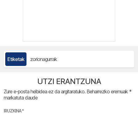
Etiketak
zorionagurrak
UTZI ERANTZUNA
Zure e-posta helbidea ez da argitaratuko.
Beharrezko eremuak
*
markatuta daude
IRUZKINA
*