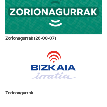
Zorionagurrak (26-08-07)
Zorionagurrak