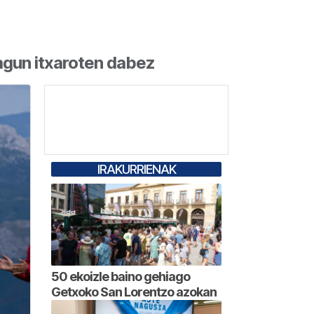
agun itxaroten dabez
IRAKURRIENAK
50 ekoizle baino gehiago
Getxoko San Lorentzo azokan