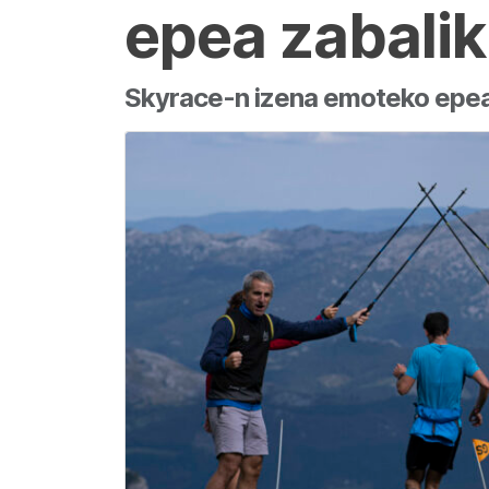
epea zabalik
Skyrace-n izena emoteko epea 