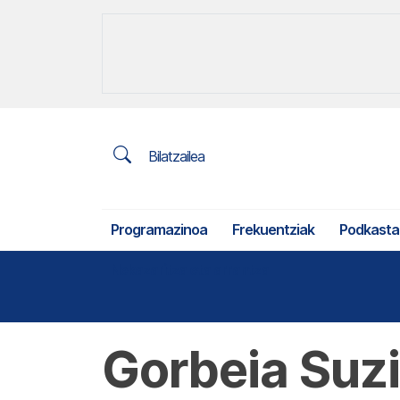
Bilatzailea
Programazinoa
Frekuentziak
Podkasta
Nekazaritza eta arrantza
Gorbeia Suzi