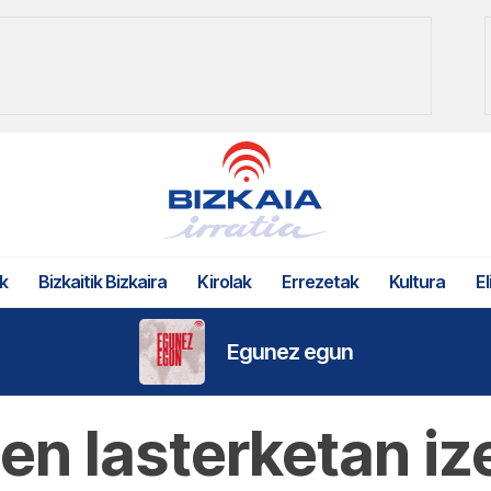
k
Bizkaitik Bizkaira
Kirolak
Errezetak
Kultura
El
Egunez egun
en lasterketan i