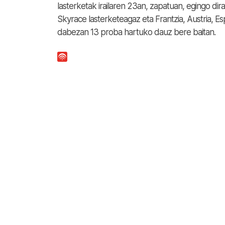
lasterketak irailaren 23an, zapatuan, egingo dir
Skyrace lasterketeagaz eta Frantzia, Austria, Esp
dabezan 13 proba hartuko dauz bere baitan.