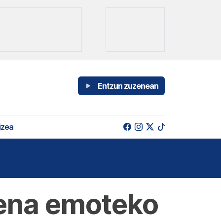
Entzun zuzenean
izea
zena emoteko