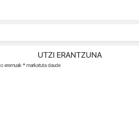
UTZI ERANTZUNA
ko eremuak
*
markatuta daude