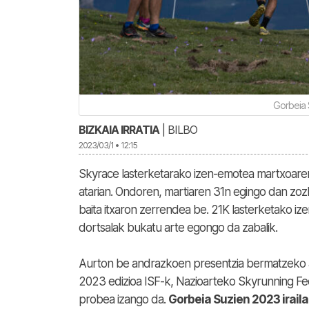
Gorbeia 
BIZKAIA IRRATIA
| BILBO
2023/03/1 • 12:15
Skyrace lasterketarako izen-emotea martxoaren
atarian. Ondoren, martiaren 31n egingo dan zoz
baita itxaron zerrendea be. 21K lasterketako iz
dortsalak bukatu arte egongo da zabalik.
Aurton be andrazkoen presentzia bermatzeko ah
2023 edizioa ISF-k, Nazioarteko Skyrunning F
probea izango da.
Gorbeia Suzien 2023 irail