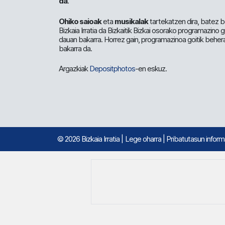
da
.
Ohiko saioak
eta
musikalak
tartekatzen dira, batez b
Bizkaia Irratia da Bizkaitik Bizkai osorako programazino
dauan bakarra. Horrez gain, programazinoa goitik beher
bakarra da.
Argazkiak
Depositphotos
-en eskuz.
© 2026 Bizkaia Irratia
|
Lege oharra
|
Pribatutasun infor