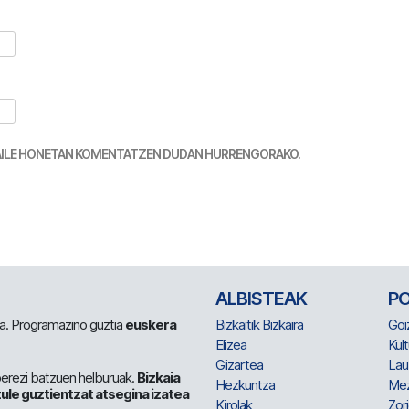
TZAILE HONETAN KOMENTATZEN DUDAN HURRENGORAKO.
ALBISTEAK
P
 da. Programazino guztia
euskera
Bizkaitik Bizkaira
Goi
Elizea
Kult
Gizartea
Lau
berezi batzuen helburuak.
Bizkaia
Hezkuntza
Me
ule guztientzat atsegina izatea
Kirolak
Zor