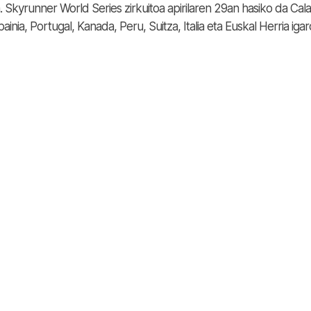
a. Skyrunner World Series zirkuitoa apirilaren 29an hasiko da Ca
ainia, Portugal, Kanada, Peru, Suitza, Italia eta Euskal Herria iga