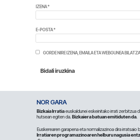
IZENA
*
E-POSTA
*
GORDE NIRE IZENA, EMAILA ETA WEBGUNEA BILA
NOR GARA
Bizkaia Irratia
euskaldunei eskeinitako irrati zerbitzua
hutsean egiten da.
Bizkaiera batuan emitiduten da
.
Euskerearen garapena eta normalizazinoa dira irratsaio 
Irratiaren programazinoaren helburu nagusia entz