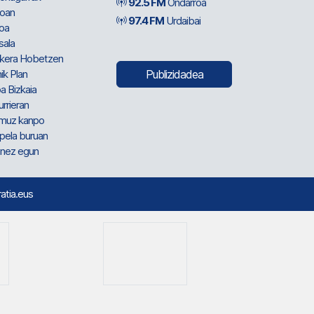
92.5 FM
Ondarroa
oan
97.4 FM
Urdaibai
oa
sala
kera Hobetzen
ik Plan
Publizidadea
a Bizkaia
urrieran
muz kanpo
pela buruan
nez egun
ratia.eus