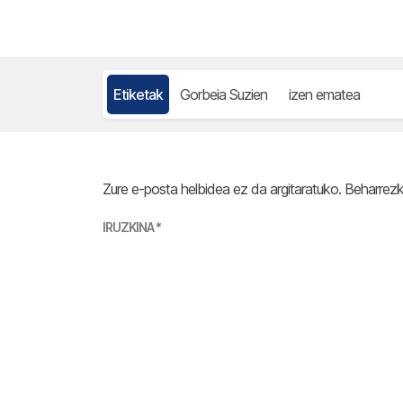
Etiketak
Gorbeia Suzien
izen ematea
Zure e-posta helbidea ez da argitaratuko.
Beharrez
IRUZKINA
*