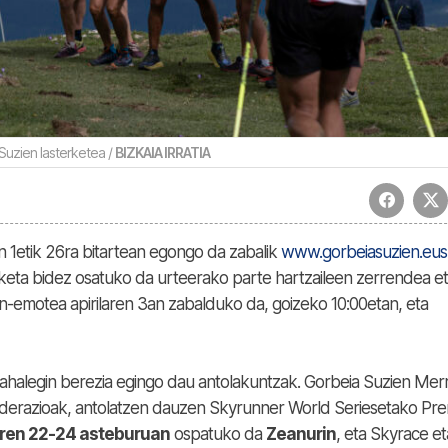
Suzien lasterketea /
BIZKAIA IRRATIA
 1etik 26ra bitartean egongo da zabalik
www.gorbeiasuzien.eus
keta bidez osatuko da urteerako parte hartzaileen zerrendea e
en-emotea apirilaren 3an zabalduko da, goizeko 10:00etan, eta
alegin berezia egingo dau antolakuntzak. Gorbeia Suzien Merr
ederazioak, antolatzen dauzen Skyrunner World Seriesetako Pre
aren 22-24 asteburuan
ospatuko da
Zeanurin
, eta Skyrace e