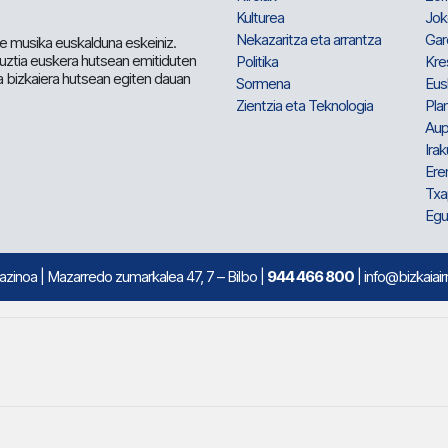
Kulturea
Jok
Nekazaritza eta arrantza
Gar
e musika euskalduna eskeiniz.
 guztia euskera hutsean emitiduten
Politika
Kre
a bizkaiera hutsean egiten dauan
Sormena
Eus
Zientzia eta Teknologia
Plan
Aup
Irak
Ere
Txa
Egu
mazinoa
| Mazarredo zumarkalea 47, 7 – Bilbo |
944 466 800
| info@bizkaiair