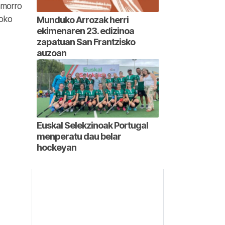
lamorro
roko
Munduko Arrozak herri
ekimenaren 23. edizinoa
zapatuan San Frantzisko
auzoan
Euskal Selekzinoak Portugal
menperatu dau belar
hockeyan