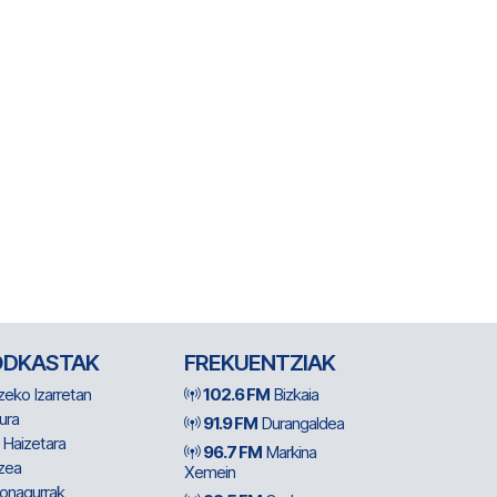
ODKASTAK
FREKUENTZIAK
zeko Izarretan
102.6 FM
Bizkaia
ura
91.9 FM
Durangaldea
 Haizetara
96.7 FM
Markina
zea
Xemein
ionagurrak