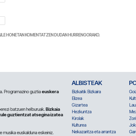
TZAILE HONETAN KOMENTATZEN DUDAN HURRENGORAKO.
ALBISTEAK
P
 da. Programazino guztia
euskera
Bizkaitik Bizkaira
Goi
Elizea
Kult
Gizartea
Lau
berezi batzuen helburuak.
Bizkaia
Hezkuntza
Me
ule guztientzat atsegina izatea
Kirolak
Zor
Kulturea
Jok
Nekazaritza eta arrantza
Gar
e musika euskalduna eskeiniz.