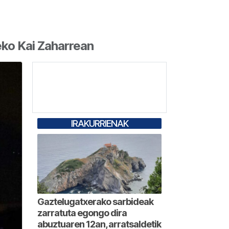
ko Kai Zaharrean
IRAKURRIENAK
Gaztelugatxerako sarbideak
zarratuta egongo dira
abuztuaren 12an, arratsaldetik