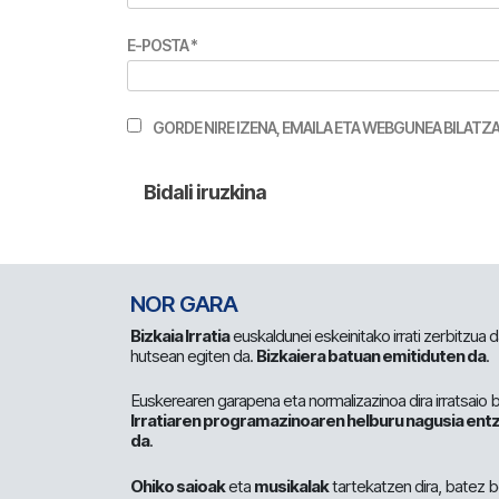
E-POSTA
*
GORDE NIRE IZENA, EMAILA ETA WEBGUNEA BILA
NOR GARA
Bizkaia Irratia
euskaldunei eskeinitako irrati zerbitzua
hutsean egiten da.
Bizkaiera batuan emitiduten da
.
Euskerearen garapena eta normalizazinoa dira irratsaio 
Irratiaren programazinoaren helburu nagusia entz
da
.
Ohiko saioak
eta
musikalak
tartekatzen dira, batez b