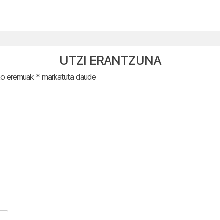
UTZI ERANTZUNA
ko eremuak
*
markatuta daude