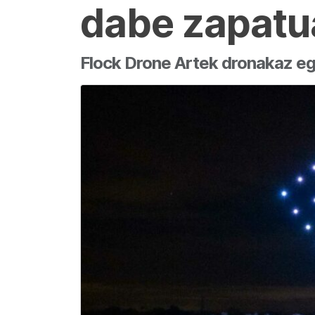
dabe zapatu
Flock Drone Artek dronakaz eg