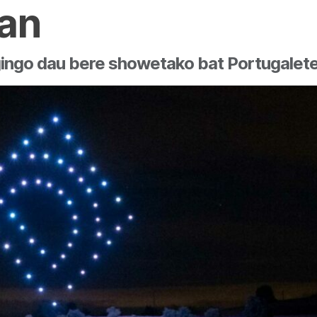
an
ingo dau bere showetako bat Portugalete