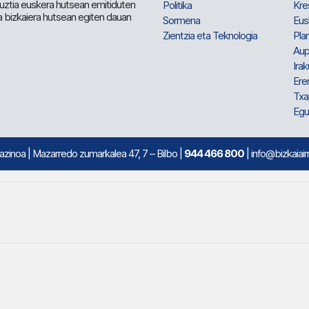
 guztia euskera hutsean emitiduten
Politika
Kre
a bizkaiera hutsean egiten dauan
Sormena
Eus
Zientzia eta Teknologia
Plan
Aup
Irak
Ere
Txa
Egu
mazinoa
| Mazarredo zumarkalea 47, 7 – Bilbo |
944 466 800
| info@bizkaiair