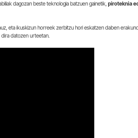
iliak dagozan beste teknologia batzuen gainetik,
piroteknia e
uz, eta ikuskizun horreek zerbitzu hori eskatzen daben erakun
 dira datozen urteetan.