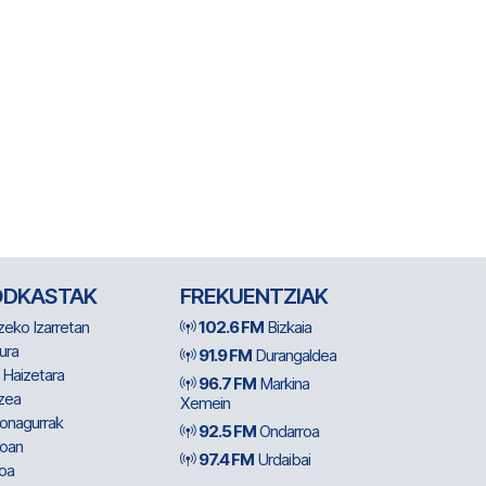
ODKASTAK
FREKUENTZIAK
zeko Izarretan
102.6 FM
Bizkaia
ura
91.9 FM
Durangaldea
 Haizetara
96.7 FM
Markina
zea
Xemein
ionagurrak
92.5 FM
Ondarroa
oan
97.4 FM
Urdaibai
oa