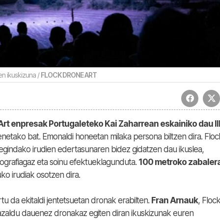
n ikuskizuna /
FLOCK DRONE ART
Art enpresak Portugaleteko Kai Zaharrean eskainiko dau III
netako bat. Emonaldi honeetan milaka persona biltzen dira. Floc
 egindako irudien edertasunaren bidez gidatzen dau ikuslea,
grafiagaz eta soinu efektueklagunduta.
100 metroko zabalera
o irudiak osotzen dira.
u da ekitaldi jentetsuetan dronak erabilten.
Fran Arnauk
, Floc
azaldu dauenez dronakaz egiten diran ikuskizunak euren