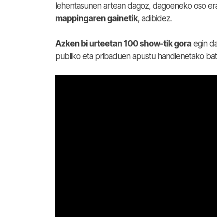
lehentasunen artean dagoz, dagoeneko oso erab
mappingaren gainetik
, adibidez.
Azken bi urteetan 100 show-tik gora
egin da
publiko eta pribaduen apustu handienetako bat