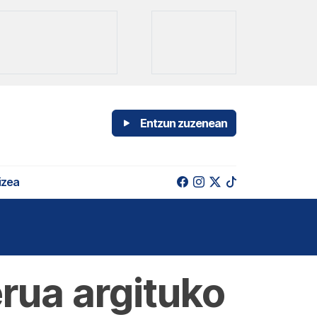
Entzun zuzenean
izea
rua argituko