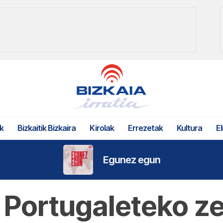
k
Bizkaitik Bizkaira
Kirolak
Errezetak
Kultura
El
Egunez egun
Portugaleteko ze