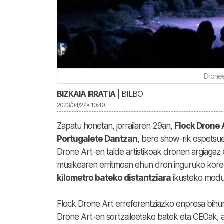
Dronee
BIZKAIA IRRATIA
| BILBO
2023/04/27 • 10:40
Zapatu honetan, jorrailaren 29an,
Flock Drone 
Portugalete Dantzan
, bere show-rik ospetsue
Drone Art-en talde artistikoak dronen argiagaz
musikearen erritmoan ehun dron inguruko koreo
kilometro bateko distantziara
ikusteko moduk
Flock Drone Art erreferentziazko enpresa bihurt
Drone Art-en sortzaileetako batek eta CEOak, 