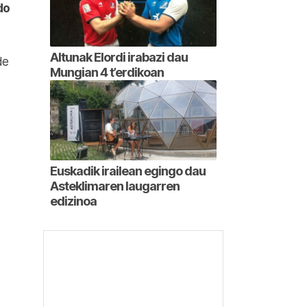
do
Altunak Elordi irabazi dau
de
Mungian 4 t’erdikoan
Euskadik irailean egingo dau
Asteklimaren laugarren
edizinoa