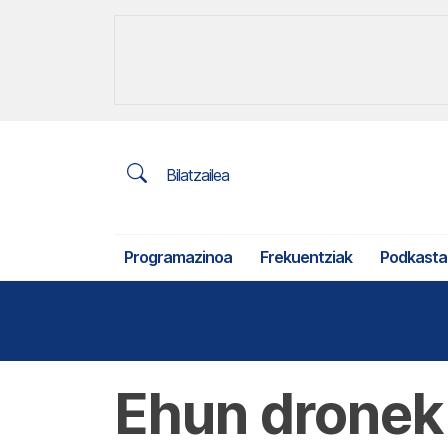
Bilatzailea
Programazinoa
Frekuentziak
Podkasta
Nekazaritza eta arrantza
Ehun dronek 