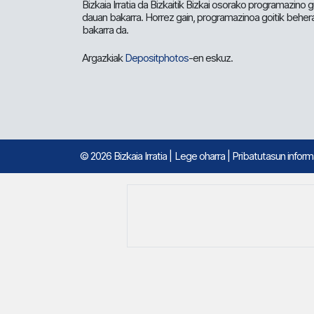
Bizkaia Irratia da Bizkaitik Bizkai osorako programazino
dauan bakarra. Horrez gain, programazinoa goitik beher
bakarra da.
Argazkiak
Depositphotos
-en eskuz.
© 2026 Bizkaia Irratia
|
Lege oharra
|
Pribatutasun infor