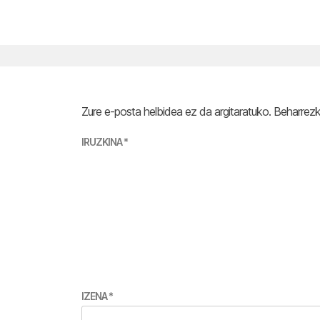
Zure e-posta helbidea ez da argitaratuko.
Beharrez
IRUZKINA
*
IZENA
*