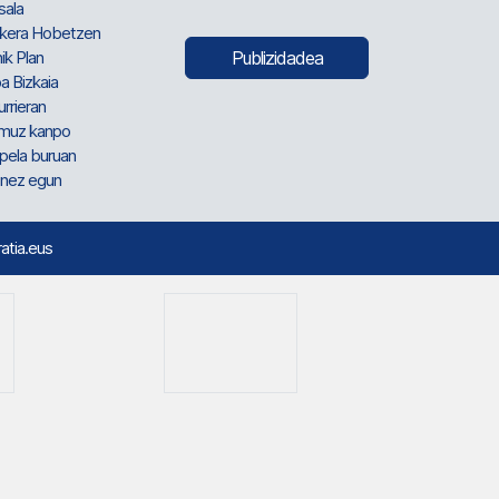
sala
kera Hobetzen
ik Plan
Publizidadea
a Bizkaia
urrieran
muz kanpo
pela buruan
nez egun
ratia.eus