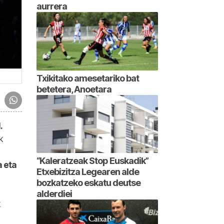
aurrera
Txikitako amesetariko bat
betetera, Anoetara
.
k
“Kaleratzeak Stop Euskadik”
 eta
Etxebizitza Legearen alde
bozkatzeko eskatu deutse
alderdiei
k