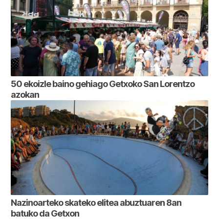
50 ekoizle baino gehiago Getxoko San Lorentzo
azokan
Nazinoarteko skateko elitea abuztuaren 8an
batuko da Getxon