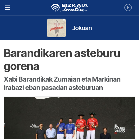
Jokoan
Barandikaren asteburu
gorena
Xabi Barandikak Zumaian eta Markinan
irabazi eban pasadan asteburuan