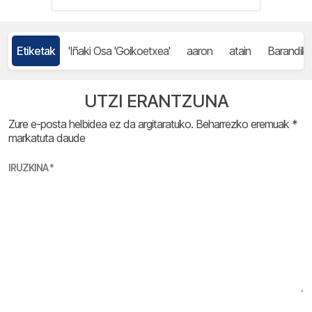
Etiketak
'Iñaki Osa 'Goikoetxea'
aaron
atain
Barandik
UTZI ERANTZUNA
Zure e-posta helbidea ez da argitaratuko.
Beharrezko eremuak
*
markatuta daude
IRUZKINA
*