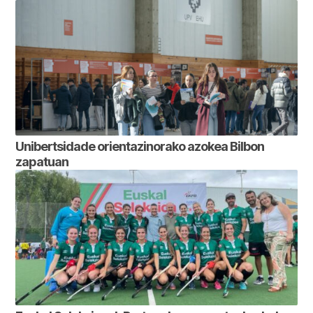
Unibertsidade orientazinorako azokea Bilbon
zapatuan