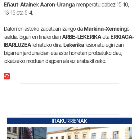
Eñaut-Ataine
k
Aaron-Uranga
menperatu dabez 15-10,
13-15 eta 5-4.
Datorren asteko zapatuan izango da
Markina-Xemein
go
jaialdia. Bigarren finalerdian
ARBE-LEKERIKA
eta
ERKIAGA-
IBARLUZEA
lehiatuko dira.
Lekerika
lesionatu egin zan
bigarren jardunaldian eta aste honetan probatuko dau,
jokatzeko moduan dagoan ala ez erabakitzeko.
IRAKURRIENAK