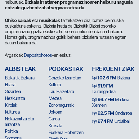
helburuak.
Bizkaia Irratiaren programazinoaren helburu nagusia
entzule guztientzat atsegina izatea da
.
Ohiko saioak
eta
musikalak
tartekatzen dira, batez be musika
euskalduna eskeiniz. Bizkaia Irratia da Bizkaitik Bizkai osorako
programazino guztia euskera hutsean emitiduten dauan bakarra.
Horrez gain, programazinoa goitik behera bizkaiera hutsean egiten
dauan bakarra da.
Argazkiak
Depositphotos
-en eskuz.
ALBISTEAK
PODKASTAK
FREKUENTZIAK
Bizkaitik Bizkaira
Goizeko Izarretan
102.6 FM
Bizkaia
Elizea
Kultura
91.9 FM
Gizartea
Lau Haizetara
Durangaldea
Hezkuntza
Mezea
96.7 FM
Markina
Kirolak
Zorionagurrak
Xemein
Kulturea
Jokoan
92.5 FM
Ondarroa
Nekazaritza eta
Garoa
97.4 FM
Urdaibai
arrantza
Kresala
Politika
Euskera Hobetzen
Sormena