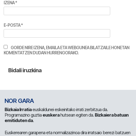
IZENA
*
E-POSTA
*
GORDE NIRE IZENA, EMAILA ETA WEBGUNEA BILATZAILE HONETAN
KOMENTATZEN DUDAN HURRENGORAKO.
NOR GARA
Bizkaia Irratia
euskaldunei eskeinitako irrati zerbitzua da.
Programazino guztia
euskera
hutsean egiten da.
Bizkaiera batuan
emitiduten da
.
Euskerearen garapena eta normalizazinoa dira irratsaio berezi batzuen