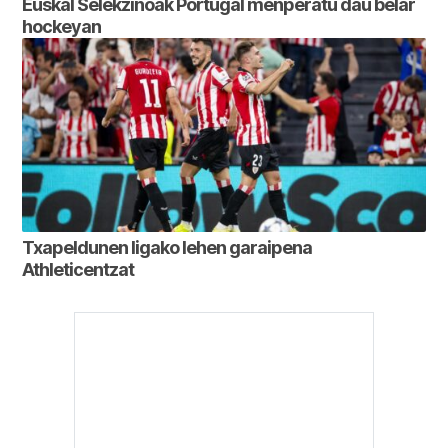
Euskal Selekzinoak Portugal menperatu dau belar
hockeyan
Txapeldunen ligako lehen garaipena
Athleticentzat