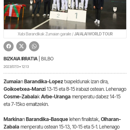
Xabi Barandikak Zumaian garaile /
JAI ALAI WORLD TOUR
BIZKAIA IRRATIA
| BILBO
2023/07/3 • 12:13
Zumaia
n
Barandika-Lopez
txapeldunak izan dira,
Goikoetxea-Manzi
13-15 eta 8-15 irabazi ostean. Lehenago
Cosme-Zabala
k
Arbe-Uranga
menperatu dabez 14-15
eta 7-15ko emaitzekin.
Markina
n
Barandika-Basque
lehen finalistak,
Olharan-
Zabala
menperatu ostean 15-13, 10-15 eta 5-1. Lehenago