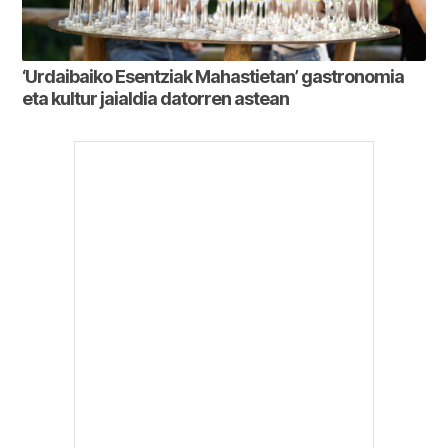
‘Urdaibaiko Esentziak Mahastietan’ gastronomia
eta kultur jaialdia datorren astean