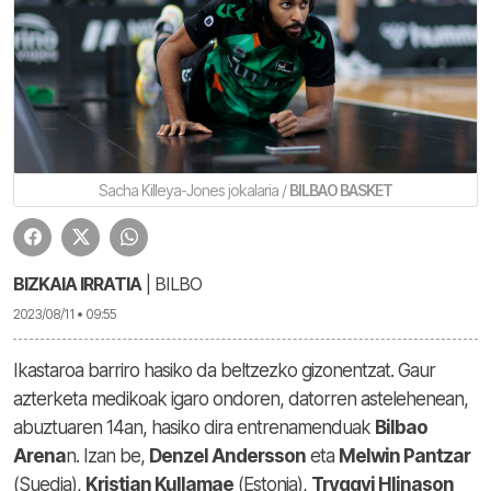
Sacha Killeya-Jones jokalaria /
BILBAO BASKET
BIZKAIA IRRATIA
| BILBO
2023/08/11 • 09:55
Ikastaroa barriro hasiko da beltzezko gizonentzat. Gaur
azterketa medikoak igaro ondoren, datorren astelehenean,
abuztuaren 14an, hasiko dira entrenamenduak
Bilbao
Arena
n. Izan be,
Denzel Andersson
eta
Melwin Pantzar
(Suedia),
Kristian Kullamae
(Estonia),
Tryggvi Hlinason