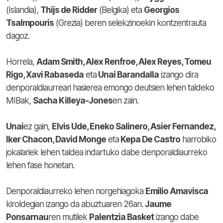
(Islandia),
Thijs de Ridder
(Belgika) eta
Georgios
Tsalmpouris
(Grezia) beren selekzinoekin kontzentrauta
dagoz.
Horrela,
Adam Smith, Alex Renfroe, Alex Reyes, Tomeu
Rigo, Xavi Rabaseda
eta
Unai Barandalla
izango dira
denporaldiaurreari hasierea emongo deutsien lehen taldeko
MIBak,
Sacha Killeya-Jones
en zain.
Unai
ez gain,
Elvis Ude, Eneko Salinero, Asier Fernandez,
Iker Chacon, David Monge
eta
Kepa De Castro
harrobiko
jokalariek lehen taldea indartuko dabe denporaldiaurreko
lehen fase honetan.
Denporaldiaurreko lehen norgehiagoka
Emilio Amavisca
kiroldegian izango da abuztuaren 26an.
Jaume
Ponsarnau
ren mutilek
Palentzia Basket
izango dabe