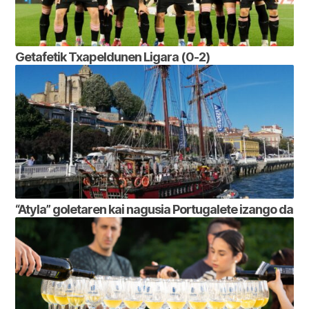
Getafetik Txapeldunen Ligara (0-2)
“Atyla” goletaren kai nagusia Portugalete izango da