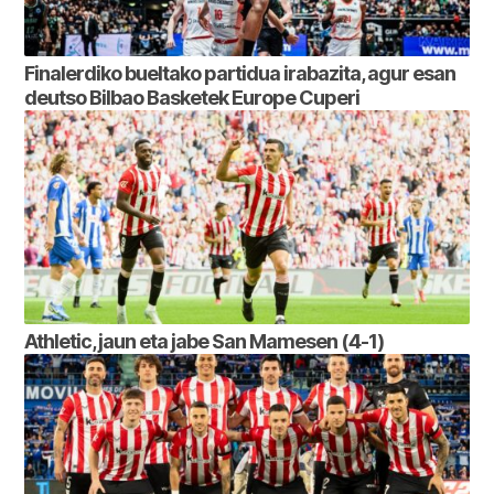
Finalerdiko bueltako partidua irabazita, agur esan
deutso Bilbao Basketek Europe Cuperi
Athletic, jaun eta jabe San Mamesen (4-1)