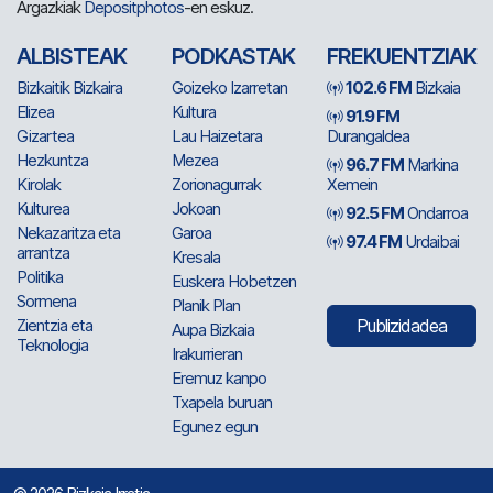
Argazkiak
Depositphotos
-en eskuz.
ALBISTEAK
PODKASTAK
FREKUENTZIAK
Bizkaitik Bizkaira
Goizeko Izarretan
102.6 FM
Bizkaia
Elizea
Kultura
91.9 FM
Gizartea
Lau Haizetara
Durangaldea
Hezkuntza
Mezea
96.7 FM
Markina
Kirolak
Zorionagurrak
Xemein
Kulturea
Jokoan
92.5 FM
Ondarroa
Nekazaritza eta
Garoa
97.4 FM
Urdaibai
arrantza
Kresala
Politika
Euskera Hobetzen
Sormena
Planik Plan
Zientzia eta
Publizidadea
Aupa Bizkaia
Teknologia
Irakurrieran
Eremuz kanpo
Txapela buruan
Egunez egun