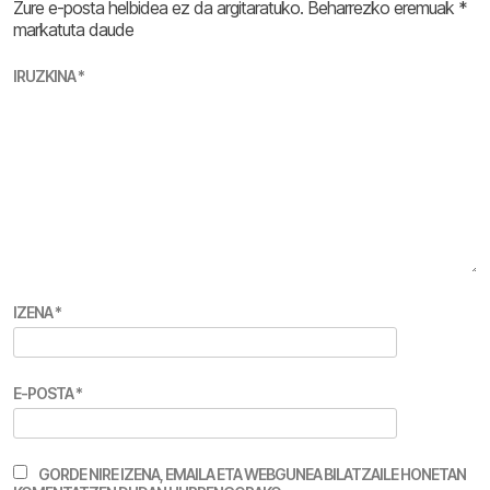
Zure e-posta helbidea ez da argitaratuko.
Beharrezko eremuak
*
markatuta daude
IRUZKINA
*
IZENA
*
E-POSTA
*
GORDE NIRE IZENA, EMAILA ETA WEBGUNEA BILATZAILE HONETAN