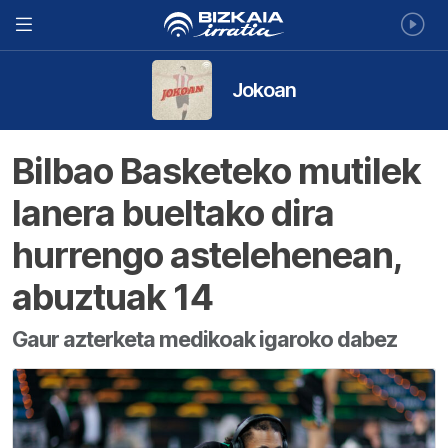
Jokoan
Bilbao Basketeko mutilek
lanera bueltako dira
hurrengo astelehenean,
abuztuak 14
Gaur azterketa medikoak igaroko dabez