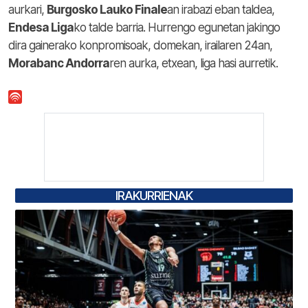
aurkari,
Burgosko Lauko Finale
an irabazi eban taldea,
Endesa Liga
ko talde barria. Hurrengo egunetan jakingo
dira gainerako konpromisoak, domekan, irailaren 24an,
Morabanc Andorra
ren aurka, etxean, liga hasi aurretik.
IRAKURRIENAK