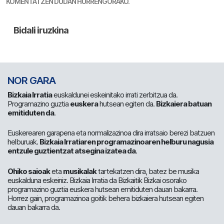
KOMENTATZEN DUDAN HURRENGORAKO.
NOR GARA
Bizkaia Irratia
euskaldunei eskeinitako irrati zerbitzua da.
Programazino guztia
euskera
hutsean egiten da.
Bizkaiera batuan
emitiduten da
.
Euskerearen garapena eta normalizazinoa dira irratsaio berezi batzuen
helburuak.
Bizkaia Irratiaren programazinoaren helburu nagusia
entzule guztientzat atsegina izatea da
.
Ohiko saioak
eta
musikalak
tartekatzen dira, batez be musika
euskalduna eskeiniz. Bizkaia Irratia da Bizkaitik Bizkai osorako
programazino guztia euskera hutsean emitiduten dauan bakarra.
Horrez gain, programazinoa goitik behera bizkaiera hutsean egiten
dauan bakarra da.