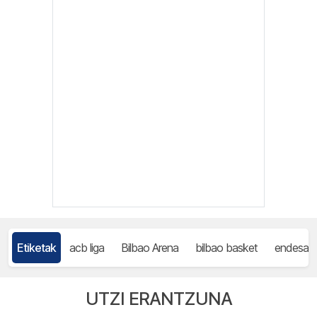
Etiketak
acb liga
Bilbao Arena
bilbao basket
endesa li
UTZI ERANTZUNA