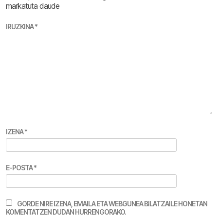
markatuta daude
IRUZKINA
*
IZENA
*
E-POSTA
*
GORDE NIRE IZENA, EMAILA ETA WEBGUNEA BILATZAILE HONETAN
KOMENTATZEN DUDAN HURRENGORAKO.