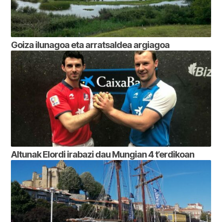
Goiza ilunagoa eta arratsaldea argiagoa
Altunak Elordi irabazi dau Mungian 4 t’erdikoan