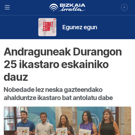
Egunez egun
Andraguneak Durangon
25 ikastaro eskainiko
dauz
Nobedade lez neska gazteendako
ahalduntze ikastaro bat antolatu dabe