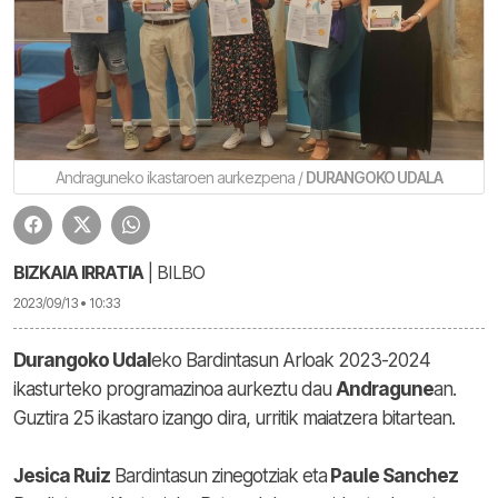
Andraguneko ikastaroen aurkezpena /
DURANGOKO UDALA
BIZKAIA IRRATIA
| BILBO
2023/09/13 • 10:33
Durangoko Udal
eko Bardintasun Arloak 2023-2024
ikasturteko programazinoa aurkeztu dau
Andragune
an.
Guztira 25 ikastaro izango dira, urritik maiatzera bitartean.
Jesica Ruiz
Bardintasun zinegotziak eta
Paule Sanchez