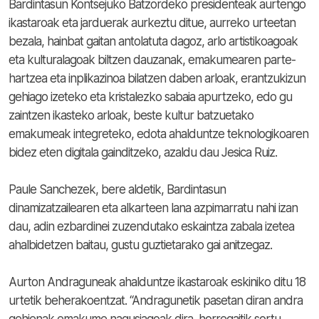
Bardintasun Kontsejuko Batzordeko presidenteak aurtengo
ikastaroak eta jarduerak aurkeztu ditue, aurreko urteetan
bezala, hainbat gaitan antolatuta dagoz, arlo artistikoagoak
eta kulturalagoak biltzen dauzanak, emakumearen parte-
hartzea eta inplikazinoa bilatzen daben arloak, erantzukizun
gehiago izeteko eta kristalezko sabaia apurtzeko, edo gu
zaintzen ikasteko arloak, beste kultur batzuetako
emakumeak integreteko, edota ahalduntze teknologikoaren
bidez eten digitala gainditzeko, azaldu dau Jesica Ruiz.
Paule Sanchezek, bere aldetik, Bardintasun
dinamizatzailearen eta alkarteen lana azpimarratu nahi izan
dau, adin ezbardinei zuzendutako eskaintza zabala izetea
ahalbidetzen baitau, gustu guztietarako gai anitzegaz.
Aurton Andraguneak ahalduntze ikastaroak eskiniko ditu 18
urtetik beherakoentzat. “Andragunetik pasetan diran andra
gehienak emakume nagusiagoak dira, horregaitik sortu