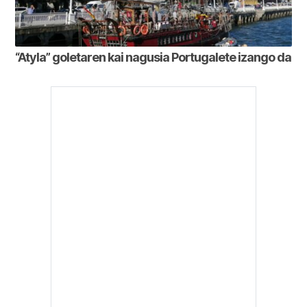
“Atyla” goletaren kai nagusia Portugalete izango da