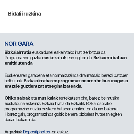
NOR GARA
Bizkaia Irratia
euskaldunei eskeinitako irrati zerbitzua da.
Programazino guztia
euskera
hutsean egiten da.
Bizkaiera batuan
emitiduten da
.
Euskerearen garapena eta normalizazinoa dira irratsaio berezi batzuen
helburuak.
Bizkaia Irratiaren programazinoaren helburu nagusia
entzule guztientzat atsegina izatea da
.
Ohiko saioak
eta
musikalak
tartekatzen dira, batez be musika
euskalduna eskeiniz. Bizkaia Irratia da Bizkaitik Bizkai osorako
programazino guztia euskera hutsean emitiduten dauan bakarra.
Horrez gain, programazinoa goitik behera bizkaiera hutsean egiten
dauan bakarra da.
Argazkiak
Depositphotos
-en eskuz.