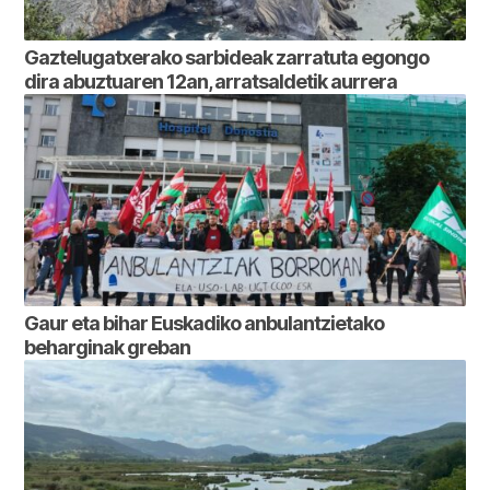
Gaztelugatxerako sarbideak zarratuta egongo
dira abuztuaren 12an, arratsaldetik aurrera
Gaur eta bihar Euskadiko anbulantzietako
beharginak greban