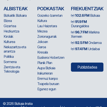
ALBISTEAK
PODKASTAK
FREKUENTZIAK
Bizkaitik Bizkaira
Goizeko Izarretan
102.6 FM
Bizkaia
Elizea
Kultura
91.9 FM
Gizartea
Lau Haizetara
Durangaldea
Hezkuntza
Mezea
96.7 FM
Markina
Kirolak
Zorionagurrak
Xemein
Kulturea
Jokoan
92.5 FM
Ondarroa
Nekazaritza eta
Garoa
97.4 FM
Urdaibai
arrantza
Kresala
Politika
Euskera Hobetzen
Sormena
Planik Plan
Zientzia eta
Publizidadea
Aupa Bizkaia
Teknologia
Irakurrieran
Eremuz kanpo
Txapela buruan
Egunez egun
© 2026 Bizkaia Irratia