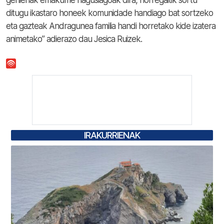
ditugu ikastaro honeek komunidade handiago bat sortzeko
eta gazteak Andragunea familia handi horretako kide izatera
animetako” adierazo dau Jesica Ruizek.
IRAKURRIENAK