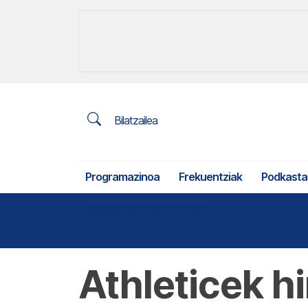
Bilatzailea
Programazinoa
Frekuentziak
Podkasta
Nekazaritza eta arrantza
Athleticek h