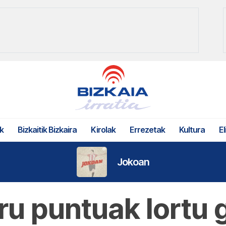
k
Bizkaitik Bizkaira
Kirolak
Errezetak
Kultura
El
Jokoan
iru puntuak lortu