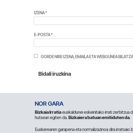
IZENA
*
E-POSTA
*
GORDE NIRE IZENA, EMAILA ETA WEBGUNEA BILA
NOR GARA
Bizkaia Irratia
euskaldunei eskeinitako irrati zerbitzua
hutsean egiten da.
Bizkaiera batuan emitiduten da
.
Euskerearen garapena eta normalizazinoa dira irratsaio 