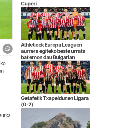
Cuperi
Athleticek Europa Leaguen
aurrera egiteko beste urrats
bat emon dau Bulgarian
eko.
an
Getafetik Txapeldunen Ligara
(0-2)
 aurka