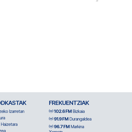
ODKASTAK
FREKUENTZIAK
zeko Izarretan
102.6 FM
Bizkaia
ura
91.9 FM
Durangaldea
 Haizetara
96.7 FM
Markina
zea
Xemein