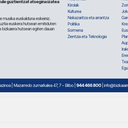
ule guztientzat atsegina izatea
Kirolak
Zor
Kulturea
Jok
Nekazaritza eta arrantza
Gar
e musika euskalduna eskeiniz.
 guztia euskera hutsean emitiduten
Politika
Kre
a bizkaiera hutsean egiten dauan
Sormena
Eus
Zientzia eta Teknologia
Plan
Aup
Irak
Ere
Txa
Egu
mazinoa
| Mazarredo zumarkalea 47, 7 – Bilbo |
944 466 800
| info@bizkaiair