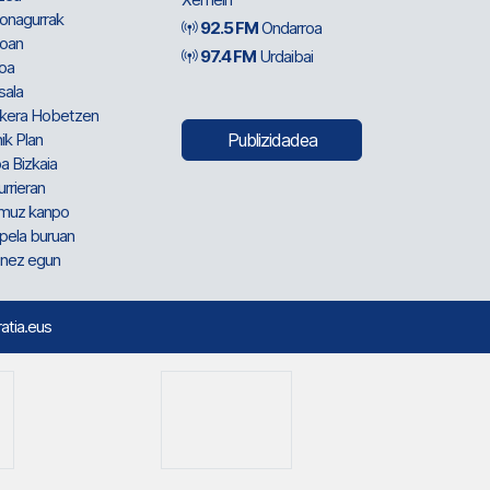
ionagurrak
92.5 FM
Ondarroa
oan
97.4 FM
Urdaibai
oa
sala
kera Hobetzen
ik Plan
Publizidadea
a Bizkaia
urrieran
muz kanpo
pela buruan
nez egun
ratia.eus