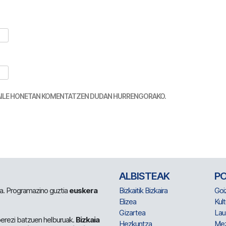
TZAILE HONETAN KOMENTATZEN DUDAN HURRENGORAKO.
ALBISTEAK
P
 da. Programazino guztia
euskera
Bizkaitik Bizkaira
Goi
Elizea
Kult
Gizartea
Lau
berezi batzuen helburuak.
Bizkaia
Hezkuntza
Me