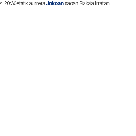
, 20:30etatik aurrera
Jokoan
saioan Bizkaia Irratian.