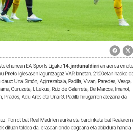
 astelehenean EA Sports Ligako
14. jardunaldia
ri amaierea emot
 Prieto Iglesiasen laguntzagaz VAR lanetan. 21:00etan hasiko d
 dauz: Unai Simón, Agirrezabala, Padilla, Vivian, Paredes, Vesga,
lliams, Guruzeta, I. Lekue, Ruiz de Galarreta, De Marcos, Imanol,
in, Prados, Adu Ares eta Unai G. Padilla hirugarren atezaina da
dauz. Porrot bat Real Madrilen aurka eta bardinketa bat Realaren
nak dituan taldea da, erasoan ondo dagoana eta abiadura handia