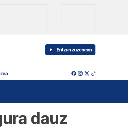
Entzun zuzenean
izea
 gura dauz