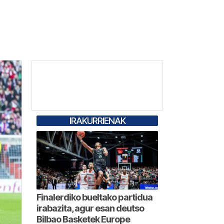
IRAKURRIENAK
Finalerdiko bueltako partidua
irabazita, agur esan deutso
Bilbao Basketek Europe