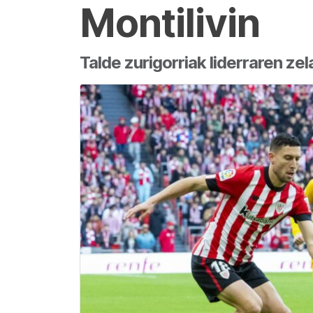
Montilivin
Talde zurigorriak liderraren zel