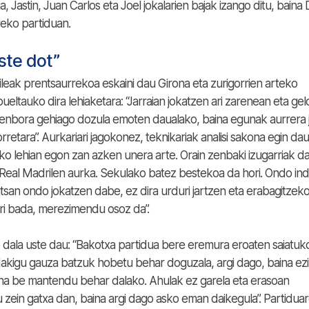
ia, Jastin, Juan Carlos eta Joel jokalarien bajak izango ditu, baina
eko partiduan.
ste dot”
leak prentsaurrekoa eskaini dau Girona eta zurigorrien arteko
eltauko dira lehiaketara: “Jarraian jokatzen ari zarenean eta geld
 denbora gehiago dozula emoten daualako, baina egunak aurrera 
retara”. Aurkariari jagokonez, teknikariak analisi sakona egin dau
o lehian egon zan azken unera arte. Orain zenbaki izugarriak da
u Real Madrilen aurka. Sekulako batez bestekoa da hori. Ondo in
ntsan ondo jokatzen dabe, ez dira urduri jartzen eta erabagitzek
ri bada, merezimendu osoz da”.
 dala uste dau: “Bakotxa partidua bere eremura eroaten saiatuk
dakigu gauza batzuk hobetu behar doguzala, argi dago, baina ez
una be mantendu behar dalako. Ahulak ez garela eta erasoan
 zein gatxa dan, baina argi dago asko eman daikegula”. Partidua