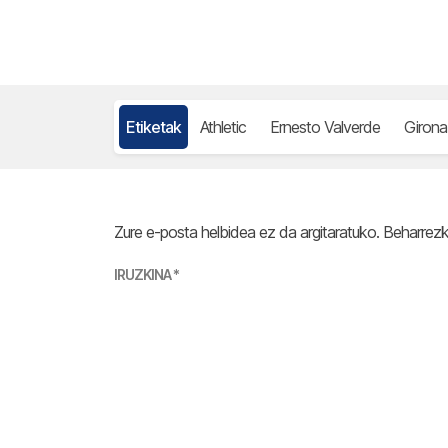
Etiketak
Athletic
Ernesto Valverde
Girona
Zure e-posta helbidea ez da argitaratuko.
Beharrez
IRUZKINA
*