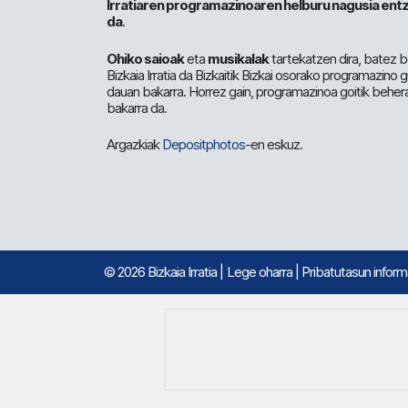
Irratiaren programazinoaren helburu nagusia entz
da
.
Ohiko saioak
eta
musikalak
tartekatzen dira, batez b
Bizkaia Irratia da Bizkaitik Bizkai osorako programazino
dauan bakarra. Horrez gain, programazinoa goitik beher
bakarra da.
Argazkiak
Depositphotos
-en eskuz.
© 2026 Bizkaia Irratia
|
Lege oharra
|
Pribatutasun infor