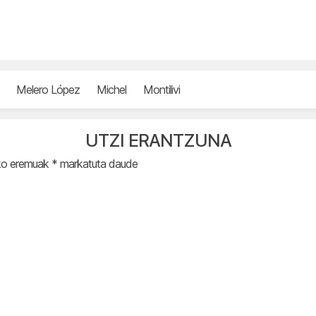
Melero López
Michel
Montilivi
UTZI ERANTZUNA
ko eremuak
*
markatuta daude