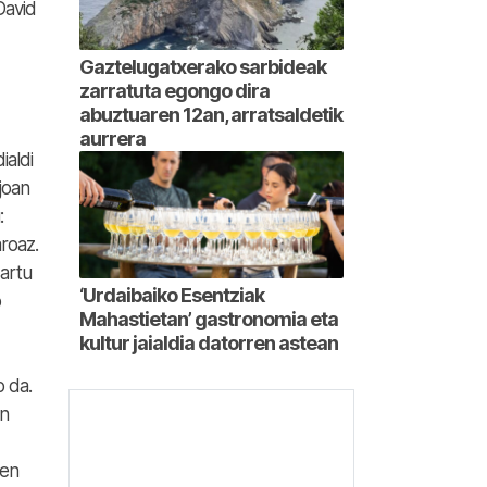
 David
Gaztelugatxerako sarbideak
zarratuta egongo dira
abuztuaren 12an, arratsaldetik
aurrera
ialdi
joan
:
roaz.
dartu
‘Urdaibaiko Esentziak
o
Mahastietan’ gastronomia eta
kultur jaialdia datorren astean
o da.
in
ren