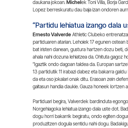
daukana jokoan.
Michel
ek Toni Villa, Borja Garc
Lopez berreskuratu dau baja izan ondoren aurr
“Partidu lehiatua izango dala u
Ernesto Valverde
Athletic Clubeko entrenatzai
partiduaren atarian. Lehoiek 17 egunen ostean bu
bat iristen danean, gustura hartzen dozu beti,
ahala nahi dozuna lehiatzea da. Ohituta gagoz hor
“Igaztik ondo dagoan taldea da. Europan sartzek
13 partidutik 11 irabazi dabez eta bakarra gald
da eta oso jokalari onak ditu. Erasoan zein defe
gaitasun handia daukie. Gauza honeek lortzen a
Partiduari begira, Valverdek bardinduta egongo
Norgehiagoka lehiatua izango dala uste dot. Ba
dogu horri bakarrik begiratu, ondo egiten dog
produzitzen dogula sentidu nahi dogu. Badakigu