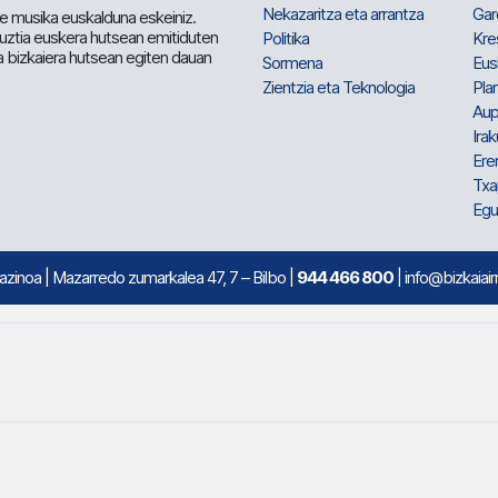
Nekazaritza eta arrantza
Gar
e musika euskalduna eskeiniz.
 guztia euskera hutsean emitiduten
Politika
Kre
a bizkaiera hutsean egiten dauan
Sormena
Eus
Zientzia eta Teknologia
Plan
Aup
Irak
Ere
Txa
Egu
mazinoa
| Mazarredo zumarkalea 47, 7 – Bilbo |
944 466 800
| info@bizkaiair