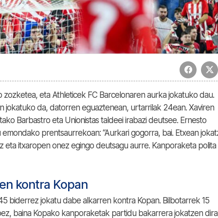
o zozketea, eta Athleticek FC Barcelonaren aurka jokatuko dau.
jokatuko da, datorren eguaztenean, urtarrilak 24ean. Xaviren
tako Barbastro eta Unionistas taldeei irabazi deutsee. Ernesto
u emondako prentsaurrekoan: “Aurkari gogorra, bai. Etxean joka
noz eta itxaropen onez egingo deutsagu aurre. Kanporaketa polita
ren kontra Kopan
ek 45 biderrez jokatu dabe alkarren kontra Kopan. Bilbotarrek 15
abez, baina Kopako kanporaketak partidu bakarrera jokatzen dira