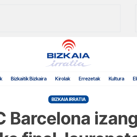
k
Bizkaitik Bizkaira
Kirolak
Errezetak
Kultura
El
BIZKAIA IRRATIA
C Barcelona izan