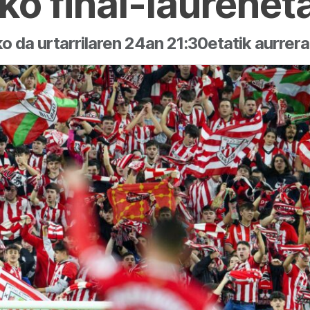
ko final-laurenet
 da urtarrilaren 24an 21:30etatik aurrera