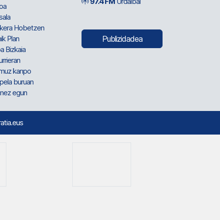
97.4 FM
Urdaibai
oa
sala
kera Hobetzen
ik Plan
Publizidadea
a Bizkaia
urrieran
muz kanpo
pela buruan
nez egun
ratia.eus