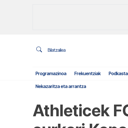
Bilatzailea
Programazinoa
Frekuentziak
Podkasta
Nekazaritza eta arrantza
Athleticek F