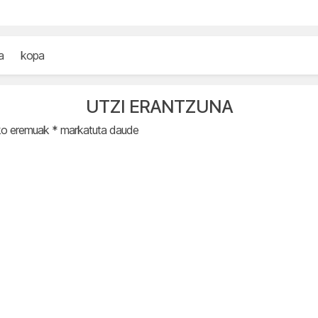
a
kopa
UTZI ERANTZUNA
ko eremuak
*
markatuta daude