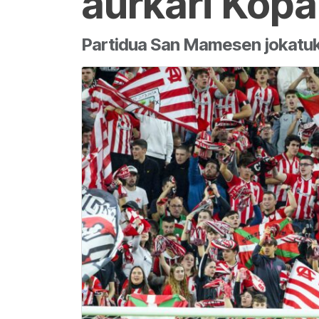
aurkari Kopa
Partidua San Mamesen jokatuko