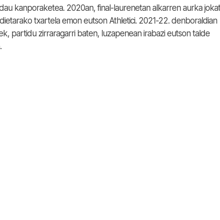
i dau kanporaketea. 2020an, final-laurenetan alkarren aurka joka
rdietarako txartela emon eutson Athletici. 2021-22. denboraldian
ek, partidu zirraragarri baten, luzapenean irabazi eutson talde
.