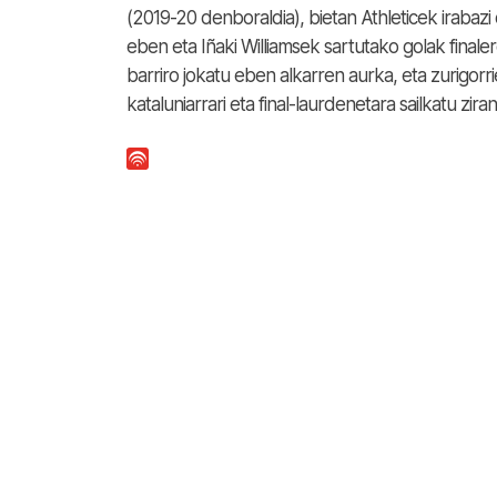
(2019-20 denboraldia), bietan Athleticek irabaz
eben eta Iñaki Williamsek sartutako golak finale
barriro jokatu eben alkarren aurka, eta zurigorri
kataluniarrari eta final-laurdenetara sailkatu ziran