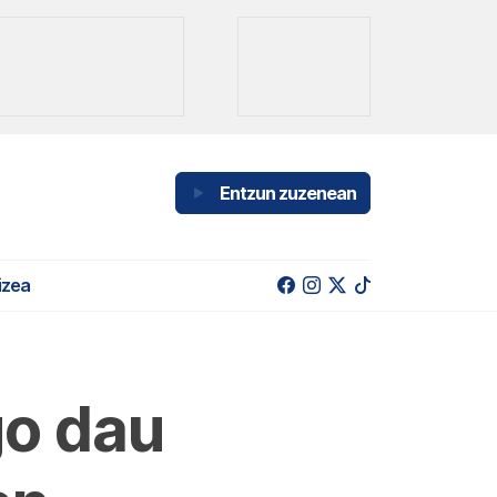
Entzun zuzenean
izea
go dau