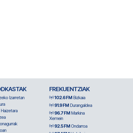
ODKASTAK
FREKUENTZIAK
zeko Izarretan
102.6 FM
Bizkaia
ura
91.9 FM
Durangaldea
 Haizetara
96.7 FM
Markina
zea
Xemein
ionagurrak
92.5 FM
Ondarroa
oan