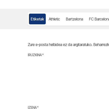
Etiketak
Athletic
Bartzelona
FC Barcelon
Zure e-posta helbidea ez da argitaratuko.
Beharrez
IRUZKINA
*
IZENA
*