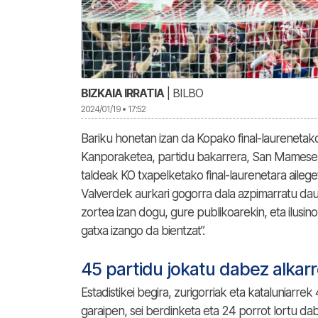
BIZKAIA IRRATIA
| BILBO
2024/01/19 • 17:52
Bariku honetan izan da Kopako final-laurenetak
Kanporaketea, partidu bakarrera, San Mamesen 
taldeak KO txapelketako final-laurenetara ailege
Valverdek aurkari gogorra dala azpimarratu da
zortea izan dogu, gure publikoarekin, eta ilusi
gatxa izango da bientzat”.
45 partidu jokatu dabez alkar
Estadistikei begira, zurigorriak eta kataluniarr
garaipen, sei berdinketa eta 24 porrot lortu d