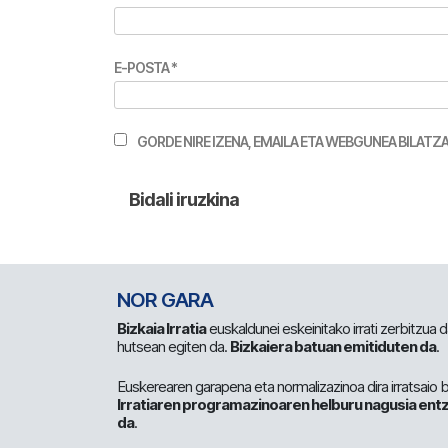
E-POSTA
*
GORDE NIRE IZENA, EMAILA ETA WEBGUNEA BILA
NOR GARA
Bizkaia Irratia
euskaldunei eskeinitako irrati zerbitzua
hutsean egiten da.
Bizkaiera batuan emitiduten da
.
Euskerearen garapena eta normalizazinoa dira irratsaio 
Irratiaren programazinoaren helburu nagusia entz
da
.