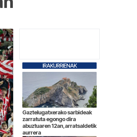
an
IRAKURRIENAK
Gaztelugatxerako sarbideak
zarratuta egongo dira
abuztuaren 12an, arratsaldetik
aurrera