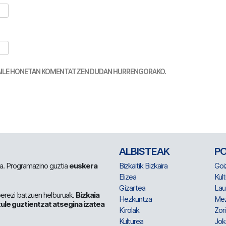
TZAILE HONETAN KOMENTATZEN DUDAN HURRENGORAKO.
ALBISTEAK
P
 da. Programazino guztia
euskera
Bizkaitik Bizkaira
Goi
Elizea
Kult
Gizartea
Lau
berezi batzuen helburuak.
Bizkaia
Hezkuntza
Me
ule guztientzat atsegina izatea
Kirolak
Zor
Kulturea
Jok