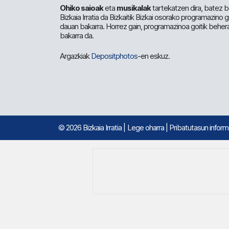
Ohiko saioak
eta
musikalak
tartekatzen dira, batez b
Bizkaia Irratia da Bizkaitik Bizkai osorako programazino
dauan bakarra. Horrez gain, programazinoa goitik beher
bakarra da.
Argazkiak
Depositphotos
-en eskuz.
© 2026 Bizkaia Irratia
|
Lege oharra
|
Pribatutasun infor