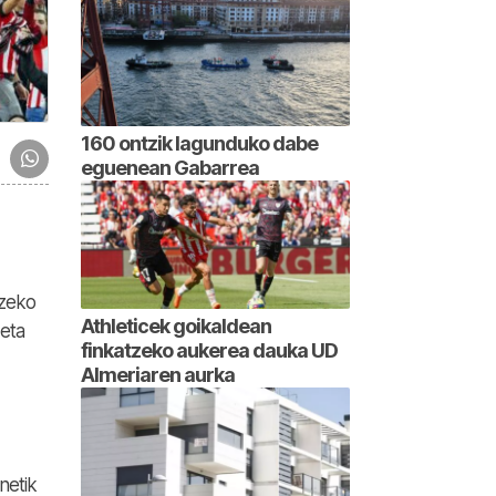
160 ontzik lagunduko dabe
eguenean Gabarrea
tzeko
Athleticek goikaldean
 eta
finkatzeko aukerea dauka UD
Almeriaren aurka
netik