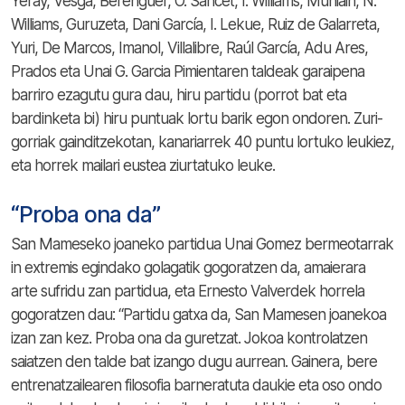
Yeray, Vesga, Berenguer, O. Sancet, I. Williams, Muniain, N.
Williams, Guruzeta, Dani García, I. Lekue, Ruiz de Galarreta,
Yuri, De Marcos, Imanol, Villalibre, Raúl García, Adu Ares,
Prados eta Unai G. Garcia Pimientaren taldeak garaipena
barriro ezagutu gura dau, hiru partidu (porrot bat eta
bardinketa bi) hiru puntuak lortu barik egon ondoren. Zuri-
gorriak gainditzekotan, kanariarrek 40 puntu lortuko leukiez,
eta horrek mailari eustea ziurtatuko leuke.
“Proba ona da”
San Mameseko joaneko partidua Unai Gomez bermeotarrak
in extremis egindako golagatik gogoratzen da, amaierara
arte sufridu zan partidua, eta Ernesto Valverdek horrela
gogoratzen dau: “Partidu gatxa da, San Mamesen joanekoa
izan zan kez. Proba ona da guretzat. Jokoa kontrolatzen
saiatzen den talde bat izango dugu aurrean. Gainera, bere
entrenatzailearen filosofia barneratuta daukie eta oso ondo