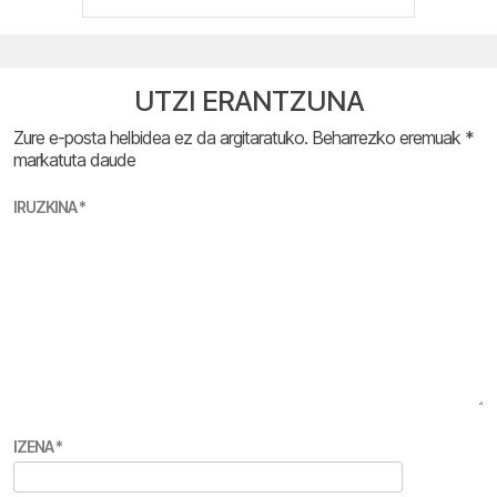
UTZI ERANTZUNA
Zure e-posta helbidea ez da argitaratuko.
Beharrezko eremuak
*
markatuta daude
IRUZKINA
*
IZENA
*