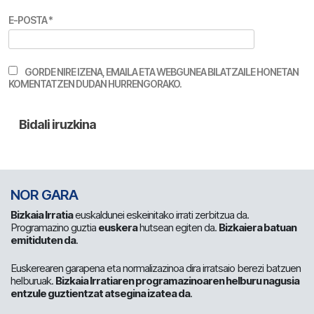
E-POSTA
*
GORDE NIRE IZENA, EMAILA ETA WEBGUNEA BILATZAILE HONETAN
KOMENTATZEN DUDAN HURRENGORAKO.
NOR GARA
Bizkaia Irratia
euskaldunei eskeinitako irrati zerbitzua da.
Programazino guztia
euskera
hutsean egiten da.
Bizkaiera batuan
emitiduten da
.
Euskerearen garapena eta normalizazinoa dira irratsaio berezi batzuen
helburuak.
Bizkaia Irratiaren programazinoaren helburu nagusia
entzule guztientzat atsegina izatea da
.