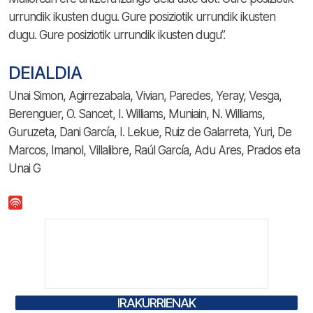
urrundik ikusten dugu. Gure posiziotik urrundik ikusten
dugu. Gure posiziotik urrundik ikusten dugu”.
DEIALDIA
Unai Simon, Agirrezabala, Vivian, Paredes, Yeray, Vesga,
Berenguer, O. Sancet, I. Williams, Muniain, N. Williams,
Guruzeta, Dani García, I. Lekue, Ruiz de Galarreta, Yuri, De
Marcos, Imanol, Villalibre, Raúl García, Adu Ares, Prados eta
Unai G
IRAKURRIENAK