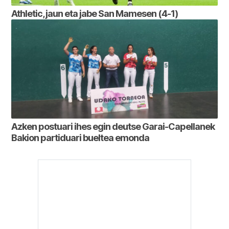
Athletic, jaun eta jabe San Mamesen (4-1)
Azken postuari ihes egin deutse Garai-Capellanek
Bakion partiduari bueltea emonda