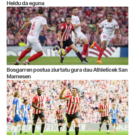
Heldu da eguna
Bosgarren postua ziurtatu gura dau Athleticek San
Mamesen