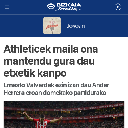
Jokoan
Athleticek maila ona
mantendu gura dau
etxetik kanpo
Ernesto Valverdek ezin izan dau Ander
Herrera eroan domekako partidurako