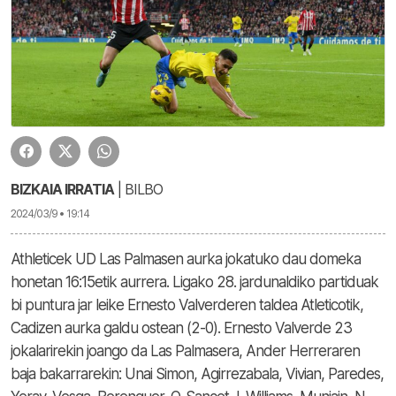
BIZKAIA IRRATIA
| BILBO
2024/03/9 • 19:14
Athleticek UD Las Palmasen aurka jokatuko dau domeka
honetan 16:15etik aurrera. Ligako 28. jardunaldiko partiduak
bi puntura jar leike Ernesto Valverderen taldea Atleticotik,
Cadizen aurka galdu ostean (2-0). Ernesto Valverde 23
jokalarirekin joango da Las Palmasera, Ander Herreraren
baja bakarrarekin: Unai Simon, Agirrezabala, Vivian, Paredes,