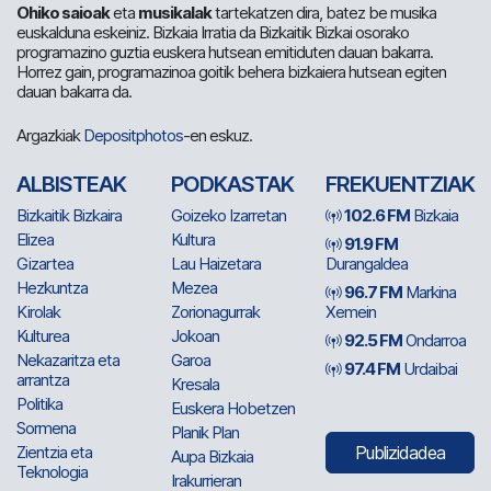
Ohiko saioak
eta
musikalak
tartekatzen dira, batez be musika
euskalduna eskeiniz. Bizkaia Irratia da Bizkaitik Bizkai osorako
programazino guztia euskera hutsean emitiduten dauan bakarra.
Horrez gain, programazinoa goitik behera bizkaiera hutsean egiten
dauan bakarra da.
Argazkiak
Depositphotos
-en eskuz.
ALBISTEAK
PODKASTAK
FREKUENTZIAK
Bizkaitik Bizkaira
Goizeko Izarretan
102.6 FM
Bizkaia
Elizea
Kultura
91.9 FM
Gizartea
Lau Haizetara
Durangaldea
Hezkuntza
Mezea
96.7 FM
Markina
Kirolak
Zorionagurrak
Xemein
Kulturea
Jokoan
92.5 FM
Ondarroa
Nekazaritza eta
Garoa
97.4 FM
Urdaibai
arrantza
Kresala
Politika
Euskera Hobetzen
Sormena
Planik Plan
Zientzia eta
Publizidadea
Aupa Bizkaia
Teknologia
Irakurrieran