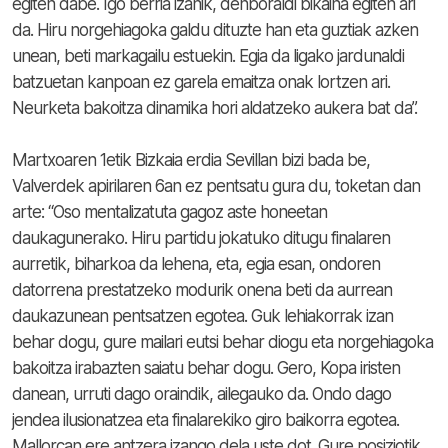
egiten dabe. Igo berria izanik, denboraldi bikaina egiten ari
da. Hiru norgehiagoka galdu dituzte han eta guztiak azken
unean, beti markagailu estuekin. Egia da ligako jardunaldi
batzuetan kanpoan ez garela emaitza onak lortzen ari.
Neurketa bakoitza dinamika hori aldatzeko aukera bat da”.
Martxoaren 1etik Bizkaia erdia Sevillan bizi bada be,
Valverdek apirilaren 6an ez pentsatu gura du, toketan dan
arte: “Oso mentalizatuta gagoz aste honeetan
daukagunerako. Hiru partidu jokatuko ditugu finalaren
aurretik, biharkoa da lehena, eta, egia esan, ondoren
datorrena prestatzeko modurik onena beti da aurrean
daukazunean pentsatzen egotea. Guk lehiakorrak izan
behar dogu, gure mailari eutsi behar diogu eta norgehiagoka
bakoitza irabazten saiatu behar dogu. Gero, Kopa iristen
danean, urruti dago oraindik, ailegauko da. Ondo dago
jendea ilusionatzea eta finalarekiko giro baikorra egotea.
Mallorcan ere antzera izango dela uste dot. Gure posiziotik