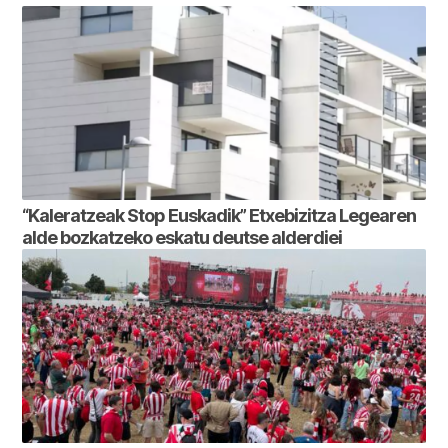
“Kaleratzeak Stop Euskadik” Etxebizitza Legearen
alde bozkatzeko eskatu deutse alderdiei