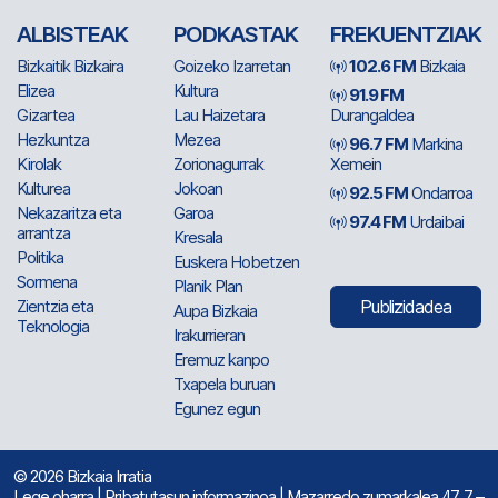
ALBISTEAK
PODKASTAK
FREKUENTZIAK
Bizkaitik Bizkaira
Goizeko Izarretan
102.6 FM
Bizkaia
Elizea
Kultura
91.9 FM
Gizartea
Lau Haizetara
Durangaldea
Hezkuntza
Mezea
96.7 FM
Markina
Kirolak
Zorionagurrak
Xemein
Kulturea
Jokoan
92.5 FM
Ondarroa
Nekazaritza eta
Garoa
97.4 FM
Urdaibai
arrantza
Kresala
Politika
Euskera Hobetzen
Sormena
Planik Plan
Zientzia eta
Publizidadea
Aupa Bizkaia
Teknologia
Irakurrieran
Eremuz kanpo
Txapela buruan
Egunez egun
© 2026 Bizkaia Irratia
Lege oharra
|
Pribatutasun informazinoa
| Mazarredo zumarkalea 47, 7 –