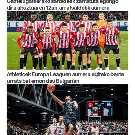
Gaztelugatxerako sarbideak zarratuta egongo
dira abuztuaren 12an, arratsaldetik aurrera
Athleticek Europa Leaguen aurrera egiteko beste
urrats bat emon dau Bulgarian