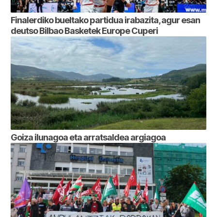
Finalerdiko bueltako partidua irabazita, agur esan
deutso Bilbao Basketek Europe Cuperi
Goiza ilunagoa eta arratsaldea argiagoa