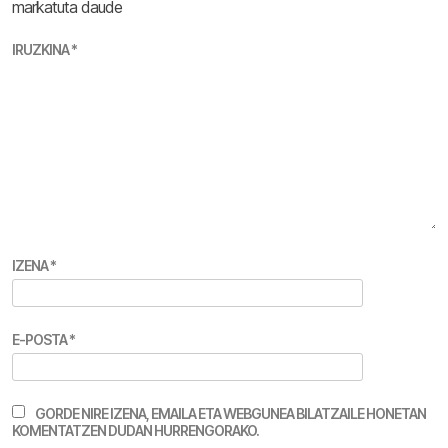
markatuta daude
IRUZKINA
*
IZENA
*
E-POSTA
*
GORDE NIRE IZENA, EMAILA ETA WEBGUNEA BILATZAILE HONETAN
KOMENTATZEN DUDAN HURRENGORAKO.