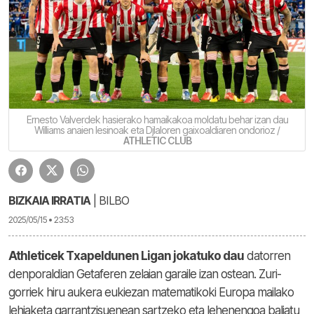
Ernesto Valverdek hasierako hamaikakoa moldatu behar izan dau
Williams anaien lesinoak eta Djlaloren gaixoaldiaren ondorioz /
ATHLETIC CLUB
BIZKAIA IRRATIA
| BILBO
2025/05/15 • 23:53
Athleticek Txapeldunen Ligan jokatuko dau
datorren
denporaldian Getaferen zelaian garaile izan ostean. Zuri-
gorriek hiru aukera eukiezan matematikoki Europa mailako
lehiaketa garrantzisuenean sartzeko eta lehenengoa baliatu