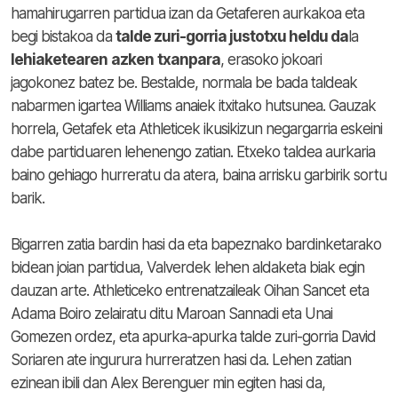
hamahirugarren partidua izan da Getaferen aurkakoa eta
begi bistakoa da
talde zuri-gorria justotxu heldu da
la
lehiaketearen
azken
txanpara
, erasoko jokoari
jagokonez batez be. Bestalde, normala be bada taldeak
nabarmen igartea Williams anaiek itxitako hutsunea. Gauzak
horrela, Getafek eta Athleticek ikusikizun negargarria eskeini
dabe partiduaren lehenengo zatian. Etxeko taldea aurkaria
baino gehiago hurreratu da atera, baina arrisku garbirik sortu
barik.
Bigarren zatia bardin hasi da eta bapeznako bardinketarako
bidean joian partidua, Valverdek lehen aldaketa biak egin
dauzan arte. Athleticeko entrenatzaileak Oihan Sancet eta
Adama Boiro zelairatu ditu Maroan Sannadi eta Unai
Gomezen ordez, eta apurka-apurka talde zuri-gorria David
Soriaren ate ingurura hurreratzen hasi da. Lehen zatian
ezinean ibili dan Alex Berenguer min egiten hasi da,