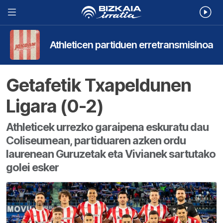
Athleticen partiduen erretransmisinoa
Getafetik Txapeldunen
Ligara (0-2)
Athleticek urrezko garaipena eskuratu dau
Coliseumean, partiduaren azken ordu
laurenean Guruzetak eta Vivianek sartutako
golei esker