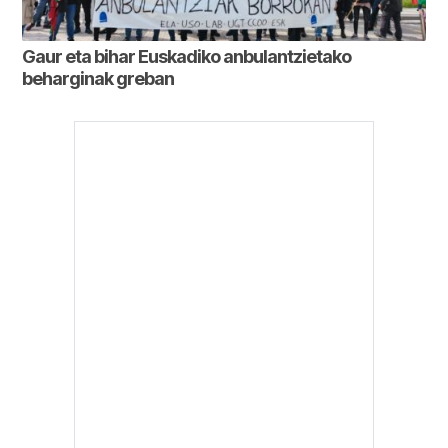
Gaur eta bihar Euskadiko anbulantzietako
beharginak greban