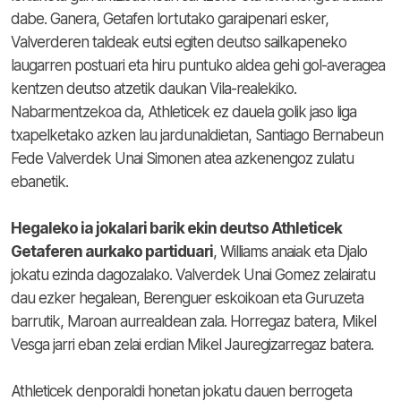
dabe. Ganera, Getafen lortutako garaipenari esker,
Valverderen taldeak eutsi egiten deutso sailkapeneko
laugarren postuari eta hiru puntuko aldea gehi gol-averagea
kentzen deutso atzetik daukan Vila-realekiko.
Nabarmentzekoa da, Athleticek ez dauela golik jaso liga
txapelketako azken lau jardunaldietan, Santiago Bernabeun
Fede Valverdek Unai Simonen atea azkenengoz zulatu
ebanetik.
Hegaleko ia jokalari barik ekin deutso Athleticek
Getaferen aurkako partiduari
, Williams anaiak eta Djalo
jokatu ezinda dagozalako. Valverdek Unai Gomez zelairatu
dau ezker hegalean, Berenguer eskoikoan eta Guruzeta
barrutik, Maroan aurrealdean zala. Horregaz batera, Mikel
Vesga jarri eban zelai erdian Mikel Jauregizarregaz batera.
Athleticek denporaldi honetan jokatu dauen berrogeta