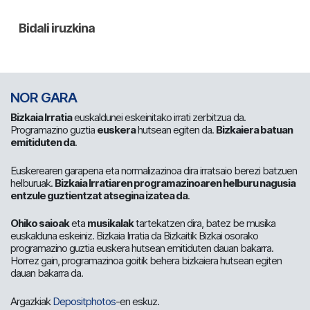
NOR GARA
Bizkaia Irratia
euskaldunei eskeinitako irrati zerbitzua da.
Programazino guztia
euskera
hutsean egiten da.
Bizkaiera batuan
emitiduten da
.
Euskerearen garapena eta normalizazinoa dira irratsaio berezi batzuen
helburuak.
Bizkaia Irratiaren programazinoaren helburu nagusia
entzule guztientzat atsegina izatea da
.
Ohiko saioak
eta
musikalak
tartekatzen dira, batez be musika
euskalduna eskeiniz. Bizkaia Irratia da Bizkaitik Bizkai osorako
programazino guztia euskera hutsean emitiduten dauan bakarra.
Horrez gain, programazinoa goitik behera bizkaiera hutsean egiten
dauan bakarra da.
Argazkiak
Depositphotos
-en eskuz.