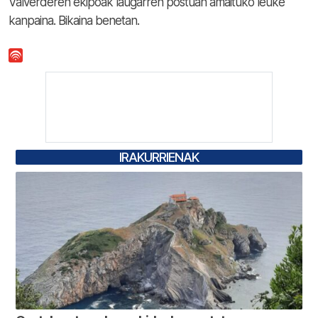
Valverderen ekipoak laugarren postuan amaituko leuke
kanpaina. Bikaina benetan.
IRAKURRIENAK