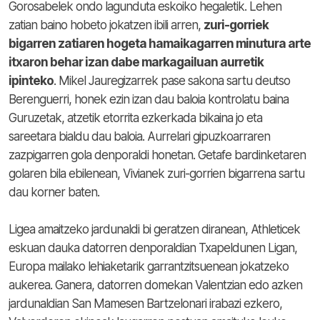
Gorosabelek ondo lagunduta eskoiko hegaletik. Lehen
zatian baino hobeto jokatzen ibili arren,
zuri-gorriek
bigarren zatiaren hogeta hamaikagarren minutura arte
itxaron behar izan dabe markagailuan aurretik
ipinteko
. Mikel Jauregizarrek pase sakona sartu deutso
Berenguerri, honek ezin izan dau baloia kontrolatu baina
Guruzetak, atzetik etorrita ezkerkada bikaina jo eta
sareetara bialdu dau baloia. Aurrelari gipuzkoarraren
zazpigarren gola denporaldi honetan. Getafe bardinketaren
golaren bila ebilenean, Vivianek zuri-gorrien bigarrena sartu
dau korner baten.
Ligea amaitzeko jardunaldi bi geratzen diranean, Athleticek
eskuan dauka datorren denporaldian Txapeldunen Ligan,
Europa mailako lehiaketarik garrantzitsuenean jokatzeko
aukerea. Ganera, datorren domekan Valentzian edo azken
jardunaldian San Mamesen Bartzelonari irabazi ezkero,