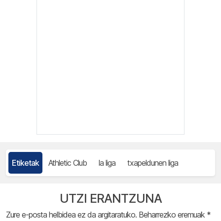
Etiketak
Athletic Club
la liga
txapeldunen liga
UTZI ERANTZUNA
Zure e-posta helbidea ez da argitaratuko.
Beharrezko eremuak
*