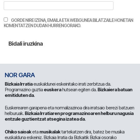
GORDE NIRE IZENA, EMAILA ETA WEBGUNEA BILATZAILE HONETAN
KOMENTATZEN DUDAN HURRENGORAKO.
NOR GARA
Bizkaia Irratia
euskaldunei eskeinitako irrati zerbitzua da.
Programazino guztia
euskera
hutsean egiten da.
Bizkaiera batuan
emitiduten da
.
Euskerearen garapena eta normalizazinoa dira irratsaio berezi batzuen
helburuak.
Bizkaia Irratiaren programazinoaren helburu nagusia
entzule guztientzat atsegina izatea da
.
Ohiko saioak
eta
musikalak
tartekatzen dira, batez be musika
euskalduna eskeiniz. Bizkaia Irratia da Bizkaitik Bizkai osorako