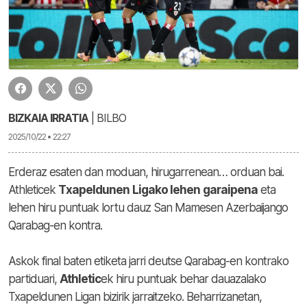
BIZKAIA IRRATIA
| BILBO
2025/10/22 • 22:27
Erderaz esaten dan moduan, hirugarrenean… orduan bai.
Athleticek
Txapeldunen
Ligako lehen
garaipena
eta
lehen hiru puntuak lortu dauz San Mamesen Azerbaijango
Qarabag-en kontra.
Askok final baten etiketa jarri deutse Qarabag-en kontrako
partiduari,
Athletic
ek hiru puntuak behar dauazalako
Txapeldunen Ligan bizirik jarraitzeko. Beharrizanetan,