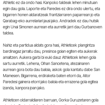
Athletic ez da ondo hasi. Kanpoko taldeak lehen minutuan
egin dau gola. Laporte eta Paredes ez dira ondo ulertu, eta
bigarren honen aldaratzeak frantziarraren paparrean jo eta
Qarabag-eko aurrelariari jausi jako. Andradek ez dau hutsik
egin Unai Simonen aurrean eta aurretik jarri dau Gurbanoven
taldea.
Nahiz eta partidua aldats gora hasi, Athleticek plangintza
bardinagaz jarraitu dau, presinoa goian egiten eta aukerak
amaitzen. Aukera garbi bi euki dauz Athleticek lehen gola
sartu aurretik. Lehena, Oihan Sancetena, atezainaren
aurrean gora bota dau baloia, askok gola kantatu dabe San
Mamesen. Bigarrena, erdiraketa baten etorri da, Aitor
Paredesi gainera etorri jako baloia eta errazena gola egitea
izanda, kanpora joan jako.
Athleticen oldarraldiaren barruan, Gorka Guruzetaren gola