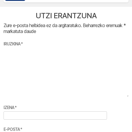
UTZI ERANTZUNA
Zure e-posta helbidea ez da argitaratuko.
Beharrezko eremuak
*
markatuta daude
IRUZKINA
*
IZENA
*
E-POSTA
*