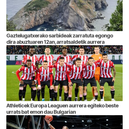
Gaztelugatxerako sarbideak zarratuta egongo
dira abuztuaren 12an, arratsaldetik aurrera
Athleticek Europa Leaguen aurrera egiteko beste
urrats bat emon dau Bulgarian