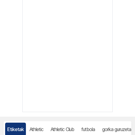
Etiketak
Athletic
Athletic Club
futbola
gorka guruzeta