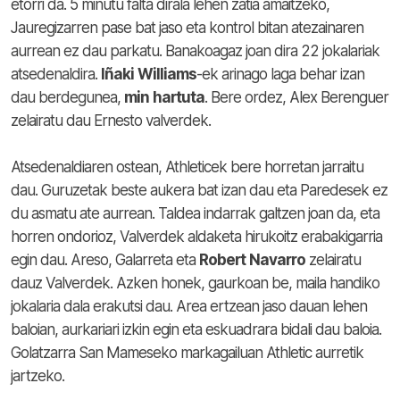
etorri da. 5 minutu falta dirala lehen zatia amaitzeko,
Jauregizarren pase bat jaso eta kontrol bitan atezainaren
aurrean ez dau parkatu. Banakoagaz joan dira 22 jokalariak
atsedenaldira.
Iñaki
Williams
-ek arinago laga behar izan
dau berdegunea,
min
hartuta
. Bere ordez, Alex Berenguer
zelairatu dau Ernesto valverdek.
Atsedenaldiaren ostean, Athleticek bere horretan jarraitu
dau. Guruzetak beste aukera bat izan dau eta Paredesek ez
du asmatu ate aurrean. Taldea indarrak galtzen joan da, eta
horren ondorioz, Valverdek aldaketa hirukoitz erabakigarria
egin dau. Areso, Galarreta eta
Robert
Navarro
zelairatu
dauz Valverdek. Azken honek, gaurkoan be, maila handiko
jokalaria dala erakutsi dau. Area ertzean jaso dauan lehen
baloian, aurkariari izkin egin eta eskuadrara bidali dau baloia.
Golatzarra San Mameseko markagailuan Athletic aurretik
jartzeko.