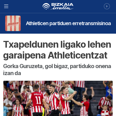
Athleticen partiduen erretransmisinoa
Txapeldunen ligako lehen
garaipena Athleticentzat
Gorka Guruzeta, gol bigaz, partiduko onena
izan da