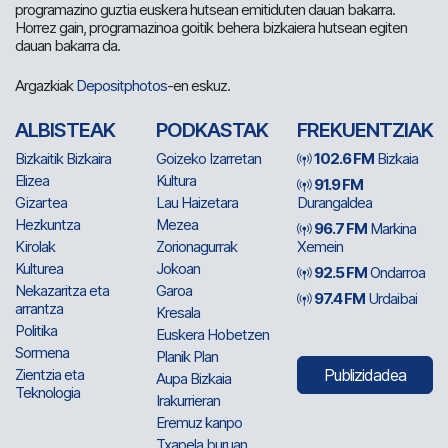
programazino guztia euskera hutsean emitiduten dauan bakarra.
Horrez gain, programazinoa goitik behera bizkaiera hutsean egiten
dauan bakarra da.
Argazkiak
Depositphotos
-en eskuz.
ALBISTEAK
PODKASTAK
FREKUENTZIAK
Bizkaitik Bizkaira
Goizeko Izarretan
102.6 FM
Bizkaia
Elizea
Kultura
91.9 FM
Gizartea
Lau Haizetara
Durangaldea
Hezkuntza
Mezea
96.7 FM
Markina
Kirolak
Zorionagurrak
Xemein
Kulturea
Jokoan
92.5 FM
Ondarroa
Nekazaritza eta
Garoa
97.4 FM
Urdaibai
arrantza
Kresala
Politika
Euskera Hobetzen
Sormena
Planik Plan
Zientzia eta
Publizidadea
Aupa Bizkaia
Teknologia
Irakurrieran
Eremuz kanpo
Txapela buruan