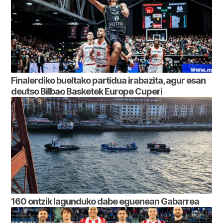
Finalerdiko bueltako partidua irabazita, agur esan
deutso Bilbao Basketek Europe Cuperi
160 ontzik lagunduko dabe eguenean Gabarrea