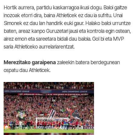
Hortik aurrera, partidu kaskarragoa ikusi dogu. Baloi galtze
inozoak etorri dira, baina Athleticek ez dau ia sufritu. Unai
Simonek ez dau lan handirik euki gaur. Halako baloi urruntze
baten, areaz kanpo Guruzetari jausi eta kontrola egin ostean,
airez emon eta sareetara bidali dau baloia. Gol bi eta MVP
saria Athleticeko aurrelariarentzat.
Merezitako
garaipena
zaleekin batera berdegunean
ospatu dau Athleticek.