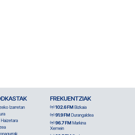
ODKASTAK
FREKUENTZIAK
zeko Izarretan
102.6 FM
Bizkaia
ura
91.9 FM
Durangaldea
 Haizetara
96.7 FM
Markina
zea
Xemein
ionagurrak