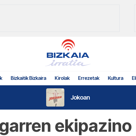
k
Bizkaitik Bizkaira
Kirolak
Errezetak
Kultura
El
Jokoan
igarren ekipazino 