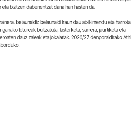
n eta bizitzen dabenentzat dana han hasten da.
inera, belaunaldiz belaunaldi iraun dau atxikimendu eta harrot
anako lotureak bultzatuta, lasterketa, sarrera, jaurtiketa eta
eroaten dauz zaleak eta jokalariak. 2026/27 denporaldirako Athl
aborduko.