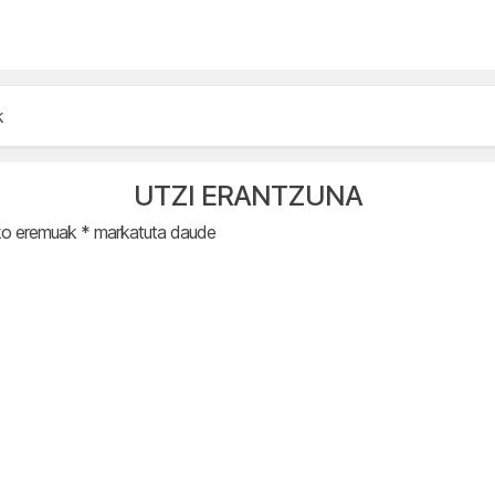
k
UTZI ERANTZUNA
ko eremuak
*
markatuta daude