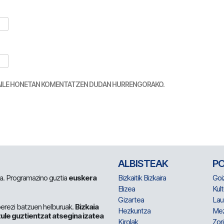
TZAILE HONETAN KOMENTATZEN DUDAN HURRENGORAKO.
ALBISTEAK
P
 da. Programazino guztia
euskera
Bizkaitik Bizkaira
Goi
Elizea
Kult
Gizartea
Lau
berezi batzuen helburuak.
Bizkaia
Hezkuntza
Me
ule guztientzat atsegina izatea
Kirolak
Zor