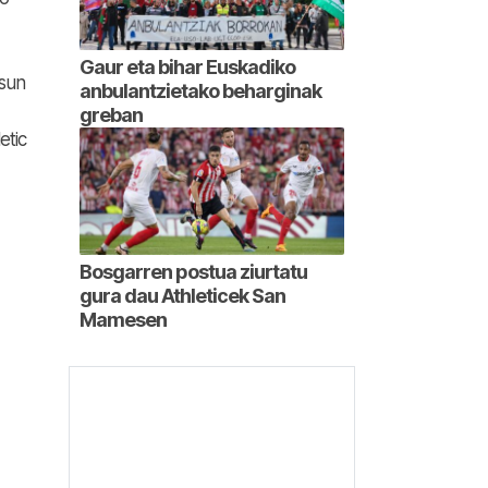
Gaur eta bihar Euskadiko
asun
anbulantzietako beharginak
greban
etic
Bosgarren postua ziurtatu
gura dau Athleticek San
Mamesen