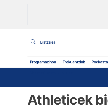
Bilatzailea
Programazinoa
Frekuentziak
Podkasta
Nekazaritza eta arrantza
Athleticek b