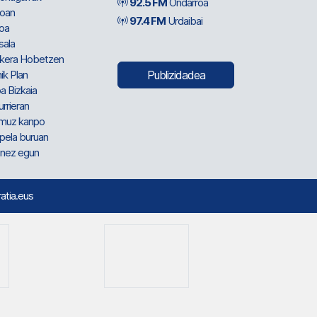
92.5 FM
Ondarroa
oan
97.4 FM
Urdaibai
oa
sala
kera Hobetzen
ik Plan
Publizidadea
a Bizkaia
urrieran
muz kanpo
pela buruan
nez egun
ratia.eus