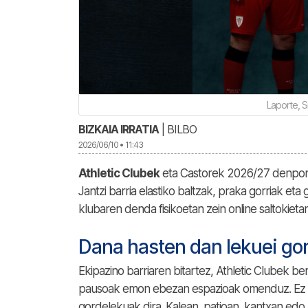
Laporte, S
BIZKAIA IRRATIA
| BILBO
2026/06/10 • 11:43
Athletic Clubek
eta Castorek 2026/27 denpor
Jantzi barria elastiko baltzak, praka gorriak et
klubaren denda fisikoetan zein online saltokietan
Dana hasten dan lekuei go
Ekipazino barriaren bitartez, Athletic Clubek b
pausoak emon ebezan espazioak omenduz. Ez di
gordelekuak dira. Kalean, patioan, kantxan edo