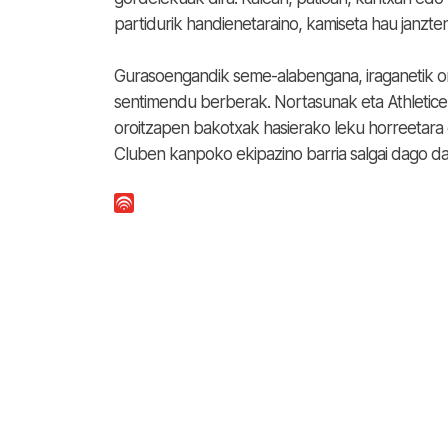
partidurik handienetaraino, kamiseta hau janzte
Gurasoengandik seme-alabengana, iraganetik ora
sentimendu berberak. Nortasunak eta Athleticeng
oroitzapen bakotxak hasierako leku horreetara 
Cluben kanpoko ekipazino barria salgai dago d