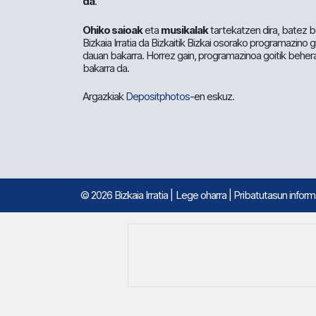
da
.
Ohiko saioak
eta
musikalak
tartekatzen dira, batez b
Bizkaia Irratia da Bizkaitik Bizkai osorako programazino
dauan bakarra. Horrez gain, programazinoa goitik beher
bakarra da.
Argazkiak
Depositphotos
-en eskuz.
© 2026 Bizkaia Irratia
|
Lege oharra
|
Pribatutasun infor