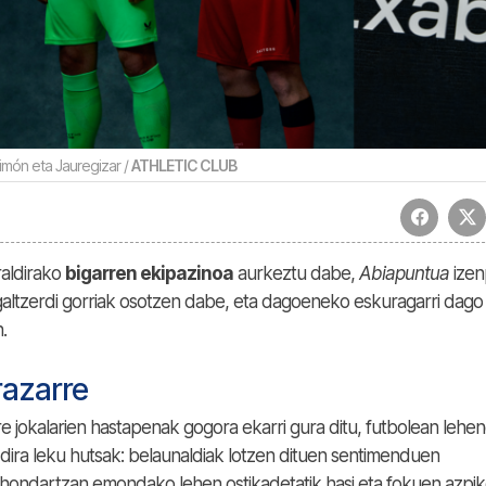
imón eta Jauregizar /
ATHLETIC CLUB
aldirako
bigarren ekipazinoa
aurkeztu dabe,
Abiapuntua
izen
a galtzerdi gorriak osotzen dabe, eta dagoeneko eskuragarri dago
.
razarre
ere jokalarien hastapenak gogora ekarri gura ditu, futbolean leh
ra leku hutsak: belaunaldiak lotzen dituen sentimenduen
 hondartzan emondako lehen ostikadetatik hasi eta fokuen azpi