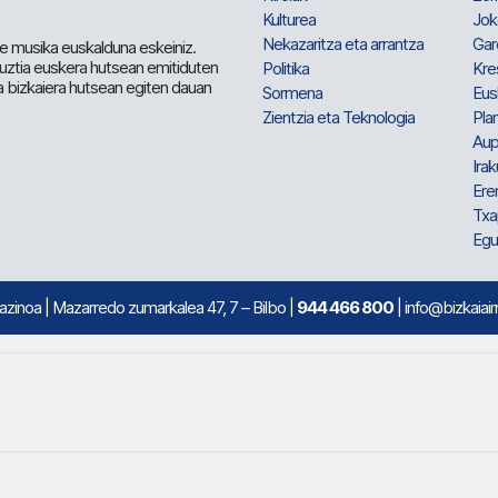
Kulturea
Jok
Nekazaritza eta arrantza
Gar
e musika euskalduna eskeiniz.
 guztia euskera hutsean emitiduten
Politika
Kre
a bizkaiera hutsean egiten dauan
Sormena
Eus
Zientzia eta Teknologia
Plan
Aup
Irak
Ere
Txa
Egu
mazinoa
| Mazarredo zumarkalea 47, 7 – Bilbo |
944 466 800
| info@bizkaiair