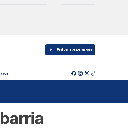
Entzun zuzenean
izea
barria