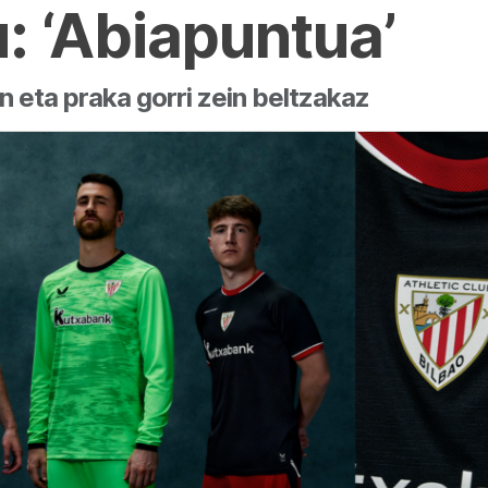
: ‘Abiapuntua’
n eta praka gorri zein beltzakaz