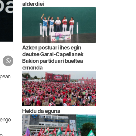
alderdiei
Azken postuari ihes egin
deutse Garai-Capellanek
Bakion partiduari bueltea
emonda
pean.
Heldu da eguna
enengo
ko