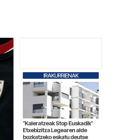
IRAKURRIENAK
“Kaleratzeak Stop Euskadik”
Etxebizitza Legearen alde
bozkatzeko eskatu deutse