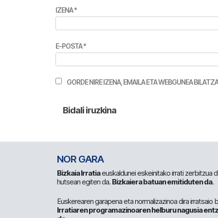
IZENA
*
E-POSTA
*
GORDE NIRE IZENA, EMAILA ETA WEBGUNEA BILA
NOR GARA
Bizkaia Irratia
euskaldunei eskeinitako irrati zerbitzua
hutsean egiten da.
Bizkaiera batuan emitiduten da
.
Euskerearen garapena eta normalizazinoa dira irratsaio 
Irratiaren programazinoaren helburu nagusia entz