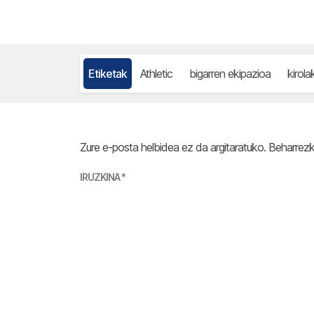
Etiketak
Athletic
bigarren ekipazioa
kirola
Zure e-posta helbidea ez da argitaratuko.
Beharrez
IRUZKINA
*