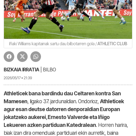
Iñaki Williams kapitainak sartu dau bilbotarren gola /
ATHLETIC CLUB
BIZKAIA IRRATIA
| BILBO
2026/05/17 • 21:39
Athleticek bana bardindu dau Celtaren kontra San
Mamesen
, ligako 37. jardunaldian. Ondorioz,
Athleticek
agur esan deutse datorren denporaldian Europan
jokatzeko aukerei, Ernesto Valverde eta Iñigo
Lekueren azken partiduan Katedralean
. Horren harira,
biak izan dira omenduak partiduari ekin aurretik, baina