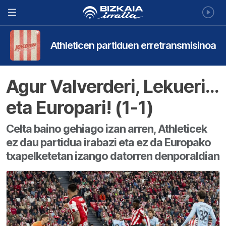
Athleticen partiduen erretransmisinoa
Agur Valverderi, Lekueri…
eta Europari! (1-1)
Celta baino gehiago izan arren, Athleticek
ez dau partidua irabazi eta ez da Europako
txapelketetan izango datorren denporaldian