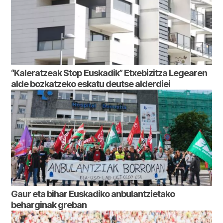
“Kaleratzeak Stop Euskadik” Etxebizitza Legearen
alde bozkatzeko eskatu deutse alderdiei
Gaur eta bihar Euskadiko anbulantzietako
beharginak greban