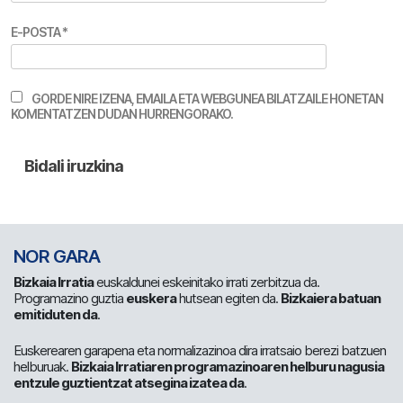
E-POSTA
*
GORDE NIRE IZENA, EMAILA ETA WEBGUNEA BILATZAILE HONETAN
KOMENTATZEN DUDAN HURRENGORAKO.
NOR GARA
Bizkaia Irratia
euskaldunei eskeinitako irrati zerbitzua da.
Programazino guztia
euskera
hutsean egiten da.
Bizkaiera batuan
emitiduten da
.
Euskerearen garapena eta normalizazinoa dira irratsaio berezi batzuen
helburuak.
Bizkaia Irratiaren programazinoaren helburu nagusia
entzule guztientzat atsegina izatea da
.