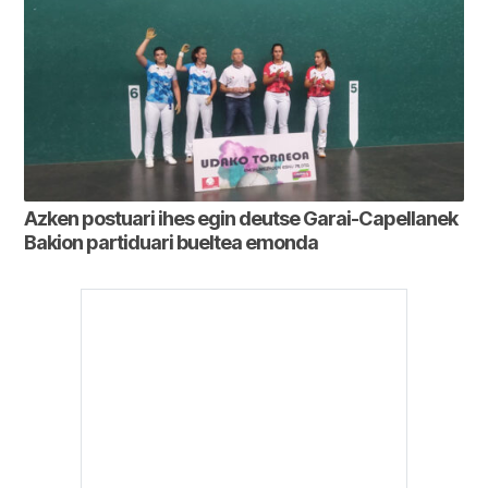
Azken postuari ihes egin deutse Garai-Capellanek
Bakion partiduari bueltea emonda