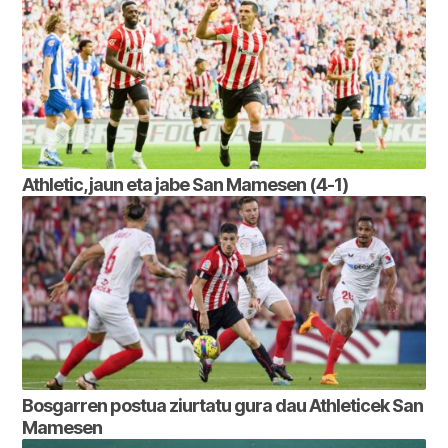
Athletic, jaun eta jabe San Mamesen (4-1)
Bosgarren postua ziurtatu gura dau Athleticek San
Mamesen