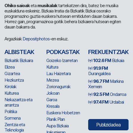
Ohiko saioak
eta
musikalak
tartekatzen dira, batez be musika
euskalduna eskeiniz. Bizkaia Irratia da Bizkaitik Bizkai osorako
programazino guztia euskera hutsean emitiduten dauan bakarra.
Horrez gain, programazinoa goitik behera bizkaiera hutsean egiten
dauan bakarra da.
Argazkiak
Depositphotos
-en eskuz.
ALBISTEAK
PODKASTAK
FREKUENTZIAK
Bizkaitik Bizkaira
Goizeko Izarretan
102.6 FM
Bizkaia
Elizea
Kultura
91.9 FM
Gizartea
Lau Haizetara
Durangaldea
Hezkuntza
Mezea
96.7 FM
Markina
Kirolak
Zorionagurrak
Xemein
Kulturea
Jokoan
92.5 FM
Ondarroa
Nekazaritza eta
Garoa
97.4 FM
Urdaibai
arrantza
Kresala
Politika
Euskera Hobetzen
Sormena
Planik Plan
Zientzia eta
Publizidadea
Aupa Bizkaia
Teknologia
Irakurrieran