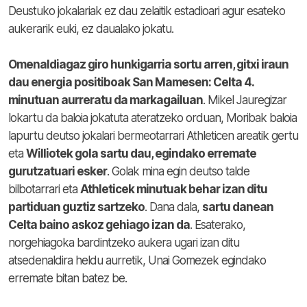
Deustuko jokalariak ez dau zelaitik estadioari agur esateko
aukerarik euki, ez daualako jokatu.
Omenaldiagaz giro hunkigarria sortu arren, gitxi iraun
dau energia positiboak San Mamesen: Celta 4.
minutuan aurreratu da markagailuan
. Mikel Jauregizar
lokartu da baloia jokatuta ateratzeko orduan, Moribak baloia
lapurtu deutso jokalari bermeotarrari Athleticen areatik gertu
eta
Williotek gola sartu dau, egindako erremate
gurutzatuari esker
. Golak mina egin deutso talde
bilbotarrari eta
Athleticek minutuak behar izan ditu
partiduan guztiz sartzeko
. Dana dala,
sartu danean
Celta baino askoz gehiago izan da
. Esaterako,
norgehiagoka bardintzeko aukera ugari izan ditu
atsedenaldira heldu aurretik, Unai Gomezek egindako
erremate bitan batez be.