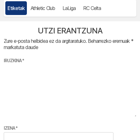
Etiketak
Athletic Club
LaLiga
RC Celta
UTZI ERANTZUNA
Zure e-posta helbidea ez da argitaratuko.
Beharrezko eremuak
*
markatuta daude
IRUZKINA
*
IZENA
*