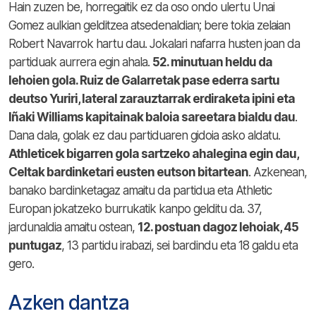
Hain zuzen be, horregaitik ez da oso ondo ulertu Unai
Gomez aulkian gelditzea atsedenaldian; bere tokia zelaian
Robert Navarrok hartu dau. Jokalari nafarra husten joan da
partiduak aurrera egin ahala.
52. minutuan heldu da
lehoien gola. Ruiz de Galarretak pase ederra sartu
deutso Yuriri, lateral zarauztarrak erdiraketa ipini eta
Iñaki Williams kapitainak baloia sareetara bialdu dau
.
Dana dala, golak ez dau partiduaren gidoia asko aldatu.
Athleticek bigarren gola sartzeko ahalegina egin dau,
Celtak bardinketari eusten eutson bitartean
. Azkenean,
banako bardinketagaz amaitu da partidua eta Athletic
Europan jokatzeko burrukatik kanpo gelditu da. 37,
jardunaldia amaitu ostean,
12. postuan dagoz lehoiak, 45
puntugaz
, 13 partidu irabazi, sei bardindu eta 18 galdu eta
gero.
Azken dantza