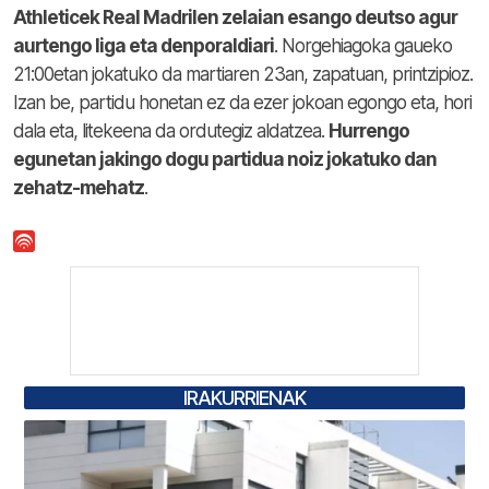
Athleticek Real Madrilen zelaian esango deutso agur
aurtengo liga eta denporaldiari
. Norgehiagoka gaueko
21:00etan jokatuko da martiaren 23an, zapatuan, printzipioz.
Izan be, partidu honetan ez da ezer jokoan egongo eta, hori
dala eta, litekeena da ordutegiz aldatzea.
Hurrengo
egunetan jakingo dogu partidua noiz jokatuko dan
zehatz-mehatz
.
IRAKURRIENAK