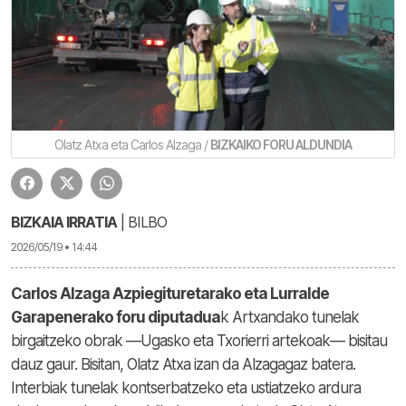
Olatz Atxa eta Carlos Alzaga /
BIZKAIKO FORU ALDUNDIA
BIZKAIA IRRATIA
| BILBO
2026/05/19 • 14:44
Carlos Alzaga Azpiegituretarako eta Lurralde
Garapenerako foru diputadua
k Artxandako tunelak
birgaitzeko obrak —Ugasko eta Txorierri artekoak— bisitau
dauz gaur. Bisitan, Olatz Atxa izan da Alzagagaz batera.
Interbiak tunelak kontserbatzeko eta ustiatzeko ardura