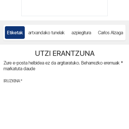
Etiketak
artxandako tunelak
azpiegitura
Carlos Alzaga
UTZI ERANTZUNA
Zure e-posta helbidea ez da argitaratuko.
Beharrezko eremuak
*
markatuta daude
IRUZKINA
*