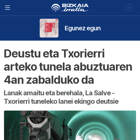
Egunez egun
Deustu eta Txorierri
arteko tunela abuztuaren
4an zabalduko da
Lanak amaitu eta berehala, La Salve -
Txorierri tuneleko lanei ekingo deutsie