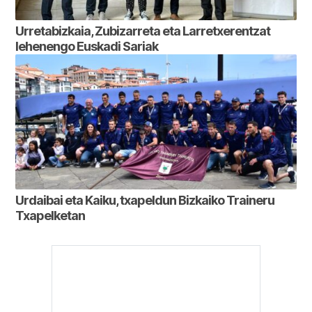
Urretabizkaia, Zubizarreta eta Larretxerentzat
lehenengo Euskadi Sariak
Urdaibai eta Kaiku, txapeldun Bizkaiko Traineru
Txapelketan