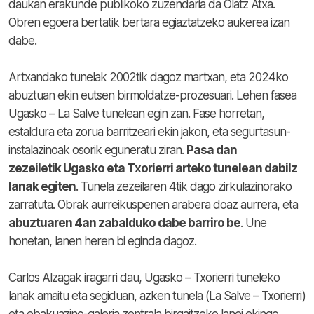
daukan erakunde publikoko zuzendaria da Olatz Atxa.
Obren egoera bertatik bertara egiaztatzeko aukerea izan
dabe.
Artxandako tunelak 2002tik dagoz martxan, eta 2024ko
abuztuan ekin eutsen birmoldatze-prozesuari. Lehen fasea
Ugasko – La Salve tunelean egin zan. Fase horretan,
estaldura eta zorua barritzeari ekin jakon, eta segurtasun-
instalazinoak osorik eguneratu ziran.
Pasa dan
zezeiletik Ugasko eta Txorierri arteko tunelean dabilz
lanak egiten
. Tunela zezeilaren 4tik dago zirkulazinorako
zarratuta. Obrak aurreikuspenen arabera doaz aurrera, eta
abuztuaren 4an zabalduko dabe barriro be
. Une
honetan, lanen heren bi eginda dagoz.
Carlos Alzagak iragarri dau, Ugasko – Txorierri tuneleko
lanak amaitu eta segiduan, azken tunela (La Salve – Txorierri)
eta ebakuazino-galeria zentrala birgaitzeko lanei ekingo