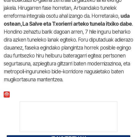
jakela. Hirugarren fase horretan, Artxandako tunelek
erreforma integrala osotu ahal izango da. Horretarako,
uda
ostean, La Salve eta Txorierri arteko tunela itxiko dabe
.
Hondino zehaztu barik dagoan arren, 7 hile inguru beharko
dira azken tuneleko lanak egiteko. Foru diputaduak adierazo
dauanez, faseka egindako plangintza horrek posible egingo
dau funtsezko hiru helburu bateragarri egitea: pertsonen
segurtasuna, azpiegitura giltzarri baten modernizazinoa, eta
metropoli-inguruneko bide-korridore nagusietako baten
mugikortasuna mantentzea.