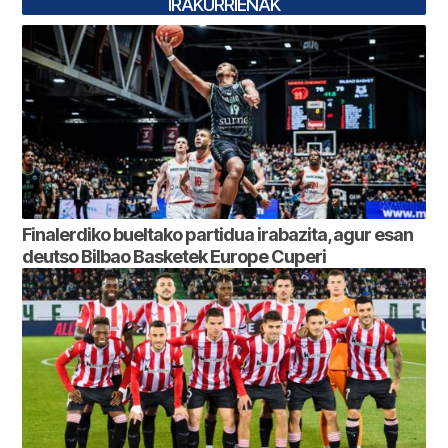
IRAKURRIENAK
Finalerdiko bueltako partidua irabazita, agur esan
deutso Bilbao Basketek Europe Cuperi