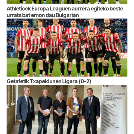
Athleticek Europa Leaguen aurrera egiteko beste
urrats bat emon dau Bulgarian
Getafetik Txapeldunen Ligara (0-2)