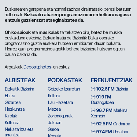
Euskerearen garapena eta normalizazinoa dira irratsaio berezi batzuen
helburuak.
Bizkaia Irratiaren programazinoaren helburu nagusia
entzule guztientzat atsegina izatea da
.
Ohiko saioak
eta
musikalak
tartekatzen dira, batez be musika
euskalduna eskeiniz. Bizkaia Irratia da Bizkaitik Bizkai osorako
programazino guztia euskera hutsean emitiduten dauan bakarra.
Horrez gain, programazinoa goitik behera bizkaiera hutsean egiten
dauan bakarra da.
Argazkiak
Depositphotos
-en eskuz.
ALBISTEAK
PODKASTAK
FREKUENTZIAK
Bizkaitik Bizkaira
Goizeko Izarretan
102.6 FM
Bizkaia
Elizea
Kultura
91.9 FM
Gizartea
Lau Haizetara
Durangaldea
Hezkuntza
Mezea
96.7 FM
Markina
Kirolak
Zorionagurrak
Xemein
Kulturea
Jokoan
92.5 FM
Ondarroa
Nekazaritza eta
Garoa
97.4 FM
Urdaibai
arrantza
Kresala