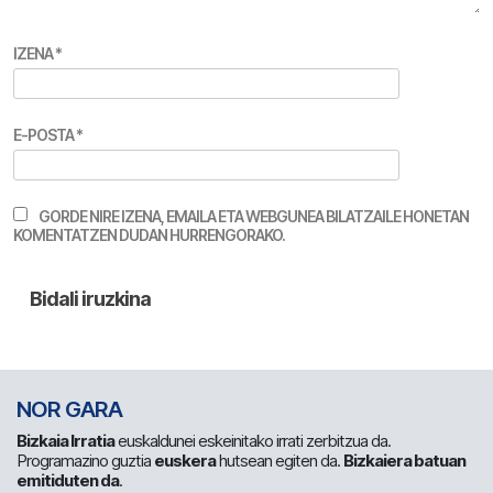
IZENA
*
E-POSTA
*
GORDE NIRE IZENA, EMAILA ETA WEBGUNEA BILATZAILE HONETAN
KOMENTATZEN DUDAN HURRENGORAKO.
NOR GARA
Bizkaia Irratia
euskaldunei eskeinitako irrati zerbitzua da.
Programazino guztia
euskera
hutsean egiten da.
Bizkaiera batuan
emitiduten da
.