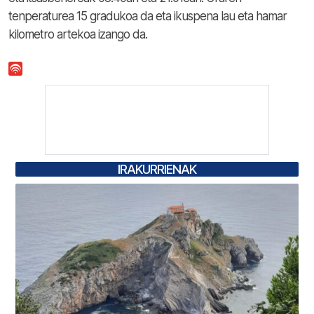
tenperaturea 15 gradukoa da eta ikuspena lau eta hamar
kilometro artekoa izango da.
IRAKURRIENAK