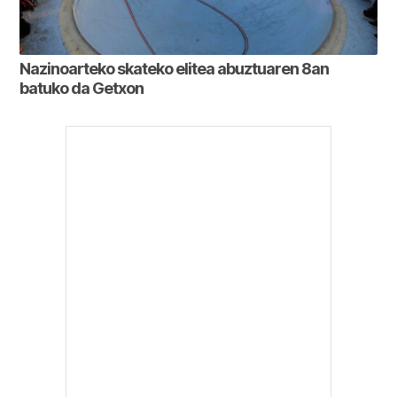
Nazinoarteko skateko elitea abuztuaren 8an
batuko da Getxon