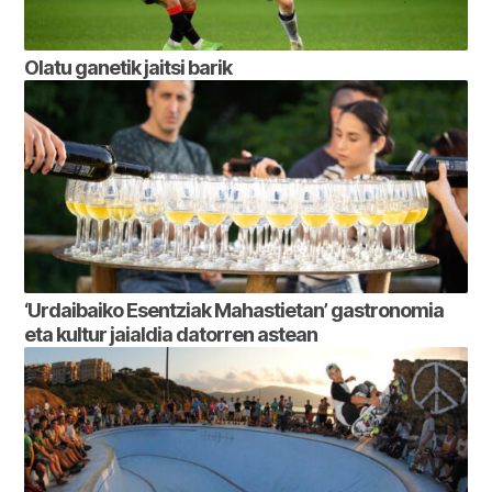
Olatu ganetik jaitsi barik
‘Urdaibaiko Esentziak Mahastietan’ gastronomia
eta kultur jaialdia datorren astean