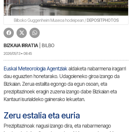
Bilboko Guggenheim Museoa hodeipean /
DEPOSITPHOTOS
BIZKAIA IRRATIA
| BILBO
2026/05/13 • 08:45
Euskal Meteorologia Agentziak
aldaketa nabarmena iragarri
dau eguazten honetarako. Udagoieneko giroa izango da
Bizkaian. Zerua estalita egongo da egun osoan, eta
prezipitazinoek eragin zuzena izango dabe Bizkaian eta
Kantauri isurialdeko gainerako lekuetan.
Zeru estalia eta euria
Prezipitazinoak nagusi izango dira, eta nabarmenago