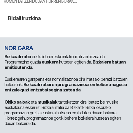
KOMENTATZEN DUDAN HURRENGORAKO.
NOR GARA
Bizkaia Irratia
euskaldunei eskeinitako irrati zerbitzua da.
Programazino guztia
euskera
hutsean egiten da.
Bizkaiera batuan
emitiduten da
.
Euskerearen garapena eta normalizazinoa dira irratsaio berezi batzuen
helburuak.
Bizkaia Irratiaren programazinoaren helburu nagusia
entzule guztientzat atsegina izatea da
.
Ohiko saioak
eta
musikalak
tartekatzen dira, batez be musika
euskalduna eskeiniz. Bizkaia Irratia da Bizkaitik Bizkai osorako
programazino guztia euskera hutsean emitiduten dauan bakarra.
Horrez gain, programazinoa goitik behera bizkaiera hutsean egiten
dauan bakarra da.