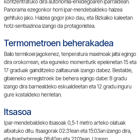
kontzentratuko dira autonomia-erkidegoaren iparraldean.
Panorama ezegonkor horri ipar-mendebaldeko haizea
gehituko jako. Haizea gogor joko dau, eta Bizkaiko kaleetan
hotz-sentsazinoa izango da protagonistea.
Termometroen beherakadea
Balio termikoei jagokenez, tenperatura maximoak jaitsi egingo
dira orokorrean, eta eguneko momenturik epelenetan 15 eta
17 graduak gainditzeko zailtasunak izango dabez. Bestalde,
gitxieneko erregistroek be behera egingo dabe: 8 gradu
izango dira barnealdeko eskualdeetan eta 12 gradu inguru
gure kostaldeko herrietan.
Itsasoa
Ipar-mendebaldeko itsasoak 0,5-1 metro arteko olatuak
altxatuko ditu. Itsasgorak 02:31ean eta 15:03an izango dira,
eta itsasbehereak 08:40an eta 21:01ean. Uraren