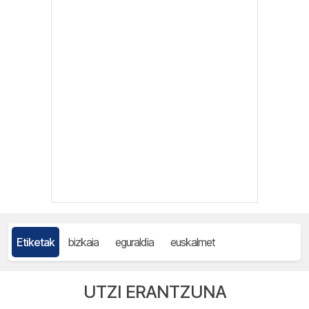
Etiketak
bizkaia
eguraldia
euskalmet
UTZI ERANTZUNA