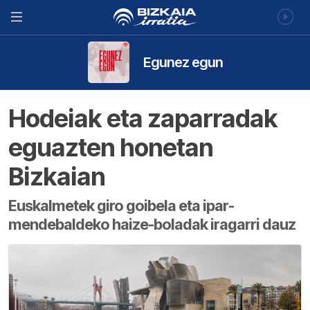
Egunez egun
Hodeiak eta zaparradak
eguazten honetan
Bizkaian
Euskalmetek giro goibela eta ipar-
mendebaldeko haize-boladak iragarri dauz