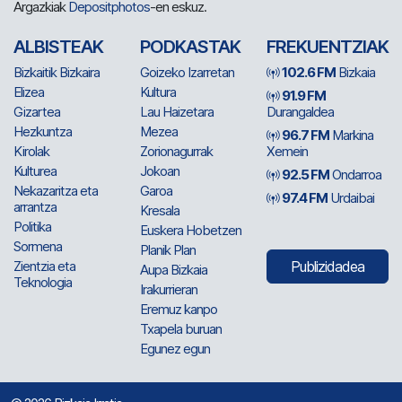
Argazkiak
Depositphotos
-en eskuz.
ALBISTEAK
PODKASTAK
FREKUENTZIAK
Bizkaitik Bizkaira
Goizeko Izarretan
102.6 FM
Bizkaia
Elizea
Kultura
91.9 FM
Gizartea
Lau Haizetara
Durangaldea
Hezkuntza
Mezea
96.7 FM
Markina
Kirolak
Zorionagurrak
Xemein
Kulturea
Jokoan
92.5 FM
Ondarroa
Nekazaritza eta
Garoa
97.4 FM
Urdaibai
arrantza
Kresala
Politika
Euskera Hobetzen
Sormena
Planik Plan
Zientzia eta
Publizidadea
Aupa Bizkaia
Teknologia
Irakurrieran
Eremuz kanpo
Txapela buruan
Egunez egun