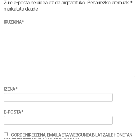
Zure e-posta helbidea ez da argitaratuko.
Beharrezko eremuak
*
markatuta daude
IRUZKINA
*
IZENA
*
E-POSTA
*
GORDE NIRE IZENA, EMAILA ETA WEBGUNEA BILATZAILE HONETAN