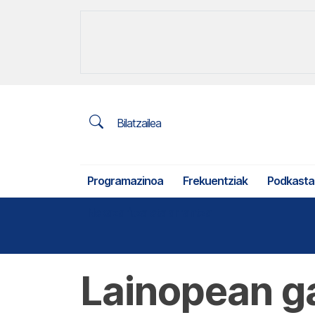
Bilatzailea
Programazinoa
Frekuentziak
Podkasta
Nekazaritza eta arrantza
Lainopean ga