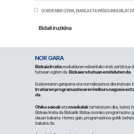
GORDE NIRE IZENA, EMAILA ETA WEBGUNEA BILA
NOR GARA
Bizkaia Irratia
euskaldunei eskeinitako irrati zerbitzua
hutsean egiten da.
Bizkaiera batuan emitiduten da
.
Euskerearen garapena eta normalizazinoa dira irratsaio 
Irratiaren programazinoaren helburu nagusia entz
da
.
Ohiko saioak
eta
musikalak
tartekatzen dira, batez b
Bizkaia Irratia da Bizkaitik Bizkai osorako programazino
dauan bakarra. Horrez gain, programazinoa goitik beher
bakarra da.