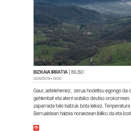
BIZKAIA IRRATIA
| BILBO
2026/05/18 • 06:50
Gaur, astelehenez, zerua hodeitsu egongo da on
gehienbat eta aterri eutsiko deutso orokorrean.
zaparrada txiki batzuk bota leikez. Tenperatur
Barrualdean haizea noraezean ibiliko da eta kost