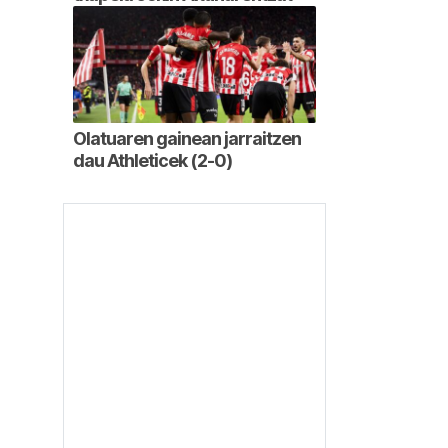
Olatuaren gainean jarraitzen
dau Athleticek (2-0)