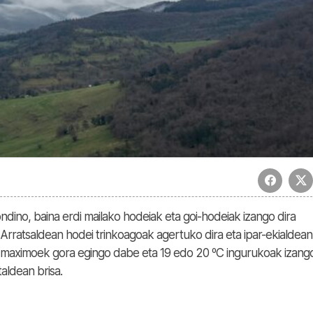
dino, baina erdi mailako hodeiak eta goi-hodeiak izango dira
 Arratsaldean hodei trinkoagoak agertuko dira eta ipar-ekialdean
a maximoek gora egingo dabe eta 19 edo 20 ºC ingurukoak izango
aldean brisa.