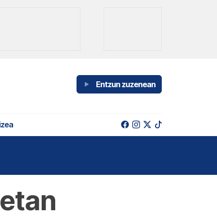
Entzun zuzenean
izea
letan