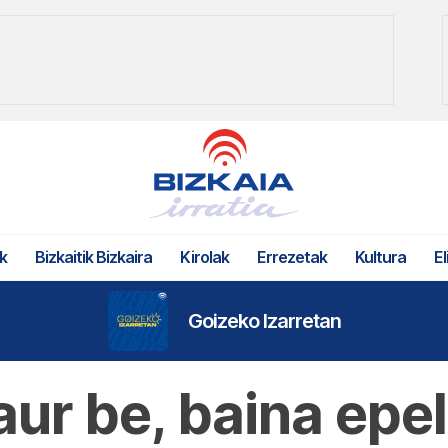
k
Bizkaitik Bizkaira
Kirolak
Errezetak
Kultura
El
Goizeko Izarretan
ur be, baina epe