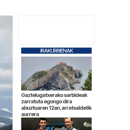
IRAKURRIENAK
Gaztelugatxerako sarbideak
zarratuta egongo dira
abuztuaren 12an, arratsaldetik
aurrera