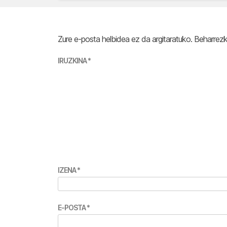
Zure e-posta helbidea ez da argitaratuko.
Beharrez
IRUZKINA
*
IZENA
*
E-POSTA
*