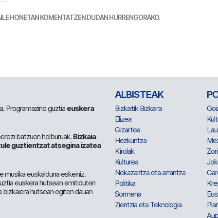
TZAILE HONETAN KOMENTATZEN DUDAN HURRENGORAKO.
ALBISTEAK
P
 da. Programazino guztia
euskera
Bizkaitik Bizkaira
Goi
Elizea
Kult
Gizartea
Lau
berezi batzuen helburuak.
Bizkaia
Hezkuntza
Me
ule guztientzat atsegina izatea
Kirolak
Zor
Kulturea
Jok
Nekazaritza eta arrantza
Gar
e musika euskalduna eskeiniz.
 guztia euskera hutsean emitiduten
Politika
Kre
a bizkaiera hutsean egiten dauan
Sormena
Eus
Zientzia eta Teknologia
Plan
Aup