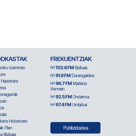
ODKASTAK
FREKUENTZIAK
zeko Izarretan
102.6 FM
Bizkaia
ura
91.9 FM
Durangaldea
 Haizetara
96.7 FM
Markina
zea
Xemein
ionagurrak
92.5 FM
Ondarroa
oan
97.4 FM
Urdaibai
oa
sala
kera Hobetzen
ik Plan
Publizidadea
a Bizkaia