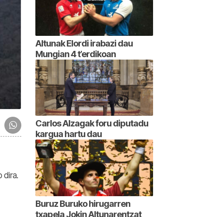
Altunak Elordi irabazi dau
Mungian 4 t’erdikoan
Carlos Alzagak foru diputadu
kargua hartu dau
 dira.
Buruz Buruko hirugarren
txapela Jokin Altunarentzat