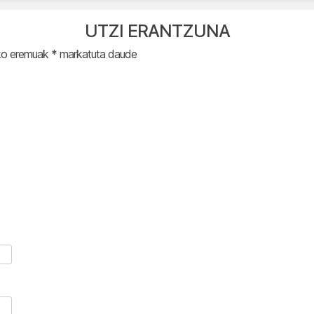
UTZI ERANTZUNA
ko eremuak
*
markatuta daude