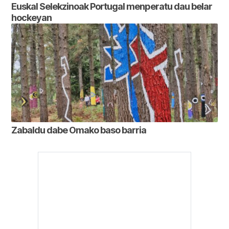
Euskal Selekzinoak Portugal menperatu dau belar
hockeyan
Zabaldu dabe Omako baso barria