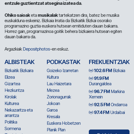
entzule guztientzat atsegina izatea da
.
Ohiko saioak
eta
musikalak
tartekatzen dira, batez be musika
euskalduna eskeiniz. Bizkaia Irratia da Bizkaitik Bizkai osorako
programazino guztia euskera hutsean emitiduten dauan bakarra.
Horrez gain, programazinoa goitik behera bizkaiera hutsean egiten
dauan bakarra da.
Argazkiak
Depositphotos
-en eskuz.
ALBISTEAK
PODKASTAK
FREKUENTZIAK
Bizkaitik Bizkaira
Goizeko Izarretan
102.6 FM
Bizkaia
Elizea
Kultura
91.9 FM
Gizartea
Lau Haizetara
Durangaldea
Hezkuntza
Mezea
96.7 FM
Markina
Kirolak
Zorionagurrak
Xemein
Kulturea
Jokoan
92.5 FM
Ondarroa
Nekazaritza eta
Garoa
97.4 FM
Urdaibai
arrantza
Kresala
Politika
Euskera Hobetzen
Sormena
Planik Plan