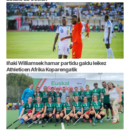
Iñaki Williamsek hamar partidu galdu leikez
Athleticen Afrika Koparengatik