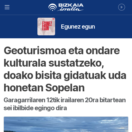
Egunez egun
Geoturismoa eta ondare
kulturala sustatzeko,
doako bisita gidatuak uda
honetan Sopelan
Garagarrilaren 12tik irailaren 20ra bitartean
sei ibilbide egingo dira