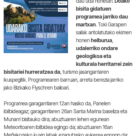
dau uda honetan.
Doako
bisita gidatuen
programea jarriko dau
martxan
. Toki Garapen
sailak antolatutako ekimen
honen
helburua
,
udalerriko ondare
geologikoa eta
kulturala herritarrei zein
bisitariei hurreratzea da
, turismo jasangarriaren
ikuspegitik. Programearen barruan, arreta berezia jarriko
jako Bizkaiko Flyschren balioari.
Programea garagarrilaren 12an hasiko da, Panelen
ibilbideagaz; garagarrilaren 26an Santa Marina baseliza eta
Munarri bisitauko dira; abuztuaren lehen egunean
Meteoritoaren ibilbidea egingo da; abuztuaren 16an
Meñakozeko kuxin labak ezagutzeko aukerea egongo da;