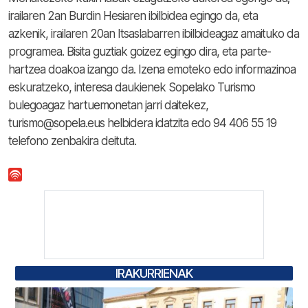
irailaren 2an Burdin Hesiaren ibilbidea egingo da, eta
azkenik, irailaren 20an Itsaslabarren ibilbideagaz amaituko da
programea. Bisita guztiak goizez egingo dira, eta parte-
hartzea doakoa izango da. Izena emoteko edo informazinoa
eskuratzeko, interesa daukienek Sopelako Turismo
bulegoagaz hartuemonetan jarri daitekez,
turismo@sopela.eus helbidera idatzita edo 94 406 55 19
telefono zenbakira deituta.
IRAKURRIENAK