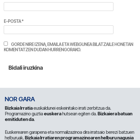
E-POSTA
*
GORDE NIRE IZENA, EMAILA ETA WEBGUNEA BILATZAILE HONETAN
KOMENTATZEN DUDAN HURRENGORAKO.
NOR GARA
Bizkaia Irratia
euskaldunei eskeinitako irrati zerbitzua da.
Programazino guztia
euskera
hutsean egiten da.
Bizkaiera batuan
emitiduten da
.
Euskerearen garapena eta normalizazinoa dira irratsaio berezi batzuen
helburuak.
Bizkaia Irratiaren programazinoaren helburu nagusia