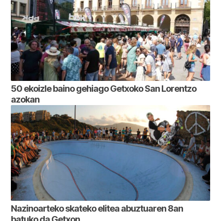
50 ekoizle baino gehiago Getxoko San Lorentzo
azokan
Nazinoarteko skateko elitea abuztuaren 8an
batuko da Getxon