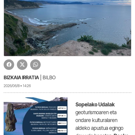
BIZKAIA IRRATIA
| BILBO
2026/06/8 • 14:26
Sopelako Udalak
geoturismoaren eta
ondare kulturalaren
aldeko apustua egingo