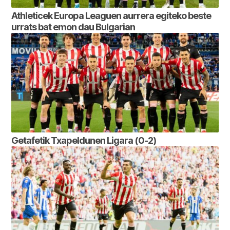
Athleticek Europa Leaguen aurrera egiteko beste
urrats bat emon dau Bulgarian
Getafetik Txapeldunen Ligara (0-2)