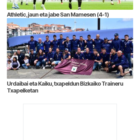
Athletic, jaun eta jabe San Mamesen (4-1)
Urdaibai eta Kaiku, txapeldun Bizkaiko Traineru
Txapelketan