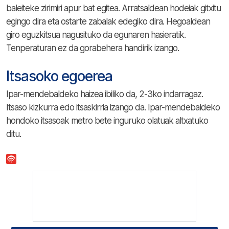
baleiteke zirimiri apur bat egitea. Arratsaldean hodeiak gitxitu
egingo dira eta ostarte zabalak edegiko dira. Hegoaldean
giro eguzkitsua nagusituko da egunaren hasieratik.
Tenperaturan ez da gorabehera handirik izango.
Itsasoko egoerea
Ipar-mendebaldeko haizea ibiliko da, 2-3ko indarragaz.
Itsaso kizkurra edo itsaskirria izango da. Ipar-mendebaldeko
hondoko itsasoak metro bete inguruko olatuak altxatuko
ditu.