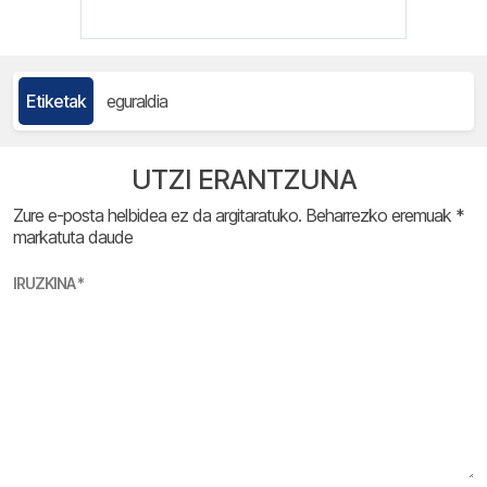
Etiketak
eguraldia
UTZI ERANTZUNA
Zure e-posta helbidea ez da argitaratuko.
Beharrezko eremuak
*
markatuta daude
IRUZKINA
*