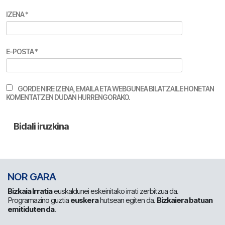
IZENA
*
E-POSTA
*
GORDE NIRE IZENA, EMAILA ETA WEBGUNEA BILATZAILE HONETAN
KOMENTATZEN DUDAN HURRENGORAKO.
NOR GARA
Bizkaia Irratia
euskaldunei eskeinitako irrati zerbitzua da.
Programazino guztia
euskera
hutsean egiten da.
Bizkaiera batuan
emitiduten da
.