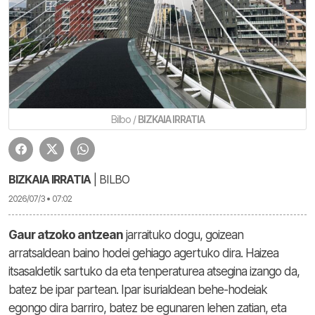
Bilbo /
BIZKAIA IRRATIA
BIZKAIA IRRATIA
| BILBO
2026/07/3 • 07:02
Gaur atzoko antzean
jarraituko dogu, goizean
arratsaldean baino hodei gehiago agertuko dira. Haizea
itsasaldetik sartuko da eta tenperaturea atsegina izango da,
batez be ipar partean. Ipar isurialdean behe-hodeiak
egongo dira barriro, batez be egunaren lehen zatian, eta