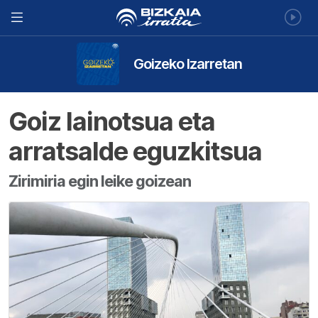
Goizeko Izarretan
Goiz lainotsua eta
arratsalde eguzkitsua
Zirimiria egin leike goizean