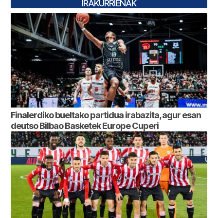
IRAKURRIENAK
Finalerdiko bueltako partidua irabazita, agur esan
deutso Bilbao Basketek Europe Cuperi