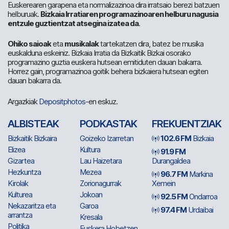
Euskerearen garapena eta normalizazinoa dira irratsaio berezi batzuen
helburuak.
Bizkaia Irratiaren programazinoaren helburu nagusia
entzule guztientzat atsegina izatea da
.
Ohiko saioak
eta
musikalak
tartekatzen dira, batez be musika
euskalduna eskeiniz. Bizkaia Irratia da Bizkaitik Bizkai osorako
programazino guztia euskera hutsean emitiduten dauan bakarra.
Horrez gain, programazinoa goitik behera bizkaiera hutsean egiten
dauan bakarra da.
Argazkiak
Depositphotos
-en eskuz.
ALBISTEAK
PODKASTAK
FREKUENTZIAK
Bizkaitik Bizkaira
Goizeko Izarretan
102.6 FM
Bizkaia
Elizea
Kultura
91.9 FM
Gizartea
Lau Haizetara
Durangaldea
Hezkuntza
Mezea
96.7 FM
Markina
Kirolak
Zorionagurrak
Xemein
Kulturea
Jokoan
92.5 FM
Ondarroa
Nekazaritza eta
Garoa
97.4 FM
Urdaibai
arrantza
Kresala
Politika
Euskera Hobetzen