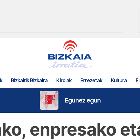
k
Bizkaitik Bizkaira
Kirolak
Errezetak
Kultura
El
Egunez egun
ko, enpresako et