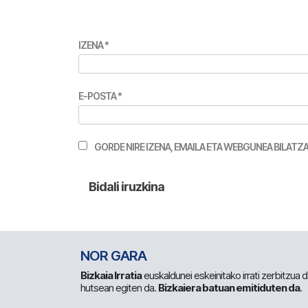
IZENA
*
E-POSTA
*
GORDE NIRE IZENA, EMAILA ETA WEBGUNEA BILA
NOR GARA
Bizkaia Irratia
euskaldunei eskeinitako irrati zerbitzua
hutsean egiten da.
Bizkaiera batuan emitiduten da
.