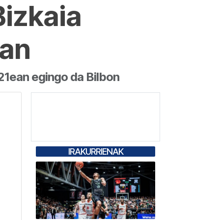
Bizkaia
tan
 21ean egingo da Bilbon
IRAKURRIENAK