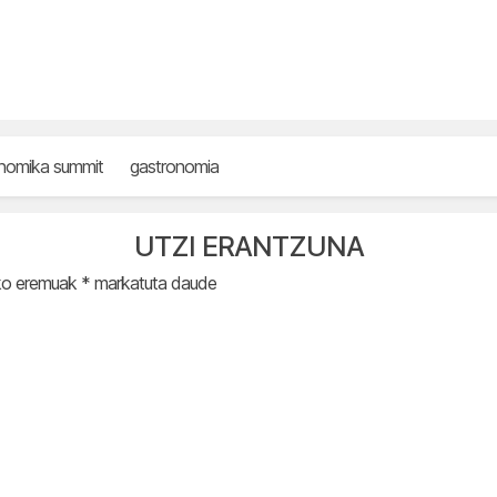
onomika summit
gastronomia
UTZI ERANTZUNA
ko eremuak
*
markatuta daude