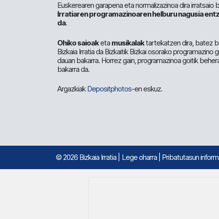
Euskerearen garapena eta normalizazinoa dira irratsaio 
Irratiaren programazinoaren helburu nagusia entz
da
.
Ohiko saioak
eta
musikalak
tartekatzen dira, batez b
Bizkaia Irratia da Bizkaitik Bizkai osorako programazino
dauan bakarra. Horrez gain, programazinoa goitik beher
bakarra da.
Argazkiak
Depositphotos
-en eskuz.
© 2026 Bizkaia Irratia
|
Lege oharra
|
Pribatutasun infor