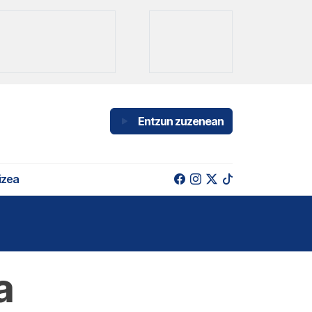
Entzun zuzenean
izea
a