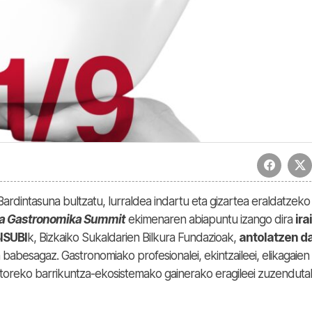
rdintasuna bultzatu, lurraldea indartu eta gizartea eraldatzeko
ia Gastronomika Summit
ekimenaren abiapuntu izango dira
ira
ISUBI
k, Bizkaiko Sukaldarien Bilkura Fundazioak,
antolatzen d
babesagaz. Gastronomiako profesionalei, ekintzaileei, elikagaien
ktoreko barrikuntza-ekosistemako gainerako eragileei zuzendut