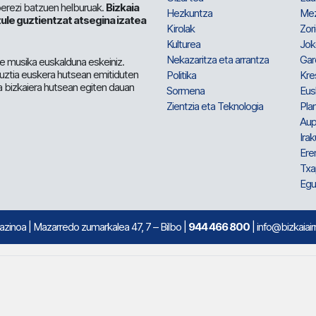
berezi batzuen helburuak.
Bizkaia
Hezkuntza
Me
ule guztientzat atsegina izatea
Kirolak
Zor
Kulturea
Jok
Nekazaritza eta arrantza
Gar
e musika euskalduna eskeiniz.
 guztia euskera hutsean emitiduten
Politika
Kre
a bizkaiera hutsean egiten dauan
Sormena
Eus
Zientzia eta Teknologia
Plan
Aup
Irak
Ere
Txa
Egu
mazinoa
| Mazarredo zumarkalea 47, 7 – Bilbo |
944 466 800
| info@bizkaiair