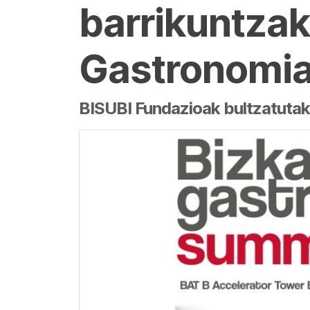
barrikuntzak
Gastronomia
BISUBI Fundazioak bultzatutako