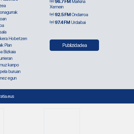
96.7 FM
Markina
zea
Xemein
ionagurrak
92.5 FM
Ondarroa
oan
97.4 FM
Urdaibai
oa
sala
kera Hobetzen
ik Plan
Publizidadea
a Bizkaia
urrieran
muz kanpo
pela buruan
nez egun
ratia.eus