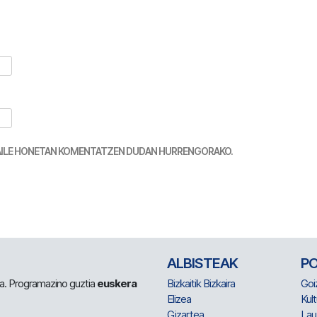
TZAILE HONETAN KOMENTATZEN DUDAN HURRENGORAKO.
ALBISTEAK
P
 da. Programazino guztia
euskera
Bizkaitik Bizkaira
Goi
Elizea
Kult
Gizartea
Lau