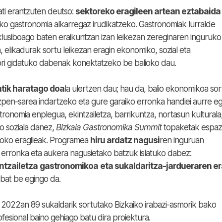
ti erantzuten deutso:
sektoreko eragileen artean eztabaida
rruko gastronomia alkarregaz irudikatzeko. Gastronomiak lurralde
inklusiboago baten eraikuntzan izan leikezan zereginaren inguruko
, elikadurak sortu leikezan eragin ekonomiko, sozial eta
ri gidatuko dabenak konektatzeko be balioko dau.
tik haratago doa
la ulertzen dau; hau da, balio ekonomikoa so
zpen-sarea indartzeko eta gure garaiko erronka handiei aurre eg
ronomia enplegua, ekintzailetza, barrikuntza, nortasun kulturala
no soziala danez,
Bizkaia
Gastronomika
Summit
topaketak espaz
oko eragileak. Programea
hiru ardatz nagusi
ren inguruan
 erronka eta aukera nagusietako batzuk islatuko dabez:
ntzailetza
gastronomikoa
eta sukaldaritza-jardueraren e
 bat be egingo da.
, 2022an 89 sukaldarik sortutako Bizkaiko irabazi-asmorik bako
esional baino gehiago batu dira proiektura.