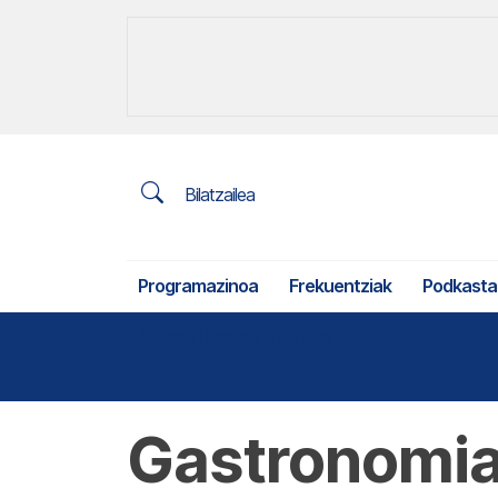
Bilatzailea
Programazinoa
Frekuentziak
Podkasta
Nekazaritza eta arrantza
Gastronomia