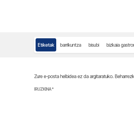
Etiketak
barrikuntza
bisubi
bizkaia gastr
Zure e-posta helbidea ez da argitaratuko.
Beharrez
IRUZKINA
*