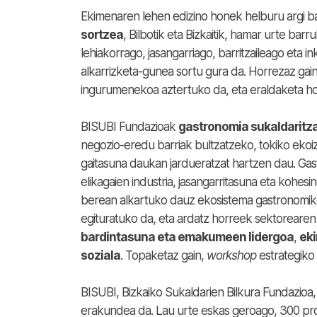
Ekimenaren lehen edizino honek helburu argi ba
sortzea
, Bilbotik eta Bizkaitik, hamar urte ba
lehiakorrago, jasangarriago, barritzaileago eta 
alkarrizketa-gunea sortu gura da. Horrezaz gain
ingurumenekoa aztertuko da, eta eraldaketa ho
BISUBI Fundazioak
gastronomia sukaldaritza
negozio-eredu barriak bultzatzeko, tokiko ekoi
gaitasuna daukan jardueratzat hartzen dau. Gast
elikagaien industria, jasangarritasuna eta kohesi
berean alkartuko dauz ekosistema gastronomik
egituratuko da, eta ardatz horreek sektorearen
bardintasuna eta emakumeen lidergoa
,
eki
soziala
. Topaketaz gain,
workshop
estrategiko
BISUBI, Bizkaiko Sukaldarien Bilkura Fundazioa
erakundea da. Lau urte eskas geroago, 300 prof