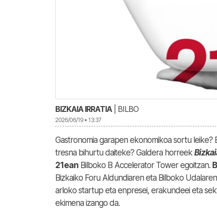
BIZKAIA IRRATIA
| BILBO
2026/06/19 • 13:37
Gastronomia garapen ekonomikoa sortu leike? Ba
tresna bihurtu daiteke? Galdera horreek
Bizka
21ean
Bilboko B Accelerator Tower egoitzan.
B
Bizkaiko Foru Aldundiaren eta Bilboko Udalaren 
arloko startup eta enpresei, erakundeei eta se
ekimena izango da.