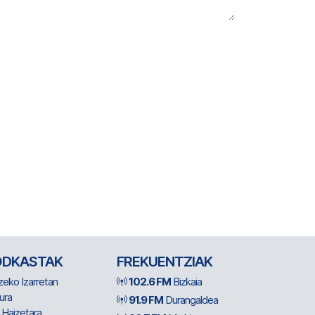
ODKASTAK
FREKUENTZIAK
zeko Izarretan
102.6 FM
Bizkaia
ura
91.9 FM
Durangaldea
 Haizetara