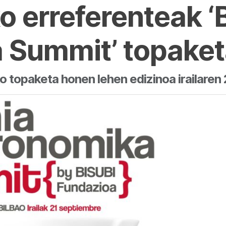
o erreferenteak ‘
 Summit’ topake
 topaketa honen lehen edizinoa irailaren