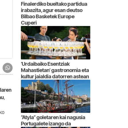
Finalerdiko bueltako partidua
irabazita, agur esan deutso
Bilbao Basketek Europe
Cuperi
‘Urdaibaiko Esentziak
Mahastietan’ gastronomia eta
kultur jaialdia datorren astean
ilaren
au
,
ako
“Atyla” goletaren kai nagusia
Portugalete izango da