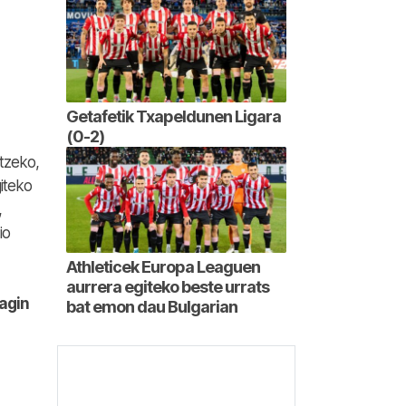
Getafetik Txapeldunen Ligara
(0-2)
rtzeko,
iteko
,
io
Athleticek Europa Leaguen
aurrera egiteko beste urrats
ragin
bat emon dau Bulgarian