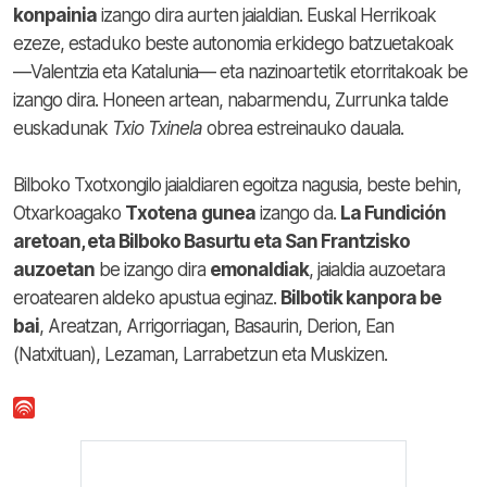
konpainia
izango dira aurten jaialdian. Euskal Herrikoak
ezeze, estaduko beste autonomia erkidego batzuetakoak
—Valentzia eta Katalunia— eta nazinoartetik etorritakoak be
izango dira. Honeen artean, nabarmendu, Zurrunka talde
euskadunak
Txio Txinela
obrea estreinauko dauala.
Bilboko Txotxongilo jaialdiaren egoitza nagusia, beste behin,
Otxarkoagako
Txotena
gunea
izango da.
La Fundición
aretoan, eta Bilboko Basurtu eta San Frantzisko
auzoetan
be izango dira
emonaldiak
, jaialdia auzoetara
eroatearen aldeko apustua eginaz.
Bilbotik kanpora be
bai
, Areatzan, Arrigorriagan, Basaurin, Derion, Ean
(Natxituan), Lezaman, Larrabetzun eta Muskizen.