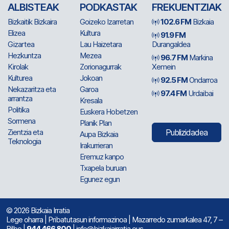
ALBISTEAK
PODKASTAK
FREKUENTZIAK
Bizkaitik Bizkaira
Goizeko Izarretan
102.6 FM
Bizkaia
Elizea
Kultura
91.9 FM
Gizartea
Lau Haizetara
Durangaldea
Hezkuntza
Mezea
96.7 FM
Markina
Kirolak
Zorionagurrak
Xemein
Kulturea
Jokoan
92.5 FM
Ondarroa
Nekazaritza eta
Garoa
97.4 FM
Urdaibai
arrantza
Kresala
Politika
Euskera Hobetzen
Sormena
Planik Plan
Zientzia eta
Publizidadea
Aupa Bizkaia
Teknologia
Irakurrieran
Eremuz kanpo
Txapela buruan
Egunez egun
© 2026 Bizkaia Irratia
Lege oharra
|
Pribatutasun informazinoa
| Mazarredo zumarkalea 47, 7 –
Bilbo |
944 466 800
| info@bizkaiairratia.eus