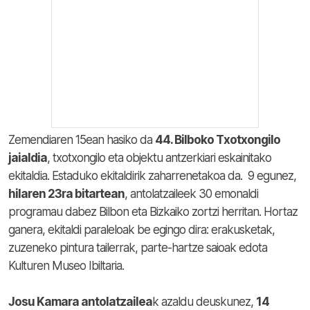
Zemendiaren 15ean hasiko da
44. Bilboko Txotxongilo
jaialdia
, txotxongilo eta objektu antzerkiari eskainitako
ekitaldia. Estaduko ekitaldirik zaharrenetakoa da. 9 egunez,
hilaren 23ra bitartean
, antolatzaileek 30 emonaldi
programau dabez Bilbon eta Bizkaiko zortzi herritan. Hortaz
ganera, ekitaldi paraleloak be egingo dira: erakusketak,
zuzeneko pintura tailerrak, parte-hartze saioak edota
Kulturen Museo Ibiltaria.
Josu Kamara antolatzailea
k azaldu deuskunez,
14