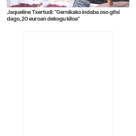
Jaqueline Txertudi: “Gernikako indaba oso gitxi
dago, 20 euroan dekogu kiloa”