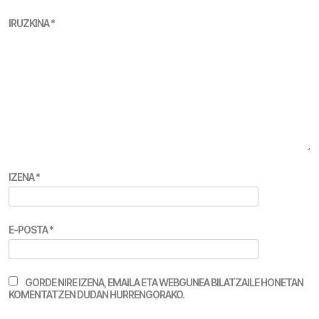
IRUZKINA
*
IZENA
*
E-POSTA
*
GORDE NIRE IZENA, EMAILA ETA WEBGUNEA BILATZAILE HONETAN
KOMENTATZEN DUDAN HURRENGORAKO.