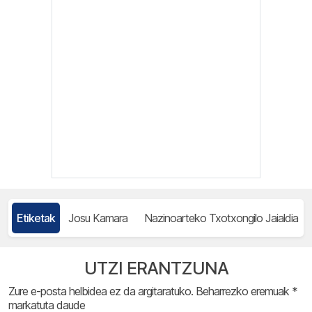
Etiketak
Josu Kamara
Nazinoarteko Txotxongilo Jaialdia
UTZI ERANTZUNA
Zure e-posta helbidea ez da argitaratuko.
Beharrezko eremuak
*
markatuta daude