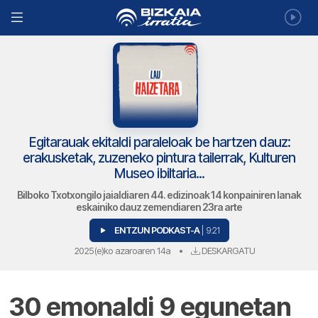
Egitarauak ekitaldi paraleloak be hartzen dauz:
erakusketak, zuzeneko pintura tailerrak, Kulturen
Museo ibiltaria...
Bilboko Txotxongilo jaialdiaren 44. edizinoak 14 konpainiren lanak
eskainiko dauz zemendiaren 23ra arte
ENTZUN PODKAST-A
| 9:21
2025(e)ko azaroaren 14a
•
DESKARGATU
30 emonaldi 9 egunetan