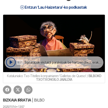
Entzun ‘Lau Haizetara’-ko podkastak
Egitarauak ekitaldi paraleloak be hartzen dauz: erakusketak, zuzeneko pintura tailerrak, Kulturen Museo ibiltaria... | Lau Haizetara
9:21
Kataluniako Txo-Titelles konpainiaren 'Galletas de Queso' /
BILBOKO
TXOTXONGILO JAIALDIA
BIZKAIA IRRATIA
| BILBO
2025/11/14 • 13:57