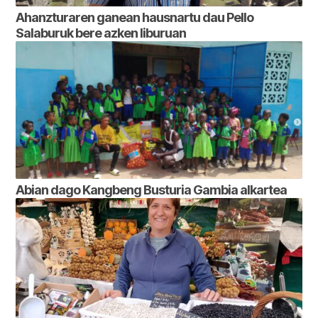
Ahanzturaren ganean hausnartu dau Pello
Salaburuk bere azken liburuan
Abian dago Kangbeng Busturia Gambia alkartea