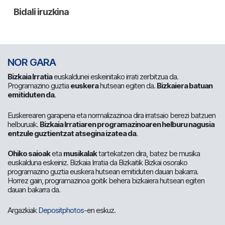
NOR GARA
Bizkaia Irratia
euskaldunei eskeinitako irrati zerbitzua da.
Programazino guztia
euskera
hutsean egiten da.
Bizkaiera batuan
emitiduten da
.
Euskerearen garapena eta normalizazinoa dira irratsaio berezi batzuen
helburuak.
Bizkaia Irratiaren programazinoaren helburu nagusia
entzule guztientzat atsegina izatea da
.
Ohiko saioak
eta
musikalak
tartekatzen dira, batez be musika
euskalduna eskeiniz. Bizkaia Irratia da Bizkaitik Bizkai osorako
programazino guztia euskera hutsean emitiduten dauan bakarra.
Horrez gain, programazinoa goitik behera bizkaiera hutsean egiten
dauan bakarra da.
Argazkiak
Depositphotos
-en eskuz.