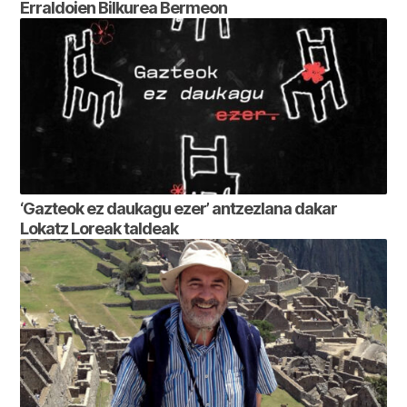
Erraldoien Bilkurea Bermeon
‘Gazteok ez daukagu ezer’ antzezlana dakar
Lokatz Loreak taldeak