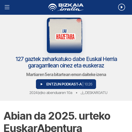
127 gaztek zeharkatuko dabe Euskal Herria
garagarrilean oinez eta euskeraz
Martiaren 5era bitartean emon daiteke izena
ENTZUN PODKAST-A
| 10:26
2024(e)ko abenduaren 10a
•
DESKARGATU
Abian da 2025. urteko
EuskarAbentura