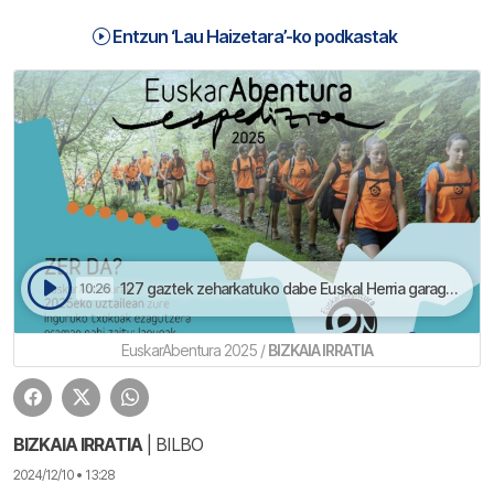
Entzun ‘Lau Haizetara’-ko podkastak
127 gaztek zeharkatuko dabe Euskal Herria garagarrilean oinez eta euskeraz | Lau Haizetara
10:26
EuskarAbentura 2025 /
BIZKAIA IRRATIA
BIZKAIA IRRATIA
| BILBO
2024/12/10 • 13:28