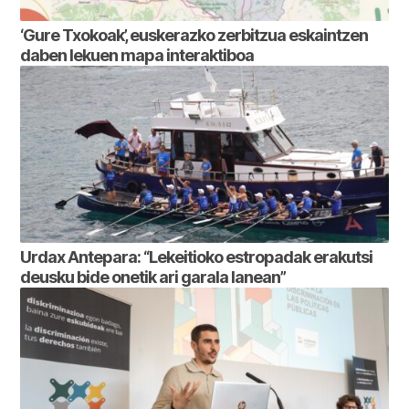
‘Gure Txokoak’, euskerazko zerbitzua eskaintzen
daben lekuen mapa interaktiboa
Urdax Antepara: “Lekeitioko estropadak erakutsi
deusku bide onetik ari garala lanean”