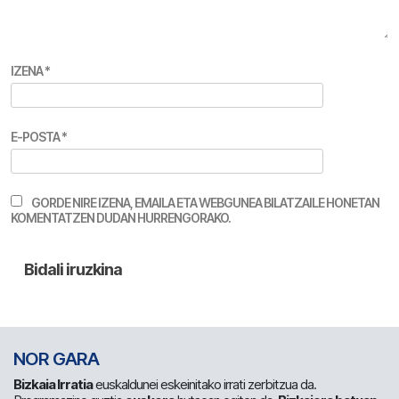
IZENA
*
E-POSTA
*
GORDE NIRE IZENA, EMAILA ETA WEBGUNEA BILATZAILE HONETAN
KOMENTATZEN DUDAN HURRENGORAKO.
NOR GARA
Bizkaia Irratia
euskaldunei eskeinitako irrati zerbitzua da.