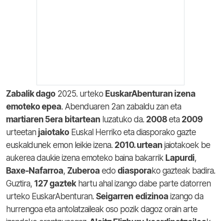
Zabalik dago
2025. urteko
EuskarAbenturan izena
emoteko epea
. Abenduaren 2an zabaldu zan eta
martiaren 5era
bitartean
luzatuko da.
2008
eta
2009
urteetan
jaiotako
Euskal Herriko eta diasporako gazte
euskaldunek emon leikie izena.
2010. urtean
jaiotakoek be
aukerea daukie izena emoteko baina bakarrik
Lapurdi
,
Baxe-Nafarroa
,
Zuberoa
edo
diaspora
ko gazteak badira.
Guztira,
127 gaztek
hartu ahal izango dabe parte datorren
urteko EuskarAbenturan.
Seigarren
edizinoa
izango da
hurrengoa eta antolatzaileak oso pozik dagoz orain arte