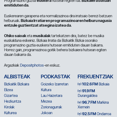
Programazino guztia
euskera
hutsean egiten da.
Bizkaiera batuan
emitiduten da
.
Euskerearen garapena eta normalizazinoa dira irratsaio berezi batzuen
helburuak.
Bizkaia Irratiaren programazinoaren helburu nagusia
entzule guztientzat atsegina izatea da
.
Ohiko saioak
eta
musikalak
tartekatzen dira, batez be musika
euskalduna eskeiniz. Bizkaia Irratia da Bizkaitik Bizkai osorako
programazino guztia euskera hutsean emitiduten dauan bakarra.
Horrez gain, programazinoa goitik behera bizkaiera hutsean egiten
dauan bakarra da.
Argazkiak
Depositphotos
-en eskuz.
ALBISTEAK
PODKASTAK
FREKUENTZIAK
Bizkaitik Bizkaira
Goizeko Izarretan
102.6 FM
Bizkaia
Elizea
Kultura
91.9 FM
Gizartea
Lau Haizetara
Durangaldea
Hezkuntza
Mezea
96.7 FM
Markina
Kirolak
Zorionagurrak
Xemein
Kulturea
Jokoan
92.5 FM
Ondarroa