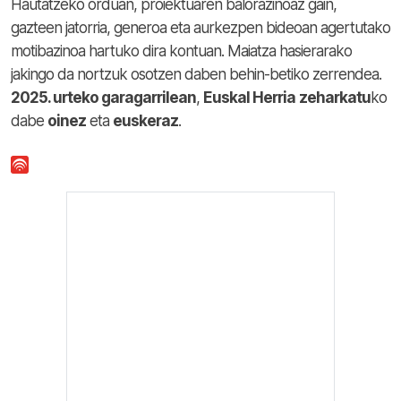
Hautatzeko orduan, proiektuaren balorazinoaz gain,
gazteen jatorria, generoa eta aurkezpen bideoan agertutako
motibazinoa hartuko dira kontuan. Maiatza hasierarako
jakingo da nortzuk osotzen daben behin-betiko zerrendea.
2025. urteko garagarrilean
,
Euskal Herria
zeharkatu
ko
dabe
oinez
eta
euskeraz
.