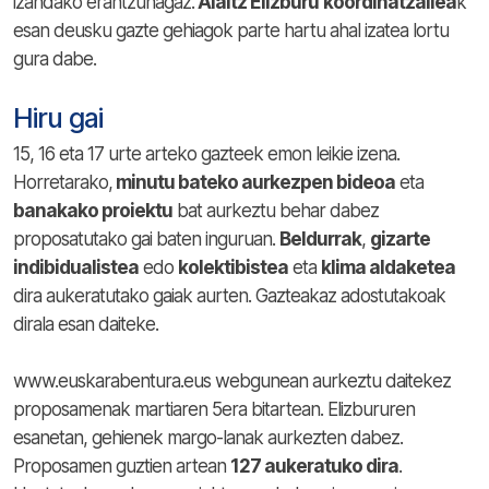
izandako erantzunagaz.
Alaitz Elizburu
koordinatzailea
k
esan deusku gazte gehiagok parte hartu ahal izatea lortu
gura dabe.
Hiru gai
15, 16 eta 17 urte arteko gazteek emon leikie izena.
Horretarako,
minutu bateko aurkezpen bideoa
eta
banakako proiektu
bat aurkeztu behar dabez
proposatutako gai baten inguruan.
Beldurrak
,
gizarte
indibidualistea
edo
kolektibistea
eta
klima aldaketea
dira aukeratutako gaiak aurten. Gazteakaz adostutakoak
dirala esan daiteke.
www.euskarabentura.eus webgunean aurkeztu daitekez
proposamenak martiaren 5era bitartean. Elizbururen
esanetan, gehienek margo-lanak aurkezten dabez.
Proposamen guztien artean
127 aukeratuko dira
.