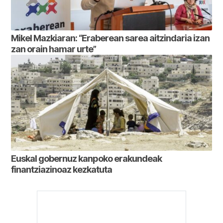
Mikel Mazkiaran: “Eraberean sarea aitzindaria izan
zan orain hamar urte”
Euskal gobernuz kanpoko erakundeak
finantziazinoaz kezkatuta