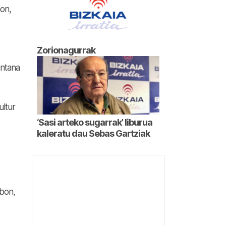
on,
Zorionagurrak
antana
ultur
‘Sasi arteko sugarrak’ liburua
kaleratu dau Sebas Gartziak
lbon,