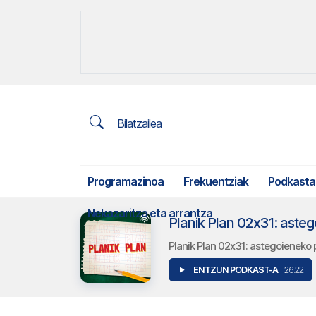
Bilatzailea
Programazinoa
Frekuentziak
Podkasta
Nekazaritza eta arrantza
Planik Plan 02x31: aste
Planik Plan 02x31: astegoieneko 
ENTZUN PODKAST-A
| 26:22