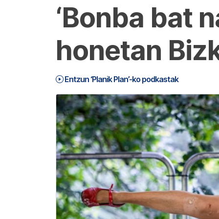
‘Bonba bat n
honetan Biz
Entzun ‘Planik Plan’-ko podkastak