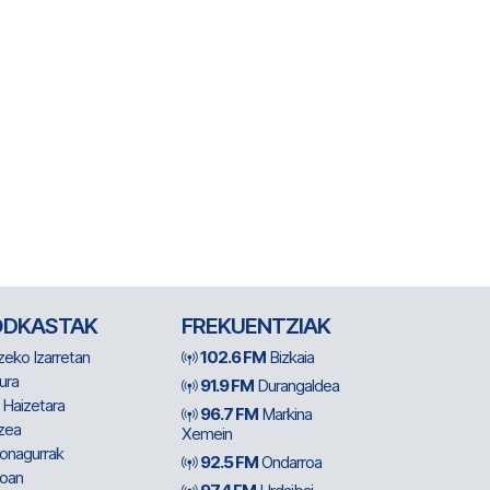
ODKASTAK
FREKUENTZIAK
zeko Izarretan
102.6 FM
Bizkaia
ura
91.9 FM
Durangaldea
 Haizetara
96.7 FM
Markina
zea
Xemein
ionagurrak
92.5 FM
Ondarroa
oan