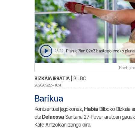
Planik Plan 02x31: astegoieneko planak 
26:22
'Bonba ba
BIZKAIA IRRATIA
| BILBO
2026/05/22 • 16:41
Barikua
Kontzertuei jagokonez,
Habia
Bilboko Bizkaia a
eta
Delaossa
Santana 27-Fever aretoan gaueko
Kafe Antzokian izango dira.