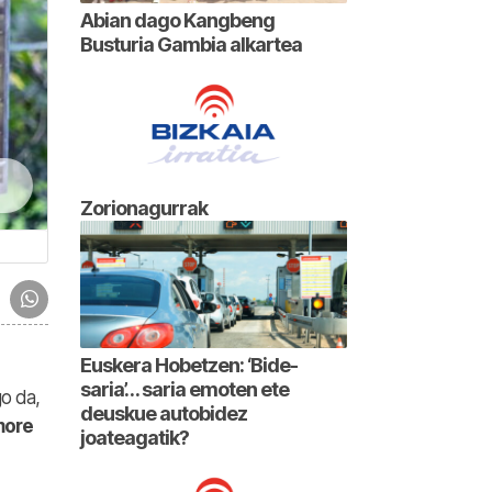
Abian dago Kangbeng
Busturia Gambia alkartea
Zorionagurrak
Euskera Hobetzen: ‘Bide-
saria’… saria emoten ete
o da,
deuskue autobidez
more
joateagatik?