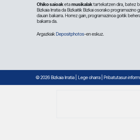
Ohiko saioak
eta
musikalak
tartekatzen dira, batez b
Bizkaia Irratia da Bizkaitik Bizkai osorako programazino
dauan bakarra. Horrez gain, programazinoa goitik beher
bakarra da.
Argazkiak
Depositphotos
-en eskuz.
© 2026 Bizkaia Irratia
|
Lege oharra
|
Pribatutasun infor