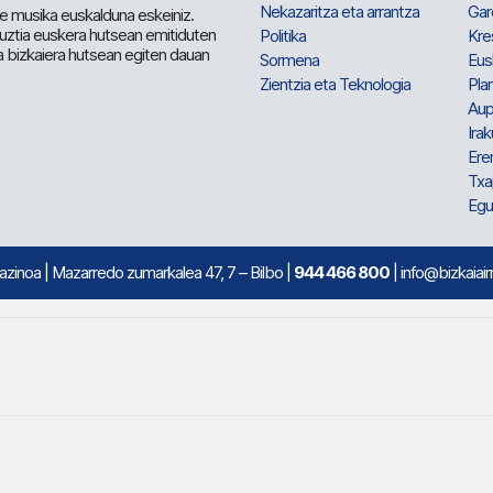
Nekazaritza eta arrantza
Gar
e musika euskalduna eskeiniz.
 guztia euskera hutsean emitiduten
Politika
Kre
a bizkaiera hutsean egiten dauan
Sormena
Eus
Zientzia eta Teknologia
Plan
Aup
Irak
Ere
Txa
Egu
mazinoa
| Mazarredo zumarkalea 47, 7 – Bilbo |
944 466 800
| info@bizkaiair