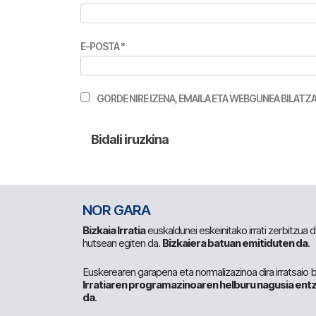
E-POSTA
*
GORDE NIRE IZENA, EMAILA ETA WEBGUNEA BILA
NOR GARA
Bizkaia Irratia
euskaldunei eskeinitako irrati zerbitzua
hutsean egiten da.
Bizkaiera batuan emitiduten da
.
Euskerearen garapena eta normalizazinoa dira irratsaio 
Irratiaren programazinoaren helburu nagusia entz
da
.