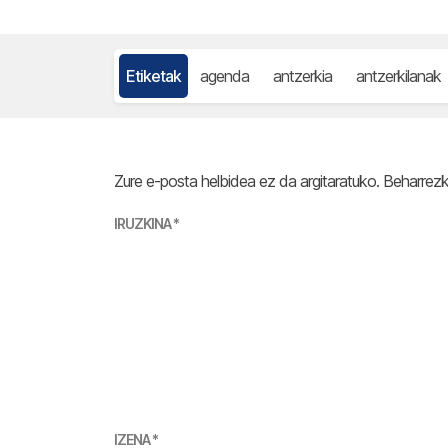
Etiketak
agenda
antzerkia
antzerkilanak
Zure e-posta helbidea ez da argitaratuko.
Beharrez
IRUZKINA
*
IZENA
*