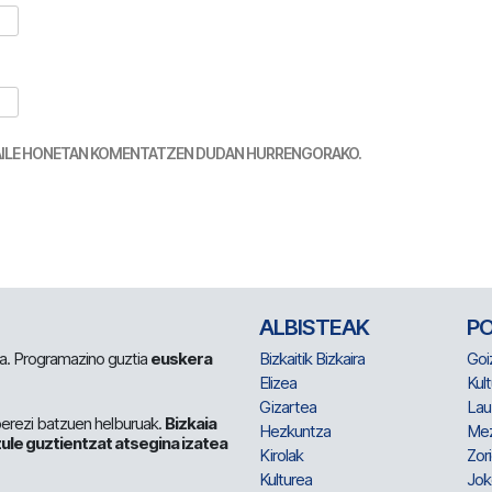
TZAILE HONETAN KOMENTATZEN DUDAN HURRENGORAKO.
ALBISTEAK
P
 da. Programazino guztia
euskera
Bizkaitik Bizkaira
Goi
Elizea
Kult
Gizartea
Lau
berezi batzuen helburuak.
Bizkaia
Hezkuntza
Me
ule guztientzat atsegina izatea
Kirolak
Zor
Kulturea
Jok