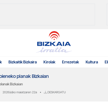
k
Bizkaitik Bizkaira
Kirolak
Errezetak
Kultura
El
goieneko planak Bizkaian
planak Bizkaian
2026(e)ko maiatzaren 22a
•
DESKARGATU