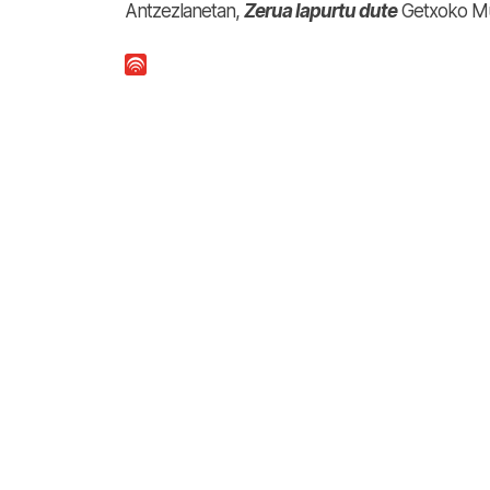
Antzezlanetan,
Zerua lapurtu dute
Getxoko Mux